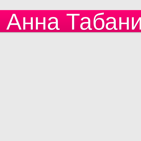
Анна Табан