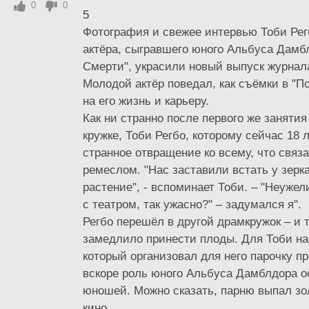
0
0
5
Фотография и свежее интервью Тоби Рег
актёра, сыгравшего юного Альбуса Дамб
Смерти", украсили новый выпуск журнала 
Молодой актёр поведал, как съёмки в "П
на его жизнь и карьеру.
Как ни странно после первого же занятия
кружке, Тоби Регбо, которому сейчас 18 
странное отвращение ко всему, что связа
ремеслом. "Нас заставили встать у зерк
растение", - вспоминает Тоби. – "Неужел
с театром, так ужасно?" – задумался я".
Регбо перешёл в другой драмкружок – и 
замедлило принести плоды. Для Тоби на
который организовал для него парочку п
вскоре роль юного Альбуса Дамблдора о
юношей. Можно сказать, парню выпал зо
кино.