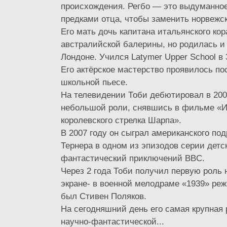
происхождения. Регбо — это выдуманно
предками отца, чтобы заменить норвежс
Его мать дочь капитана итальянского кор
австралийской балерины, но родилась и
Лондоне. Учился Latymer Upper School в
Его актёрское мастерство проявилось по
школьной пьесе.
На телевидении Тоби дебютировал в 200
небольшой роли, снявшись в фильме «
королевского стрелка Шарпа».
В 2007 году он сыграл американского по
Тернера в одном из эпизодов серии детс
фантастический приключений BBC.
Через 2 года Тоби получил первую роль
экране- в военной мелодраме «1939» реж
был Стивен Поляков.
На сегодняшний день его самая крупная 
научно-фантастической...