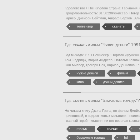
Королевство / The Kingdom Страна: Германия,
Продолжительность: 01:50:20Режиссер: Питер 
Гарнер, Джейсон Бейтман, Ашраф Бархом, Ал
телевизор
скачать
Где скачать фильм "Чужие деньги" 199
Год выхода: 1991 Режиссёр : Норман Джуисон 
Том Элдридж, Вадим Андреев, Наталья Казнач
Энн Миллер, Грегори Пек, Лариса Данилина, Р. 
чужие деньги
фильм
кино
дэнни девито
Где скачать фильм "Бумажные города"?
Не читала книгу Джона Грина, но фильм Джей
приняшный, о подростковых метаниях , поиске
главный герой - квашня, ни его веселая компа
фильм
скачать
бумажные города
hd