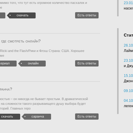
мимо того, что тут есть огромное количество пасхалок и
23.01
ое
наси
скачать
Есть ответы
Ста
 где смотреть онлайн?
26.10
Лайм
icki and the Flash/Рики и Флэш Страна: США. Хорошее
мме
23.10
сериал
онлайн
Есть ответы
и Дж
15.10
Джон
аранча?
09.10
стью – он никогда не бывает простым. В драматической
04.10
 на сложности такого разрывающего душу выбора будет
леге
торий. Главных геро
скачать
саранча
Есть ответы