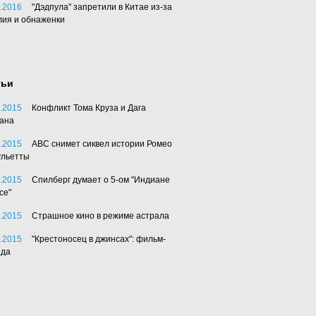
.2016
"Дэдпула" запретили в Китае из-за
лия и обнаженки
тьи
.2015
Конфликт Тома Круза и Дага
ана
.2015
АВС снимет сиквел истории Ромео
ульетты
.2015
Спилберг думает о 5-ом "Индиане
се"
.2015
Страшное кино в режиме астрала
.2015
"Крестоносец в джинсах": фильм-
нда