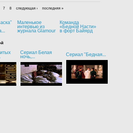
7
8
следующая ›
последняя »
аска"
Маленькое
Команда
интервью из
«Бедной Насти»
...
журнала Glamour
в форт Байярд
ой
битых
Сериал Белая
Сериал "Бедная...
.
ночь,...