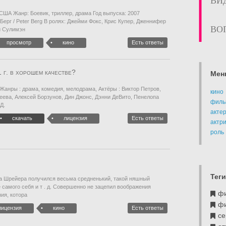
ВИ
 США Жанр: Боевик, триллер, драма Год выпуска: 2007
Берг / Peter Berg В ролях: Джейми Фокс, Крис Купер, Дженнифер
ВО
и Сулимэн
просмотр
кино
Есть ответы
1 г. в хорошем качестве?
Мен
Жанры : драма, комедия, мелодрама, Актёры : Виктор Петров,
кино
еева, Алексей Борзунов, Дин Джонс, Дэнни ДеВито, Пенелопа
филь
Д.
акте
скачать
лицензия
Есть ответы
актр
роль
Теги
ка Шрейера получился весьма средненький, такой няшный
 самого себя и т . д. Совершенно не зацепил воображения
ф
ния, котора
ф
лицензия
кино
Есть ответы
се