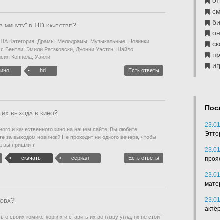
от
см
б
в минуту" в HD качестве?
он
 США Категория: Драмы, Мелодрамы, Музыкальные, Новинки
ск
эс Бентли, Эмили Ратаковски, Джонни Уэстон, Шайло
п
сия Коппола, Уайли
иг
кино
hd
Есть ответы
Пос
 их выхода в кино?
23.01
ого и качественного кино на нашем сайте! Вы любите
Этто
е за выходом новинок? Не проходит ни одного вечера, чтобы
а вы пришли т
23.01
скачать
сериал
Есть ответы
проя
23.01
мате
лова?
23.01
актё
 о своих комикс-корнях и ставить их во главу угла, но не стоит