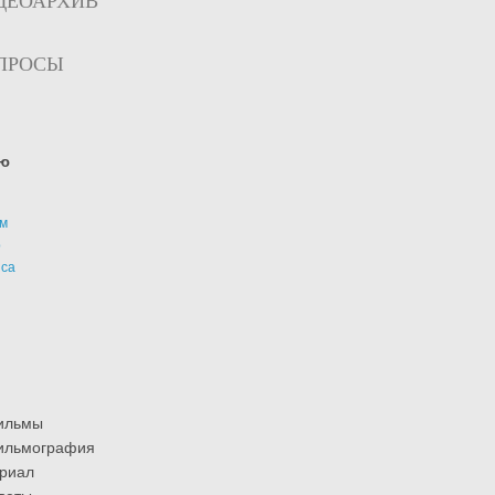
ДЕОАРХИВ
ПРОСЫ
ю
м
р
иса
ильмы
ильмография
риал