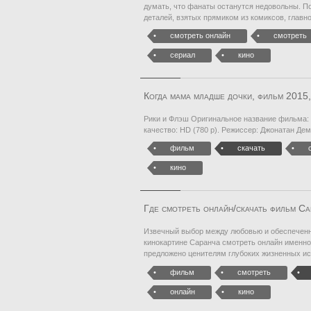
думать, что фанаты останутся недовольны. По
деталей, взятых прямиком из комиксов, главн
смотреть онлайн
смотреть
сериал
кино
Когда мама младше дочки, фильм 2015,
Рики и Флэш Оригинальное название фильма: R
качество: HD (780 p). Режиссер: Джонатан Де
фильм
скачать
кино
Где смотреть онлайн/скачать фильм С
Извечный выбор между любовью и обеспеченно
кинокартине Саранча смотреть онлайн именно
предложено ценителям глубоких жизненных ис
фильм
смотреть
онлайн
кино