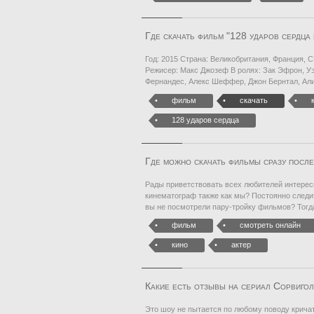
Где скачать фильм "128 ударов сердца 
Год: 2015 Страна: Великобритания, Франция,
Режисер: Макс Джозеф В ролях: Зак Эфрон, У
Фернандес, Алекс Шеффер, Джон Бернтал, Али
фильм
скачать
128 ударов сердца
Где можно скачать фильмы сразу после
Рады приветствовать всех любителей интересн
кинематограф также как мы? Постоянно следит
вы не посмотрели пару-тройку фильмов? Тогд
фильм
смотреть онлайн
кино
актер
Какие есть отзывы на сериал Сорвиго
Это шоу не пытается по любому поводу кричать