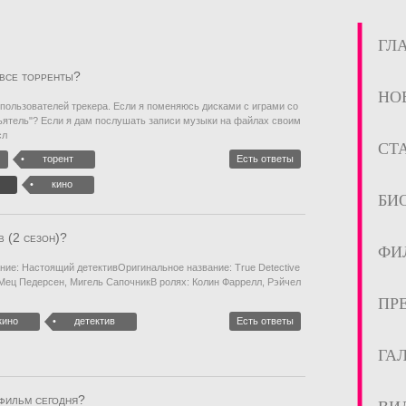
ГЛ
 все торренты?
НО
пользователей трекера. Если я поменяюсь дисками с играми со
ьятель"? Если я дам послушать записи музыки на файлах своим
сл
СТ
торент
Есть ответы
кино
БИ
в (2 сезон)?
ФИ
ние: Настоящий детективОригинальное название: True Detective
 Мец Педерсен, Мигель СапочникВ ролях: Колин Фаррелл, Рэйчел
ПР
кино
детектив
Есть ответы
ГА
фильм сегодня?