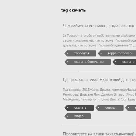
tag скачать
Чем займутся россияне, когда закроют
1) Трекер - это обмен собственными файлами 
своими знакомыми, что потеряет "правообляд
друзьям, что потеряет "правооблядьятель"? Е
торренты
торрент-трекер
скачать бесплатно
скачать
Где скачать сериал Настоящий детекти
Год выхода: 2015Жанр: Драма, криминалНазва
Режиссер: Джастин Лин, Дэниэл Эттиэс, Янус
МакАдамс, Тейлор Китч, Винс Вон, У. Эрл Брау
скачать
сериал
видео
Посоветуете на вечер захватывающий 