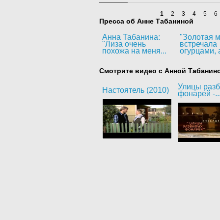
1
2
3
4
5
6
Пресса об Анне Табаниной
Анна Табанина:
"Золотая м
"Лиза очень
встречала
похожа на меня...
огурцами, а
Смотрите видео с Анной Табанин
Улицы раз
Настоятель (2010)
фонарей -..