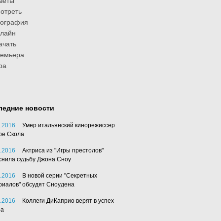
веты
отреть
иография
лайн
ачать
ремьера
ра
ледние новости
.2016
Умер итальянский кинорежиссер
ре Скола
.2016
Актриса из "Игры престолов"
снила судьбу Джона Сноу
.2016
В новой серии "Секретных
риалов" обсудят Сноудена
.2016
Коллеги ДиКаприо верят в успех
ра