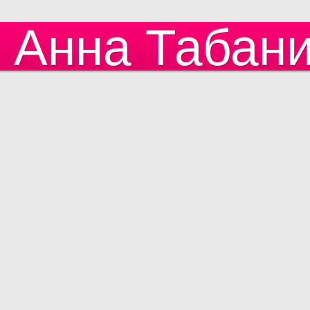
Анна Табан