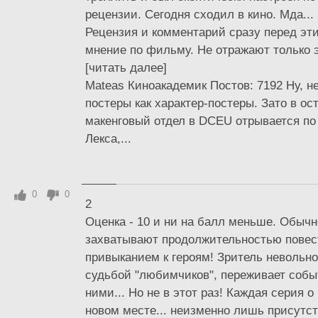
рецензии. Сегодня сходил в кино. Мда...
Рецензия и комментарий сразу перед эт
мнение по фильму. Не отражают только э
[читать далее]
Mateas Киноакадемик Постов: 7192 Ну, не
постеры как характер-постеры. Зато в о
макенговый отдел в DCEU отрывается по
Лекса,...
0
0
2
Оценка - 10 и ни на балл меньше. Обыч
захватывают продолжительностью повес
привыканием к героям! Зритель невольно
судьбой "любимчиков", переживает собы
ними... Но не в этот раз! Каждая серия о
новом месте... неизменно лишь присутст