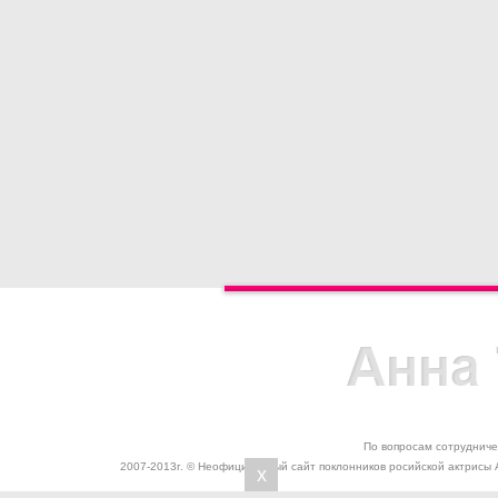
По вопросам сотрудниче
2007-2013г. © Неофициальный сайт поклонников росийской актрисы 
x