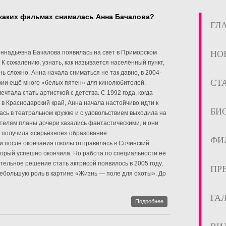
каких фильмах снималась Анна Бачалова?
ГЛ
ннадьевна Бачалова появилась на свет в Приморском
НО
. К сожалению, узнать, как называется населённый пункт,
ь сложно. Анна начала сниматься не так давно, в 2004-
СТ
фии ещё много «белых пятен» для кинолюбителей.
ечтала стать артисткой с детства. С 1992 года, когда
в Краснодарский край, Анна начала настойчиво идти к
БИ
ась в театральном кружке и с удовольствием выходила на
телям планы дочери казались фантастическими, и они
 получила «серьёзное» образование.
ФИ
и после окончания школы отправилась в Сочинский
торый успешно окончила. Но работа по специальности её
тельное решение стать актрисой появилось в 2005 году,
ПР
ебольшую роль в картине «Жизнь — поле для охоты». До
ГА
Подробнее