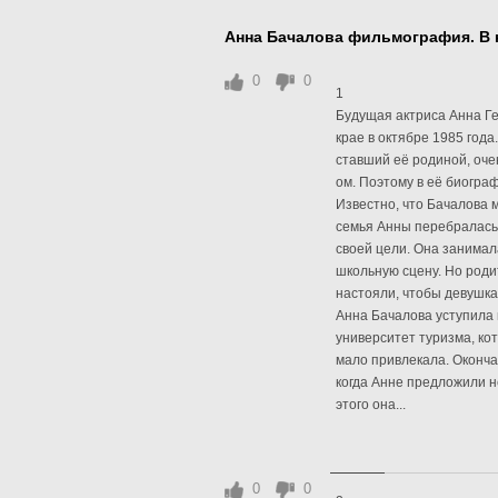
Анна Бачалова фильмография. В 
0
0
1
Будущая актриса Анна Ге
крае в октябре 1985 года
ставший её родиной, очен
ом. Поэтому в её биогра
Известно, что Бачалова м
семья Анны перебралась 
своей цели. Она занимал
школьную сцену. Но роди
настояли, чтобы девушка
Анна Бачалова уступила 
университет туризма, ко
мало привлекала. Оконча
когда Анне предложили н
этого она...
0
0