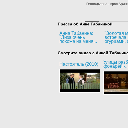
Геннадьевна - врач Арины
Пресса об Анне Табаниной
Анна Табанина:
"Золотая м
"Лиза очень
встречала
похожа на меня...
огурцами, а
Смотрите видео с Анной Табанин
Улицы раз
Настоятель (2010)
фонарей -..