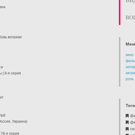
ВИ
вна
ВО
бовь вопреки
Мен
кино
филь
акте
ти
актр
 | 8-я серия
роль
ит
Теги
ф
 №8
оссия, Украина)
ф
се
 78-я серия