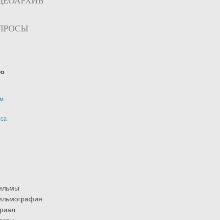
ДЕОАРХИВ
ПРОСЫ
ю
м
р
иса
ильмы
ильмография
риал