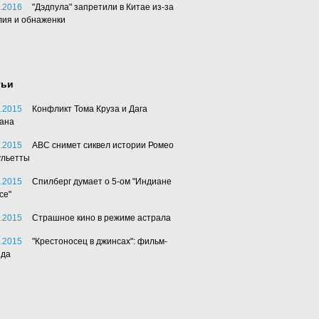
.2016
"Дэдпула" запретили в Китае из-за
лия и обнаженки
тьи
.2015
Конфликт Тома Круза и Дага
ана
.2015
АВС снимет сиквел истории Ромео
ульетты
.2015
Спилберг думает о 5-ом "Индиане
се"
.2015
Страшное кино в режиме астрала
.2015
"Крестоносец в джинсах": фильм-
нда