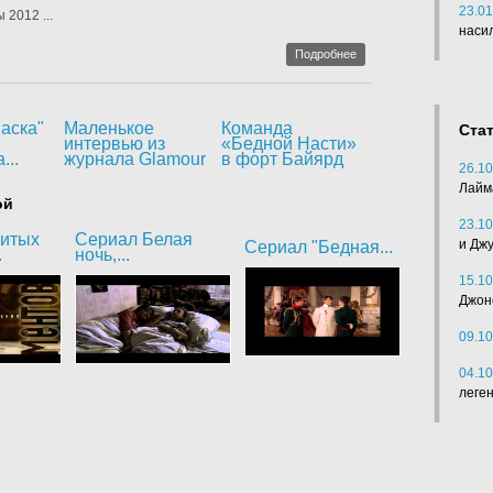
23.01
 2012 ...
наси
Подробнее
аска"
Маленькое
Команда
Ста
интервью из
«Бедной Насти»
...
журнала Glamour
в форт Байярд
26.10
Лайм
ой
23.10
битых
Сериал Белая
и Дж
Сериал "Бедная...
.
ночь,...
15.10
Джон
09.10
04.10
леге