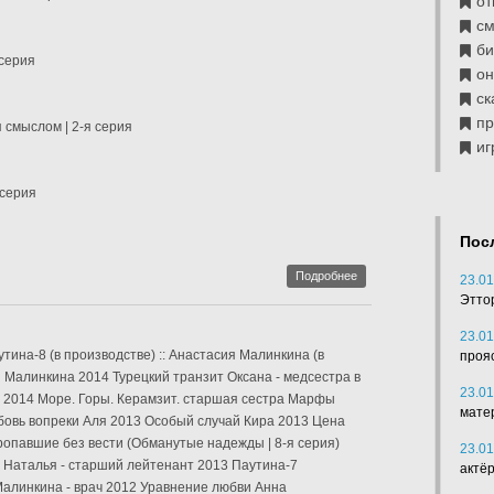
от
см
б
 серия
он
ск
п
смыслом | 2-я серия
иг
 серия
Пос
Подробнее
23.01
Этто
23.01
тина-8 (в производстве) :: Анастасия Малинкина (в
проя
 Малинкина 2014 Турецкий транзит Оксана - медсестра в
23.01
 2014 Море. Горы. Керамзит. старшая сестра Марфы
мате
бовь вопреки Аля 2013 Особый случай Кира 2013 Цена
опавшие без вести (Обманутые надежды | 8-я серия)
23.01
 Наталья - старший лейтенант 2013 Паутина-7
актё
алинкина - врач 2012 Уравнение любви Анна