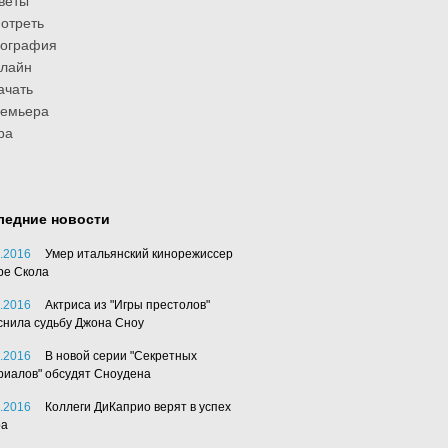
веты
отреть
иография
лайн
ачать
ремьера
ра
ледние новости
.2016
Умер итальянский кинорежиссер
ре Скола
.2016
Актриса из "Игры престолов"
снила судьбу Джона Сноу
.2016
В новой серии "Секретных
риалов" обсудят Сноудена
.2016
Коллеги ДиКаприо верят в успех
ра