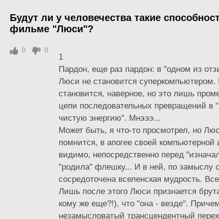
Будут ли у человечества такие способност
фильме "Люси"?
0
0
1
Пардон, еще раз пардон: в "одном из отз
Люси не становится суперкомпьютером. 
становится, наверное, но это лишь пром
цепи последовательных превращений в 
чистую энергию". Мнэээ...
Может быть, я что-то просмотрел, но Люс
помнится, в апогее своей компьютерной 
видимо, непосредственно перед "изначал
"родила" флешку... И в ней, по замыслу 
сосредоточена вселенская мудрость. Все
Лишь после этого Люси признается брут
кому же еще?!), что "она - везде". Приче
незамысловатый трансцендентный перех