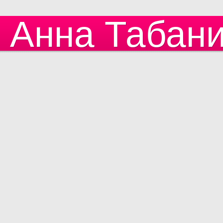
Анна Табан