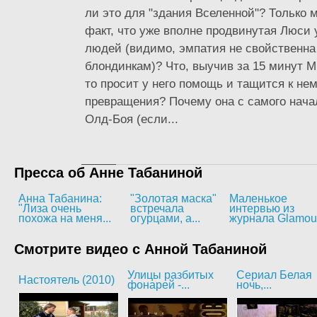
ли это для "здания Вселенной"? Только 
факт, что уже вполне продвинутая Люси 
людей (видимо, эмпатия не свойственна
блондинкам)? Что, выучив за 15 минут М
то просит у него помощь и тащится к не
превращения? Почему она с самого нача
Олд-Боя (если...
Пресса об Анне Табаниной
Анна Табанина:
"Золотая маска"
Маленькое
"Лиза очень
встречала
интервью из
похожа на меня...
огурцами, а...
журнала Glamou
Смотрите видео с Анной Табаниной
Улицы разбитых
Сериал Белая
Настоятель (2010)
фонарей -...
ночь,...