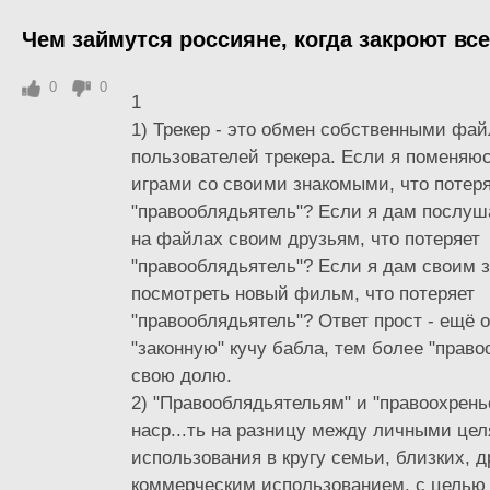
Чем займутся россияне, когда закроют вс
0
0
1
1) Трекер - это обмен собственными фа
пользователей трекера. Если я поменяю
играми со своими знакомыми, что потер
"правооблядьятель"? Если я дам послуш
на файлах своим друзьям, что потеряет
"правооблядьятель"? Если я дам своим 
посмотреть новый фильм, что потеряет
"правооблядьятель"? Ответ прост - ещё 
"законную" кучу бабла, тем более "право
свою долю.
2) "Правооблядьятельям" и "правоохрень
наср...ть на разницу между личными цел
использования в кругу семьи, близких, д
коммерческим использованием, с целью