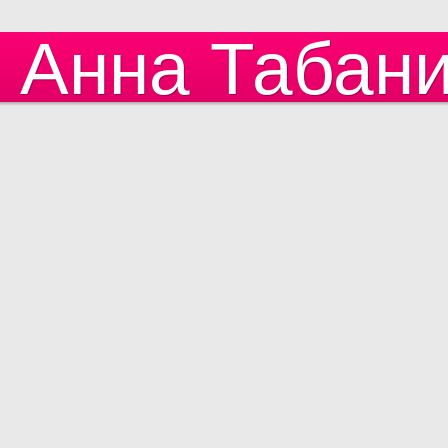
Анна Табан