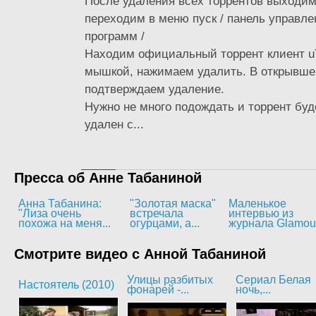
После удаления всех торрентов выходим
переходим в меню пуск / панель управле
программ /
Находим официальный торрент клиент uT
мышкой, нажимаем удалить. В открывше
подтверждаем удаление.
Нужно не много подождать и торрент бу
удален с...
Пресса об Анне Табаниной
Анна Табанина:
"Золотая маска"
Маленькое
"Лиза очень
встречала
интервью из
похожа на меня...
огурцами, а...
журнала Glamou
Смотрите видео с Анной Табаниной
Улицы разбитых
Сериал Белая
Настоятель (2010)
фонарей -...
ночь,...