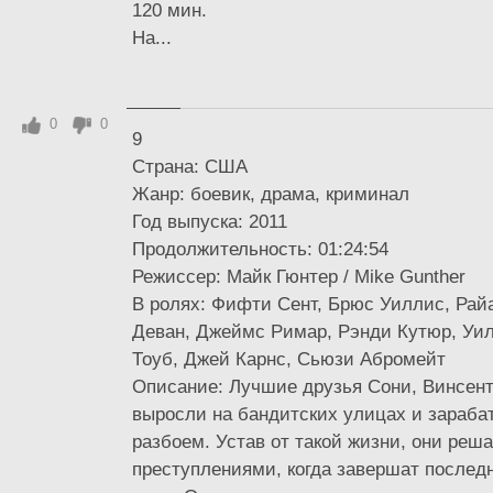
120 мин.
На...
0
0
9
Страна: США
Жанр: боевик, драма, криминал
Год выпуска: 2011
Продолжительность: 01:24:54
Режиссер: Майк Гюнтер / Mike Gunther
В ролях: Фифти Сент, Брюс Уиллис, Рай
Деван, Джеймс Римар, Рэнди Кутюр, Уи
Тоуб, Джей Карнс, Сьюзи Абромейт
Описание: Лучшие друзья Сони, Винсент
выросли на бандитских улицах и зараба
разбоем. Устав от такой жизни, они реш
преступлениями, когда завершат послед