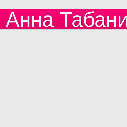
Анна Табан