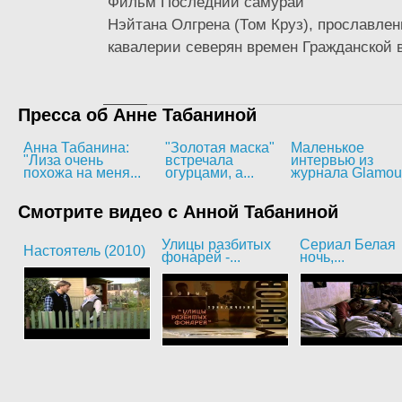
Фильм Последний самурай
Нэйтана Олгрена (Том Круз), прославлен
кавалерии северян времен Гражданской в
Пресса об Анне Табаниной
Анна Табанина:
"Золотая маска"
Маленькое
"Лиза очень
встречала
интервью из
похожа на меня...
огурцами, а...
журнала Glamou
Смотрите видео с Анной Табаниной
Улицы разбитых
Сериал Белая
Настоятель (2010)
фонарей -...
ночь,...