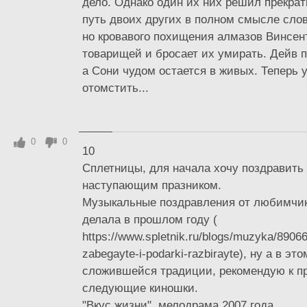
дело. Однако один их них решил прекра
путь двоих других в полном смысле слов
но кровавого похищения алмазов Винсент
товарищей и бросает их умирать. Дейв п
а Сони чудом остается в живых. Теперь 
отомстить...
0
0
10
Сплетницы, для начала хочу поздравить 
наступающим празником.
Музыкальные поздравления от любимчик
делала в прошлом году (
https://www.spletnik.ru/blogs/muzyka/89066
zabegayte-i-podarki-razbirayte), ну а в это
сложившейся традиции, рекомендую к п
следующие киношки.
"Вкус жизни", мелодрама 2007 года.