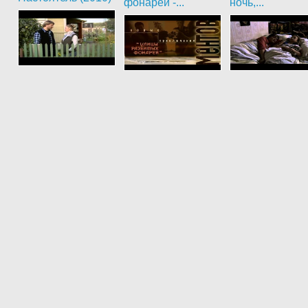
фонарей -...
ночь,...