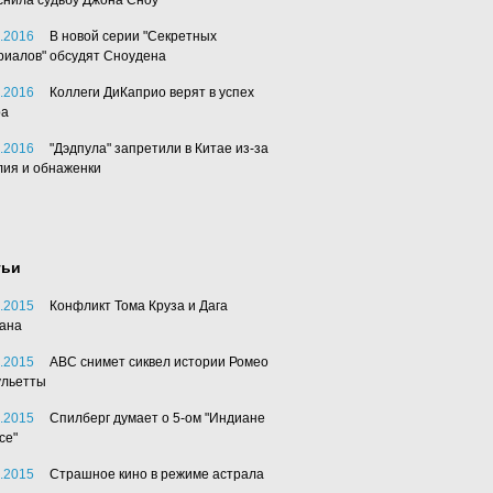
снила судьбу Джона Сноу
.2016
В новой серии "Секретных
риалов" обсудят Сноудена
.2016
Коллеги ДиКаприо верят в успех
ра
.2016
"Дэдпула" запретили в Китае из-за
лия и обнаженки
тьи
.2015
Конфликт Тома Круза и Дага
ана
.2015
АВС снимет сиквел истории Ромео
ульетты
.2015
Спилберг думает о 5-ом "Индиане
се"
.2015
Страшное кино в режиме астрала