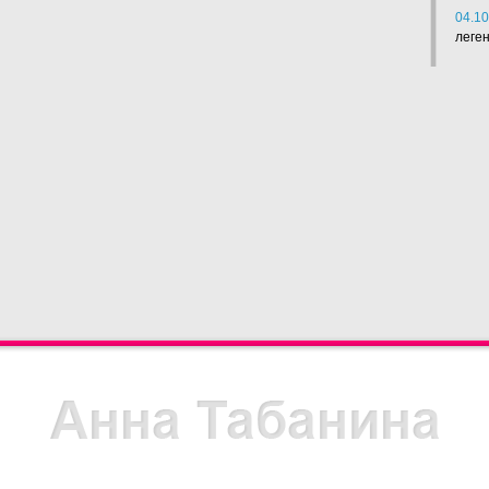
04.10
леге