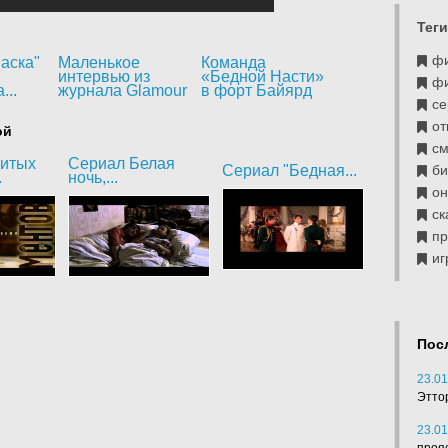
Теги
ф
аска"
Маленькое
Команда
интервью из
«Бедной Насти»
ф
...
журнала Glamour
в форт Байярд
се
от
ой
см
битых
Сериал Белая
б
Сериал "Бедная...
.
ночь,...
он
ск
п
иг
Пос
23.01
Этто
23.01