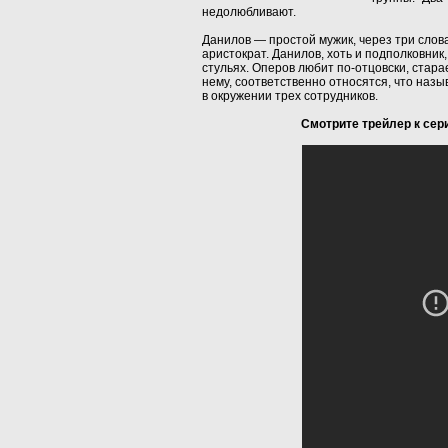
недолюбливают.
Данилов — простой мужик, через три слов
аристократ. Данилов, хоть и подполковник,
стульях. Оперов любит по-отцовски, стара
нему, соответственно относятся, что назы
в окружении трех сотрудников.
Смотрите трейлер к сер