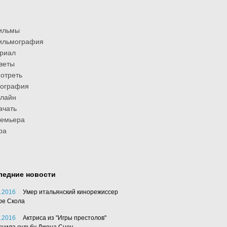
ильмы
ильмография
риал
веты
отреть
иография
лайн
ачать
ремьера
ра
ледние новости
.2016
Умер итальянский кинорежиссер
ре Скола
.2016
Актриса из "Игры престолов"