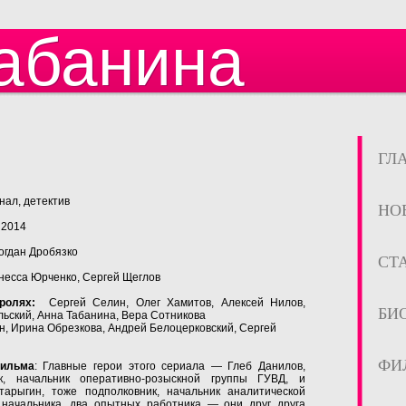
абанина
ГЛ
ал, детектив
НО
2014
огдан Дробязко
СТ
несса Юрченко, Сергей Щеглов
ролях:
Сергей Селин, Олег Хамитов, Алексей Нилов,
БИ
ьский, Анна Табанина, Вера Сотникова
н, Ирина Обрезкова, Андрей Белоцерковский, Сергей
ФИ
ильма
: Главные герои этого сериала — Глеб Данилов,
ик, начальник оперативно-розыскной группы ГУВД, и
арыгин, тоже подполковник, начальник аналитической
 начальника, два опытных работника — они друг друга