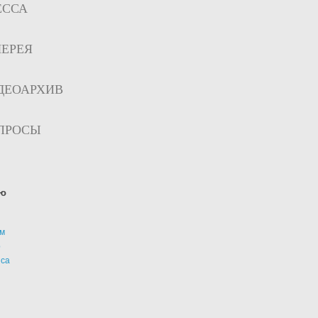
ЕССА
ЛЕРЕЯ
ДЕОАРХИВ
ПРОСЫ
ю
м
р
иса