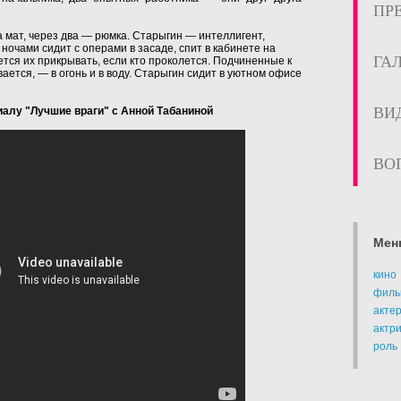
ПР
а мат, через два — рюмка. Старыгин — интеллигент,
 ночами сидит с операми в засаде, спит в кабинете на
ГА
ется их прикрывать, если кто проколется. Подчиненные к
вается, — в огонь и в воду. Старыгин сидит в уютном офисе
ВИ
иалу "Лучшие враги" с Анной Табаниной
ВО
Мен
кино
филь
акте
актр
роль