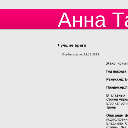
Анна Т
Лучшие враги
Опубликовано: 18.12.2013
Жанр:
Кримин
Год выхода:
Режиссер:
Б
Продюсер
:И
В главных 
Сергей Апрел
Егор Капусти
Троев
Описание ф
подполковн
Владимир Ст
группы. Два