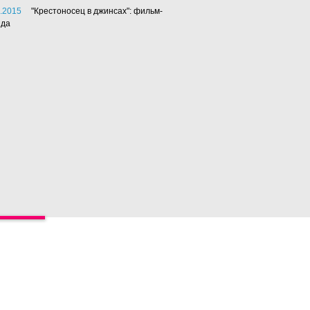
.2015
"Крестоносец в джинсах": фильм-
нда