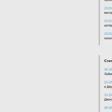
проя
23.01
мате
23.01
актё
23.01
наси
Ста
26.10
Лайм
23.10
и Дж
15.10
Джон
09.10