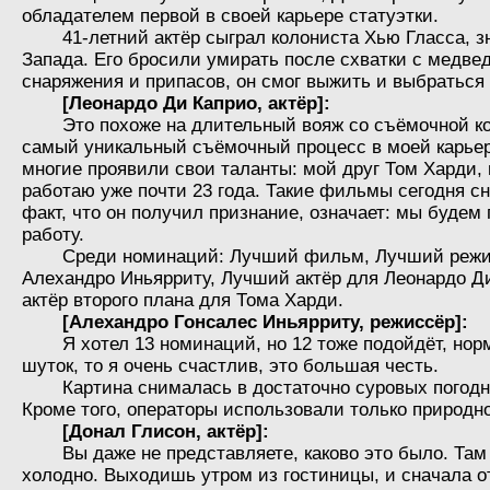
обладателем первой в своей карьере статуэтки.
41-летний актёр сыграл колониста Хью Гласса, з
Запада. Его бросили умирать после схватки с медве
снаряжения и припасов, он смог выжить и выбраться 
[Леонардо Ди Каприо, актёр]:
Это похоже на длительный вояж со съёмочной к
самый уникальный съёмочный процесс в моей карьер
многие проявили свои таланты: мой друг Том Харди, 
работаю уже почти 23 года. Такие фильмы сегодня сн
факт, что он получил признание, означает: мы будем
работу.
Среди номинаций: Лучший фильм, Лучший режи
Алехандро Иньярриту, Лучший актёр для Леонардо Д
актёр второго плана для Тома Харди.
[Алехандро Гонсалес Иньярриту, режиссёр]:
Я хотел 13 номинаций, но 12 тоже подойдёт, нор
шуток, то я очень счастлив, это большая честь.
Картина снималась в достаточно суровых погод
Кроме того, операторы использовали только природн
[Донал Глисон, актёр]:
Вы даже не представляете, каково это было. Та
холодно. Выходишь утром из гостиницы, и сначала о