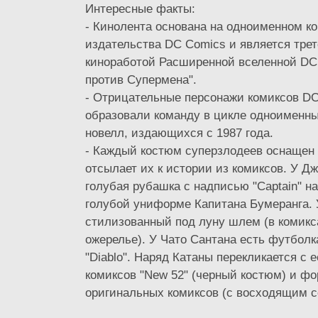
Интересные факты:
- Кинолента основана на одноименном к
издательства DC Comics и является трет
киноработой Расширенной вселенной DC
против Супермена".
- Отрицательные персонажи комиксов D
образовали команду в цикле одноименн
новелл, издающихся с 1987 года.
- Каждый костюм суперзлодеев оснащен 
отсылает их к истории из комиксов. У Д
голубая рубашка с надписью "Captain" н
голубой униформе Капитана Бумеранга. 
стилизованный под луну шлем (в комикс
ожерелье). У Чато Сантана есть футболк
"Diablo". Наряд Катаны перекликается с 
комиксов "New 52" (черный костюм) и ф
оригинальных комиксов (с восходящим с