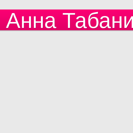
Анна Табан