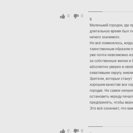
0
0
8
Маленький городок, где 
длительное время был ти
ничего значимого.
Но всё поменялось, когд
таинственным образом пр
уже почти невозможно и
за собственные жизни и 
абсолютно уверен в своё
охватившие округу, нико
Зрители, которые станут
хорошем качестве все с
городке. Но самое непри
остановить череду печал
предпринять, чтобы верн
Это всё означает, что ка
0
0