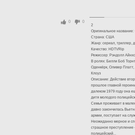
0
0
2
Оригинальное название: 
Страна: США
Жанр: сериал, триллер, 
Качество: HDTVRip
Режиссер: Рэндолл Айнх
В ролях: Билли Боб Торн
Оденкёрк, Оливер Платт,
Клоуз
Описание: Действие втор
прошлое главной героини
далеком 1979 году она е
дитя молодого полицейск
Семья проживает в мален
давно закончилась Вьетн
армии, поступает на слу
Неожиданно мерное и сп
страшное преступление –
полицейский...