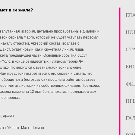
рают в сериале?
ГЛ
запутанная история, детально проработанные диалоги и
НО
езон сериала Фарго, который не будет уступать первому,
накалу страстей. Актёрский состав, во главе с
СТ
анст, будет новый, как и сюжетная линия, лишь
жета предыдущей части. Основные события будут
у-Фолс, в конце семидесятых. Главному герою Лу
БИ
олько что вернулся с вьетнамской войны к жене
ам предстоит встретиться с его семьей и узнать, что
 обойдется и без отсылок к прошлым работам братьев
ФИ
переплетать истории из собственных фильмов. Премьера,
сезона намечена 12 октября, а пока мы предлагаем вам
лер проекта.
ПР
л, драма
ГА
котт Уинант, Мэтт Шекман