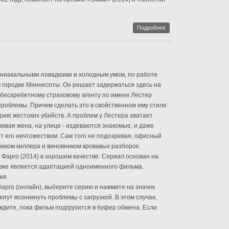
Подробнее
аниакальными повадками и холодным умом, по работе
 городке Миннесоты. Он решает задержаться здесь на
 бесхребетному страховому агенту по имени Лестер
облемы. Причем сделать это в свойственном ему стиле:
рию жестоких убийств. А проблем у Лестера хватает
ливая жена, на улице - издеваются знакомые, и даже
т его ничтожеством. Сам того не подозревая, офисный
иком киллера и виновником кровавых разборок.
Фарго (2014) в хорошем качестве. Сериал основан на
акже является адаптацией одноименного фильма.
рия
арго (онлайн), выберите серию и нажмите на значок
огут возникнуть проблемы с загрузкой. В этом случае,
ждите, пока фильм подгрузится в буфер обмена. Если