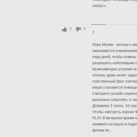
глобус»...
0
0
7
Лорн Малво - киллер с м
оказывается в маленьком
пару дней, чтобы помочь
разрешить наболевшие пр
безвозмездно устроив се
сполна: дома пилит свар
собственный брат считае
клерк становится помощн
Смотрите онлайн сериал 
реальных событиях, а т
Добавлен 2 сезон, 10 се
Чтобы смотреть сериал Ф
PLAY. В вечернее время м
нажмите на паузу и подо
фильм не...