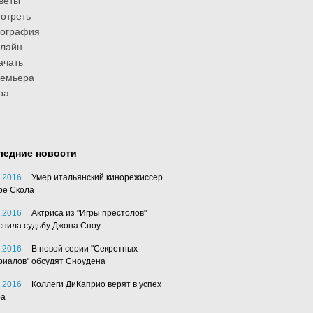
веты
отреть
иография
лайн
ачать
ремьера
ра
ледние новости
.2016
Умер итальянский кинорежиссер
ре Скола
.2016
Актриса из "Игры престолов"
снила судьбу Джона Сноу
.2016
В новой серии "Секретных
риалов" обсудят Сноудена
.2016
Коллеги ДиКаприо верят в успех
ра