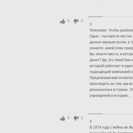
0
0
3
Описание: Чтобы разбога
Одни – пытаются честно 
деньги черным путем, а т
узнаете, какой план при
Вы знаете место, в кото
денег? Да, это банк! Как
который работает в одно
подходящей компанией он
Предлагаем вам посмотр
проследить за тем, как в
резонансных в стране. Э
учреждений в истории...
0
0
4
В 1979 году с войны во 