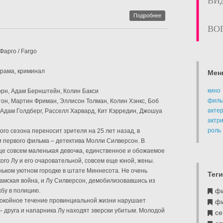
ВИ
Подробнее
ВО
Фарго / Fargo
драма, криминал
Мен
кино
орн, Адам Бернштейн, Колин Бакси
филь
тон, Мартин Фриман, Эллисон Толман, Колин Хэнкс, Боб
акте
 Адам Голдберг, Расселл Харвард, Кит Кэрредин, Джошуа
актр
роль
ого сезона переносит зрителя на 25 лет назад, в
 первого фильма – детектива Молли Силверсон. В
ще совсем маленькая девочка, единственное и обожаемое
ого Лу и его очаровательной, совсем еще юной, жены.
ьком уютном городке в штате Миннесота. Не очень
Теги
амская война, и Лу Силверсон, демобилизовавшись из
ф
жбу в полицию.
окойное течение провинциальной жизни нарушает
ф
 друга и напарника Лу находят зверски убитым. Молодой
се