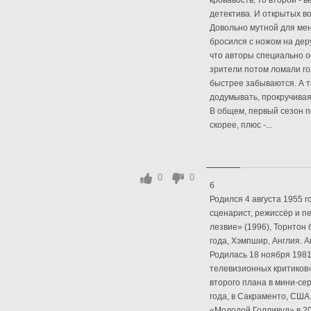
кровавость, то второй - 
детектива. И открытых в
Довольно мутной для меня
бросился с ножом на дер
что авторы специально 
зрители потом ломали го
быстрее забываются. А т
додумывать, прокручивая
В общем, первый сезон по
скорее, плюс -...
0
0
6
Родился 4 августа 1955 г
сценарист, режиссёр и п
лезвие» (1996), Торнтон
года, Хэмпшир, Англия. 
Родилась 18 ноября 1981
телевизионных критиков
второго плана в мини-се
года, в Сакраменто, США
«Молодой Голливуд» в 20