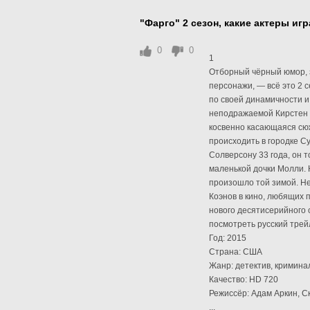
"Фарго" 2 сезон, какие актеры иг
0
0
1
Отборный чёрный юмор, 
персонажи, — всё это 2 с
по своей динамичности и 
неподражаемой Кирстен Д
косвенно касающаяся сю
происходить в городке С
Солверсону 33 года, он т
маленькой дочки Молли. Н
произошло той зимой. Не
Коэнов в кино, любящих 
нового десятисерийного 
посмотреть русский трей
Год: 2015
Страна: США
Жанр: детектив, кримина
Качество: HD 720
Режиссёр: Адам Аркин, С
...