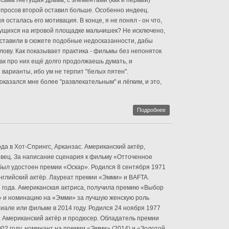
весьма гнетущая драма, с элементами (как и первый)
опросов второй оставил больше. Особенно индеец.
 осталась его мотивация. В конце, я не понял - он что,
ущихся на игровой площадке мальчишек? Не исключено,
оставили в сюжете подобные недосказанности, дабы
лову. Как показывает практика - фильмы без непоняток
ак про них ещё долго продолжаешь думать, и
 варианты, ибо ум не терпит "белых пятен".
казался мне более "развлекательным" и лёгким, и это,
Подробнее
ода в Хот-Спрингс, Арканзас. Американский актёр,
евец. За написание сценария к фильму «Отточенное
 был удостоен премии «Оскар». Родился 8 сентября 1971
Английский актёр. Лауреат премии «Эмми» и BAFTA.
 года. Американская актриса, получила премию «Выбор
» и номинацию на «Эмми» за лучшую женскую роль
риале или фильме в 2014 году. Родился 24 ноября 1977
. Американский актёр и продюсер. Обладатель премии
02 году, номинант на премии «Эмми» (2014) и «Золотой