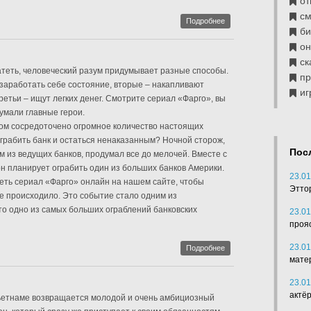
от
см
Подробнее
б
он
ск
теть, человеческий разум придумывает разные способы.
п
заработать себе состояние, вторые – накапливают
иг
ретьи – ищут легких денег. Смотрите сериал «Фарго», вы
думали главные герои.
ром сосредоточено огромное количество настоящих
 ограбить банк и остаться ненаказанным? Ночной сторож,
Пос
м из ведущих банков, продумал все до мелочей. Вместе с
 планирует ограбить один из больших банков Америки.
23.01
еть сериал «Фарго» онлайн на нашем сайте, чтобы
Этто
се происходило. Это событие стало одним из
то одно из самых больших ограблений банковских
23.01
проя
23.01
Подробнее
мате
23.01
актё
Вьетнаме возвращается молодой и очень амбициозный