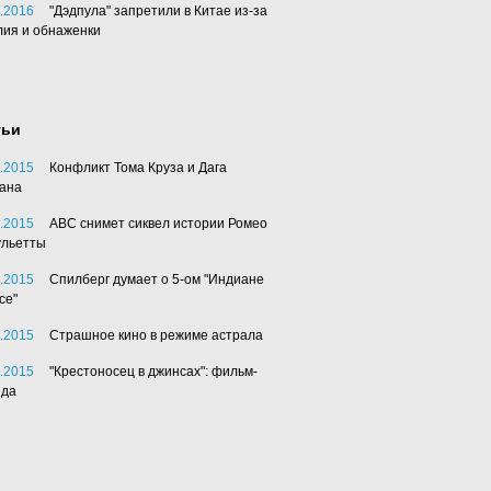
.2016
"Дэдпула" запретили в Китае из-за
лия и обнаженки
тьи
.2015
Конфликт Тома Круза и Дага
ана
.2015
АВС снимет сиквел истории Ромео
ульетты
.2015
Спилберг думает о 5-ом "Индиане
се"
.2015
Страшное кино в режиме астрала
.2015
"Крестоносец в джинсах": фильм-
нда