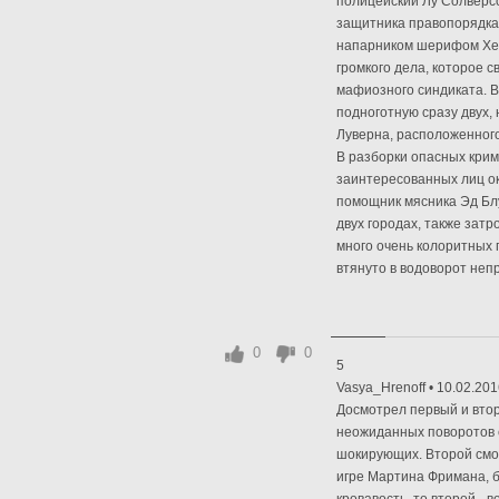
полицейский Лу Солверсо
защитника правопорядка.
напарником шерифом Хен
громкого дела, которое 
мафиозного синдиката. В
подноготную сразу двух, 
Луверна, расположенного
В разборки опасных крим
заинтересованных лиц о
помощник мясника Эд Блу
двух городах, также затр
много очень колоритных 
втянуто в водоворот непр
0
0
5
Vasya_Hrenoff • 10.02.201
Досмотрел первый и вто
неожиданных поворотов 
шокирующих. Второй смот
игре Мартина Фримана, б