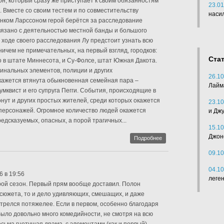
н, который сразу же приступает к своим обязанностям
23.01
 Вместе со своим тестем и по совместительству
наси
ком Ларссоном герой берётся за расследование
связано с деятельностью местной банды и большого
 ходе своего расследования Лу предстоит узнать всю
ничем не примечательных, на первый взгляд, городков:
Ста
 в штате Миннесота, и Су-Фолсе, штат Южная Дакота.
инальных элементов, полиции и других
26.10
кажется втянута обыкновенная семейная пара –
Лайм
мквист и его супруга Пегги. События, происходящие в
онут и других простых жителей, среди которых окажется
23.10
персонажей. Огромное количество людей окажется
и Дж
едсказуемых, опасных, а порой трагичных...
15.10
Джон
Подробнее
09.10
04.10
6 в 19:56
леге
рой сезон. Первый прям вообще доставил. Полон
сюжета, то и дело удивляющих, смешащих, и даже
релся потяжелее. Если в первом, особенно благодаря
ыло довольно много комедийности, не смотря на всю