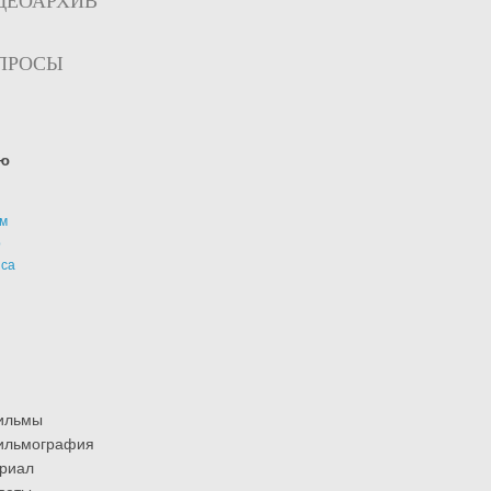
ДЕОАРХИВ
ПРОСЫ
ю
м
р
иса
ильмы
ильмография
риал