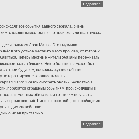
Подробнее
происходят все события данного сериала, очень
хим, спокойным местом, где не происходило практически
а здесь появился Лорн Малво. Этот мужчина
инёс в это уютное местечко массу проблем, от которых
збавиться. Теперь местные жители обязаны переживать
беспокоиться за близких. Никто больше не может быть
м светлом будущем, поскольку жуткие события,
му не гарантируют сохранность жизни.
 сериал Фарго 2 сезон смотреть онлайн бесплатно в
ерии, поразятся страшным событиям, происходящим в
ятное для местных обитателей то, что им не удаётся
ьных происшествий. Никто не осознаёт, что необходимо
уть людям спокойствие.
ждый обязан пристально...
Подробнее