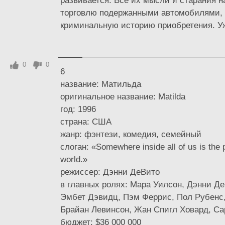
развивается. Все их мысли и старания 
торговлю подержанными автомобилями
криминальную историю приобретения. Уже
0
0
6
название: Матильда
оригинальное название: Matilda
год: 1996
страна: США
жанр: фэнтези, комедия, семейный
слоган: «Somewhere inside all of us is the
world.»
режиссер: Дэнни ДеВито
в главных ролях: Мара Уилсон, Дэнни Д
Эмбет Дэвидц, Пэм Феррис, Пол Рубенс,
Брайан Левинсон, Жан Спигл Ховард, Сар
бюджет: $36 000 000