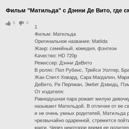
Фильм "Матильда" с Дэнни Де Вито, где с
0
0
1
Фильм: Матильда
Оригинальное название: Matilda
Жанр: семейный, комедия, фэнтези
Качество: HD 720p
Режиссер: Дэнни ДеВито
В ролях: Пол Рубенс, Трейси Уолтер, Бр
Жан Спигл Ховард, Сара Магдалин, Мара
ДеВито, Ри Перлман, Эмбет Дэвидц, Пэ
От издателя:
Равнодушная пара рожает милую девочку
называют Матильдой. В отличие от ее с
и не очень умных родителей, Матильда 
чрезвычайно одаренной, стремится пойт
книги. Через некоторое время ее родите