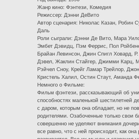
Жанр кино: Фэнтези, Комедия
Режиссер: Дэнни ДеВито
Автор сценария: Николас Казан, Робин С
Даль
Роли сыграли: Дэнни Де Вито, Мара Уил
Эмбет Дэвидц, Пэм Феррис, Пол Ройбенс
Брайан Левинсон, Джин Спигл Ховард, Р.
Дэвел, Жаклин Стайгер, Джимми Карц, М
Рэйчел Сноу, Крейг Ламар Трейлор, Джо
Кристель Халил, Остин Стаут, Аманда Ф
Немного о Фильме:
Фильм фэнтези, рассказывающий об ун
способностях маленькой шестилетней де
с даром, которым она обладает, но не по
родителями. Озабоченные только свои б
совершенно не уделяют внимания дочер
все равно, что с ней происходит, как она 