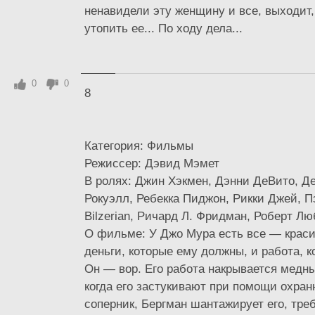
ненавидели эту женщину и все, выходит
утопить ее... По ходу дела...
0
0
8
Категория: Фильмы
Режиссер: Дэвид Мэмет
В ролях: Джин Хэкмен, Дэнни ДеВито, Д
Рокуэлл, Ребекка Пиджон, Рикки Джей, П
Bilzerian, Ричард Л. Фридман, Роберт Л
О фильме: У Джо Мура есть все — краси
деньги, которые ему должны, и работа, к
Он — вор. Его работа накрывается медны
когда его застукивают при помощи охран
соперник, Бергман шантажирует его, треб