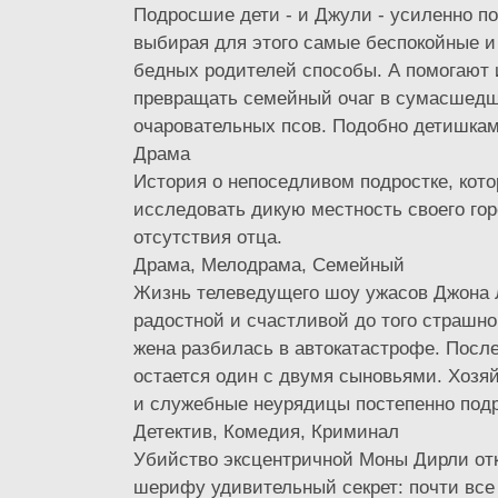
Подросшие дети - и Джули - усиленно п
выбирая для этого самые беспокойные 
бедных родителей способы. А помогают
превращать семейный очаг в сумасшедш
очаровательных псов. Подобно детишкам 
Драма
История о непоседливом подростке, кот
исследовать дикую местность своего гор
отсутствия отца.
Драма, Мелодрама, Семейный
Жизнь телеведущего шоу ужасов Джона
радостной и счастливой до того страшног
жена разбилась в автокатастрофе. Посл
остается один с двумя сыновьями. Хозя
и служебные неурядицы постепенно подр
Детектив, Комедия, Криминал
Убийство эксцентричной Моны Дирли от
шерифу удивительный секрет: почти все 