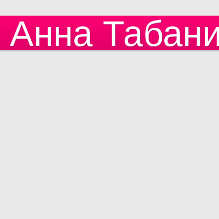
Анна Табан