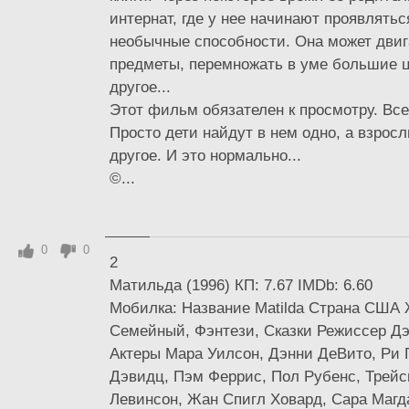
интернат, где у нее начинают проявлять
необычные способности. Она может двиг
предметы, перемножать в уме большие 
другое...
Этот фильм обязателен к просмотру. Вс
Просто дети найдут в нем одно, а взрос
другое. И это нормально...
©...
0
0
2
Матильда (1996) КП: 7.67 IMDb: 6.60
Мобилка: Название Matilda Страна США
Семейный, Фэнтези, Сказки Режиссер Д
Актеры Мара Уилсон, Дэнни ДеВито, Ри 
Дэвидц, Пэм Феррис, Пол Рубенс, Трейс
Левинсон, Жан Спигл Ховард, Сара Магд