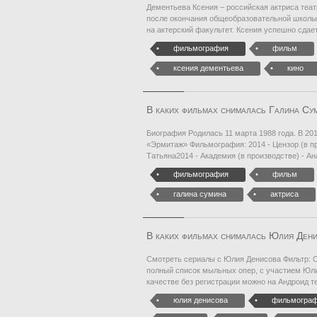
Дементьева Ксения – российская актриса театр
после окончания общеобразовательной школы
на актерский факультет. Ксения успешно сдае
фильмография
фильм
ксения дементьева
кино
В каких фильмах снималась Галина Су
Биография Родилась 11 марта 1988 года. В 20
«Эрмитаж» Фильмография: 2014 - Цензор (в пр
Татьяна2014 - Академия (в производстве) - А
фильмография
фильм
галина сумина
актриса
В каких фильмах снималась Юлия Ден
Смотреть сериалы с Юлия Денисова Фильтр: 
полный список мыльных опер, с участием Юл
качестве без регистрации можно на Андроид 
юлия денисова
фильмогра