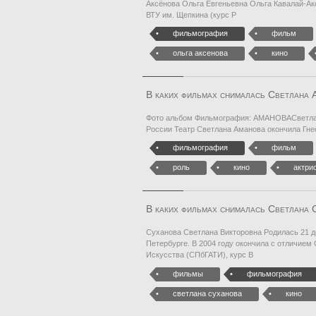
Аксёнова Ольга Евгеньевна Ольга Кавалай-Акс
ВТУ им. Щепкина (курс Р
фильмография
фильм
ольга аксенова
кино
В каких фильмах снималась Светлана 
Фото альбом Фильмография: АМАНОВАСветлана
России Театр Светлана Аманова окончила Гне
фильмография
фильм
роль
кино
актри
В каких фильмах снималась Светлана 
Суханова Светлана Викторовна Родилась 21 дек
Петербурге. В 2004 году окончила с отличие
Искусства (СПбГАТИ), курс В
фильмы
фильмография
светлана суханова
кино