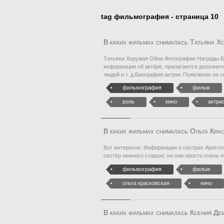
tag фильмография - страница 10
В каких фильмах снималась Татьяна Х
Татьяна Хоружая Обои Фотографии Награды Б
информации об актёре, прилагаются дополнит
людей и т. д Биография актрис Появление на 
фильмография
фильм
роль
кино
актри
В каких фильмах снималась Ольга Кра
Вот интересно. Информация о сёстрах Арнтгольц
сестёр немного старше, но они просто очень 
фильмография
фильм
ольга красковская
кино
В каких фильмах снималась Ксения Де