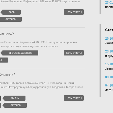
ёнова Родилась 18 февраля 1987 года. В 2009 году окончила
23.01
наси
роль
Есть ответы
актриса
Ста
Аманова?
26.10
 Ренатовна Родилась 24. 04. 1961 Заслуженная артистка
Лайм
синскую школу-семилетку по классу скрипки
23.10
светлана аманова
Есть ответы
и Дж
са
15.10
Джон
Суханова?
09.10
абря 1982 года в Алтайском крае. С 1984 года - в Санкт-
04.10
м Санкт-Петербургскую Государственную Академию Театрального
леге
фильм
Есть ответы
актриса