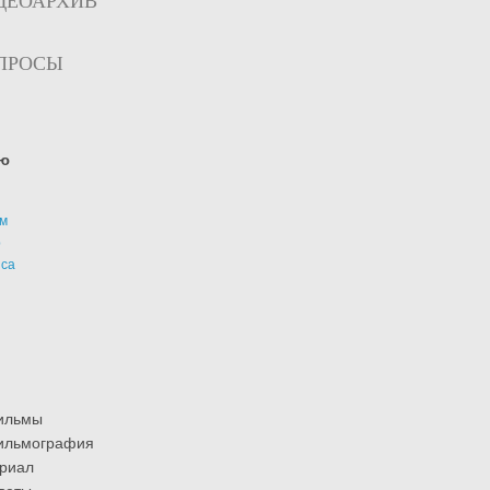
ДЕОАРХИВ
ПРОСЫ
ю
м
р
иса
ильмы
ильмография
риал