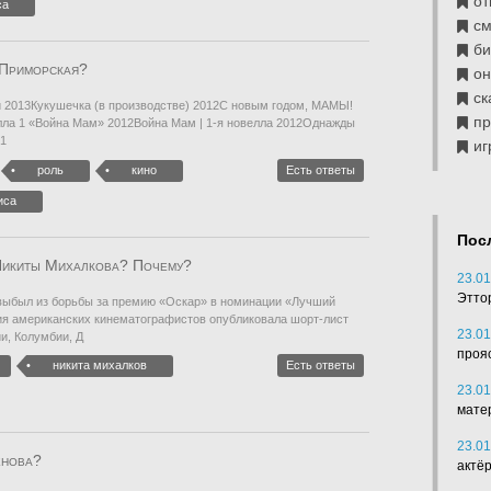
от
са
см
б
 Приморская?
он
ск
ди 2013Кукушечка (в производстве) 2012С новым годом, МАМЫ!
п
велла 1 «Война Мам» 2012Война Мам | 1-я новелла 2012Однажды
01
иг
роль
кино
Есть ответы
иса
Пос
Никиты Михалкова? Почему?
23.01
Этто
выбыл из борьбы за премию «Оскар» в номинации «Лучший
ия американских кинематографистов опубликовала шорт-лист
23.01
и, Колумбии, Д
проя
никита михалков
Есть ответы
23.01
мате
23.01
енова?
актё