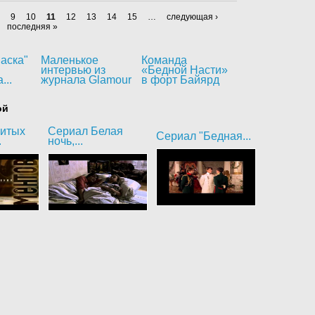
9
10
11
12
13
14
15
…
следующая ›
последняя »
аска"
Маленькое
Команда
интервью из
«Бедной Насти»
...
журнала Glamour
в форт Байярд
ой
битых
Сериал Белая
Сериал "Бедная...
.
ночь,...