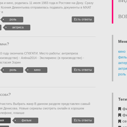
ВИ
а и кино, родилась 11 июля 1983 года в Ростове-на-Дону. Сразу
 Ксения Дементьева отправилась подавать документы в МХАТ
т в
ВО
роль
Есть ответы
актриса
Мен
мина?
кино
10 году окончила СПбГАТИ. Место работы: антреприза
филь
оизводстве) - Алёна2014 - Экспириенс (в производстве) -
настасия Зорин
акте
актр
роль
кино
Есть ответы
роль
исова?
Теги
Очистить Выбрать жанр В данном разделе представлен самый
ф
ия Денисова. Новые сериалы смотреть онлайн в хорошем
телефоне, планше
ф
фия
фильм
Есть ответы
се