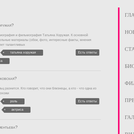
ГЛ
оружая?
НО
иография и фильмография Татьяна Хоружая. К основной
ельные материалы (обои, фото, интересные факты, мнения
свет талантливых
СТ
татьяна хоружая
Есть ответы
са
БИ
сковская?
ФИ
 разнится. Кто говорит, что они близнецы, а кто - что одна из
похожи
ПР
роль
Есть ответы
актриса
ГА
ментьева?