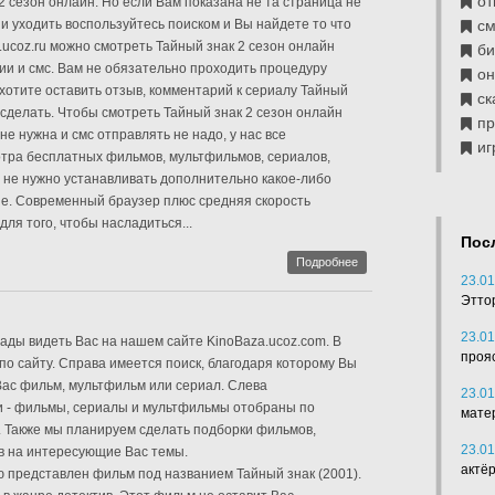
от
2 сезон онлайн. Но если Вам показана не та страница не
и уходить воспользуйтесь поиском и Вы найдете то что
см
s.ucoz.ru можно смотреть Тайный знак 2 сезон онлайн
б
ии и смс. Вам не обязательно проходить процедуру
он
 хотите оставить отзыв, комментарий к сериалу Тайный
ск
о сделать. Чтобы смотреть Тайный знак 2 сезон онлайн
п
не нужна и смс отправлять не надо, у нас все
иг
ра бесплатных фильмов, мультфильмов, сериалов,
 не нужно устанавливать дополнительно какое-либо
е. Современный браузер плюс средняя скорость
для того, чтобы насладиться...
Пос
Подробнее
23.01
Этто
23.01
ады видеть Вас на нашем сайте KinoBaza.ucoz.com. В
проя
 по сайту. Справа имеется поиск, благодаря которому Вы
ас фильм, мультфильм или сериал. Слева
23.01
и - фильмы, сериалы и мультфильмы отобраны по
мате
. Также мы планируем сделать подборки фильмов,
23.01
в на интересующие Вас темы.
актё
 представлен фильм под названием Тайный знак (2001).