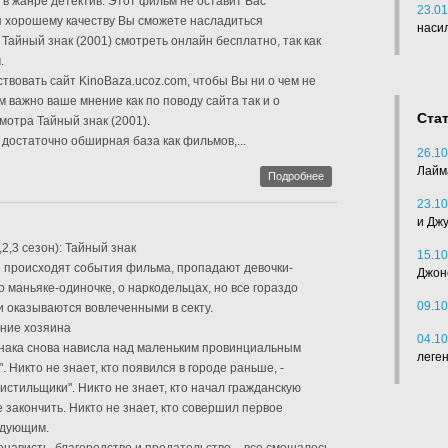
 жанре детектив. Этот фильм не оставит Вас
23.01
 хорошему качеству Вы сможете насладиться
наси
Тайный знак (2001) смотреть онлайн бесплатно, так как
.
вовать сайт KinoBaza.ucoz.com, чтобы Вы ни о чем не
м важно ваше мнение как по поводу сайта так и о
Ста
мотра Тайный знак (2001).
достаточно обширная база как фильмов,...
26.10
Лайм
Подробнее
23.10
и Дж
2,3 сезон): Тайный знак
15.10
е происходят события фильма, пропадают девочки-
Джон
 маньяке-одиночке, о наркодельцах, но все гораздо
09.10
 оказываются вовлеченными в секту.
ение хозяина
04.10
знака снова нависла над маленьким провинциальным
леге
. Никто не знает, кто появился в городе раньше, -
истильщики". Никто не знает, кто начал гражданскую
ее закончить. Никто не знает, кто совершил первое
ледующим.