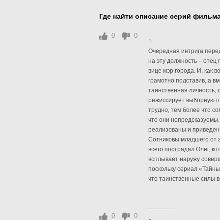
Где найти описание серий фильм
0
0
1
Очередная интрига перед
на эту должность – отец 
вице мэр города. И, как 
грамотно подставив, а в
таинственная личность, 
режиссирует выборную го
трудно, тем более что со
что они непредсказуемы
реализованы и приведены
Сотниковы младшего от а
всего пострадал Олег, ко
всплывает наружу соверш
поскольку сериал «Тайный
что таинственные силы в
0
0