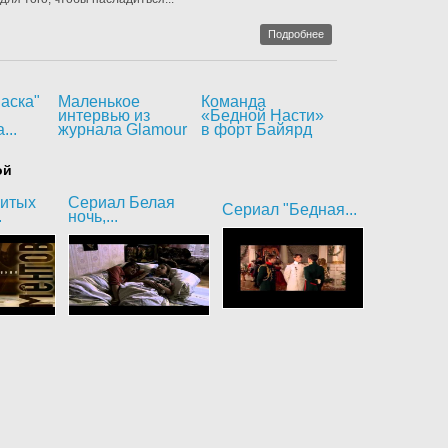
Подробнее
аска"
Маленькое
Команда
интервью из
«Бедной Насти»
...
журнала Glamour
в форт Байярд
ой
битых
Сериал Белая
Сериал "Бедная...
.
ночь,...