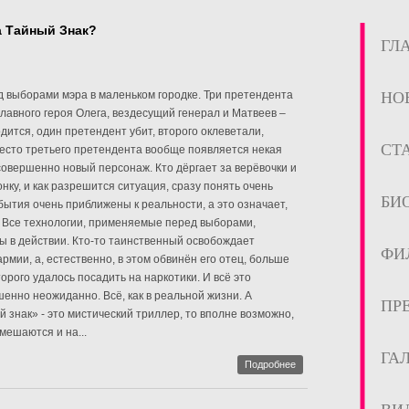
а Тайный Знак?
ГЛ
 выборами мэра в маленьком городке. Три претендента
НО
главного героя Олега, вездесущий генерал и Матвеев –
водится, один претендент убит, второго оклеветали,
СТ
место третьего претендента вообще появляется некая
совершенно новый персонаж. Кто дёргает за верёвочки и
нку, и как разрешится ситуация, сразу понять очень
БИ
бытия очень приближены к реальности, а это означает,
. Все технологии, применяемые перед выборами,
 в действии. Кто-то таинственный освобождает
ФИ
рмии, а, естественно, в этом обвинён его отец, больше
торого удалось посадить на наркотики. И всё это
енно неожиданно. Всё, как в реальной жизни. А
ПР
 знак» - это мистический триллер, то вполне возможно,
мешаются и на...
ГА
Подробнее