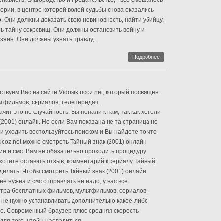
енависть, благородство и предательство, - все смешалось
тории, в центре которой волей судьбы снова оказались
о. Они должны доказать свою невиновность, найти убийцу,
ть тайну сокровищ. Они должны остановить войну и
зяин. Они должны узнать правду,...
Подробнее
твуем Вас на сайте Vidosik.ucoz.net, который посвящен
тфильмов, сериалов, телепередач.
чит это не случайность. Вы попали к нам, так как хотели
(2001) онлайн. Но если Вам показана не та страница не
и уходить воспользуйтесь поиском и Вы найдете то что
.ucoz.net можно смотреть Тайный знак (2001) онлайн
ии и смс. Вам не обязательно проходить процедуру
 хотите оставить отзыв, комментарий к сериалу Тайный
 сделать. Чтобы смотреть Тайный знак (2001) онлайн
не нужна и смс отправлять не надо, у нас все
ра бесплатных фильмов, мультфильмов, сериалов,
 не нужно устанавливать дополнительно какое-либо
е. Современный браузер плюс средняя скорость
для того, чтобы насладиться...