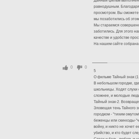
Данный фильм выполнен в
равнодушным. Благодаря
просмотром. Вы сможете 
мы позаботились об этом
Мы стараемся совершенст
заботились. Для этого на
качестве и удобстве прос
На нашем сайте собрана 
0
0
5
О фильме Тайный знак (1,
В небольшом городке, гд
школьницы. Ходят слухи о
сложнее, и молодые люди
Тайный знак-2. Возвращ
Зловещая тень Тайного 
городком - "тихим омутом"
беженцы или скинхэды-"ч
войну, и никто не хочет 
убийство, и кто будет с