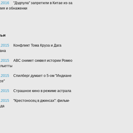
.2016
"Дэдпула" запретили в Китае из-за
лия и обнаженки
тьи
.2015
Конфликт Тома Круза и Дага
ана
.2015
АВС снимет сиквел истории Ромео
ульетты
.2015
Спилберг думает о 5-ом "Индиане
се"
.2015
Страшное кино в режиме астрала
.2015
"Крестоносец в джинсах": фильм-
нда