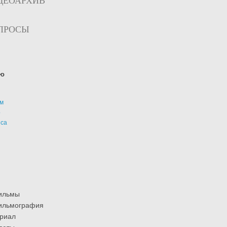
ДЕОАРХИВ
ПРОСЫ
ю
м
р
иса
ильмы
ильмография
риал