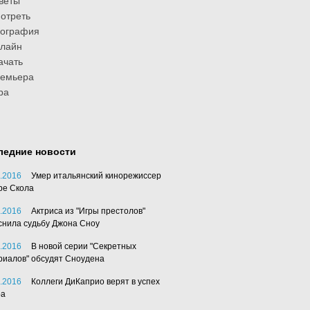
веты
отреть
иография
лайн
ачать
ремьера
ра
ледние новости
.2016
Умер итальянский кинорежиссер
ре Скола
.2016
Актриса из "Игры престолов"
снила судьбу Джона Сноу
.2016
В новой серии "Секретных
риалов" обсудят Сноудена
.2016
Коллеги ДиКаприо верят в успех
ра