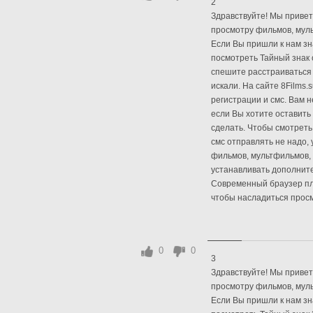
2
Здравствуйте! Мы привет
просмотру фильмов, муль
Если Вы пришли к нам зна
посмотреть Тайный знак 
спешите расстраиваться 
искали. На сайте 8Films
регистрации и смс. Вам 
если Вы хотите оставить 
сделать. Чтобы смотреть
смс отправлять не надо,
фильмов, мультфильмов,
устанавливать дополнит
Современный браузер плю
чтобы насладиться просм
0
0
3
Здравствуйте! Мы приветс
просмотру фильмов, муль
Если Вы пришли к нам зна