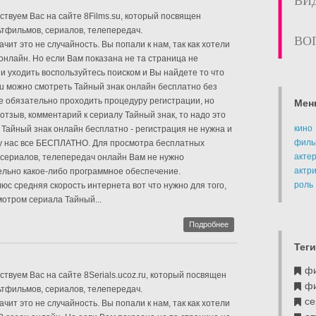
ВИ
ствуем Вас на сайте 8Films.su, который посвящен
тфильмов, сериалов, телепередач.
ВО
чит это не случайность. Вы попали к нам, так как хотели
онлайн. Но если Вам показана не та страница не
и уходить воспользуйтесь поиском и Вы найдете то что
.su можно смотреть Тайный знак онлайн бесплатно без
не обязательно проходить процедуру регистрации, но
Мен
отзыв, комментарий к сериалу Тайный знак, то надо это
кино
 Тайный знак онлайн бесплатно - регистрация не нужна и
филь
 у нас все БЕСПЛАТНО. Для просмотра бесплатных
акте
 сериалов, телепередач онлайн Вам не нужно
актр
ельно какое-либо программное обеспечение.
роль
с средняя скорость интернета вот что нужно для того,
отром сериала Тайный...
Подробнее
Теги
ф
твуем Вас на сайте 8Serials.ucoz.ru, который посвящен
ф
тфильмов, сериалов, телепередач.
се
чит это не случайность. Вы попали к нам, так как хотели