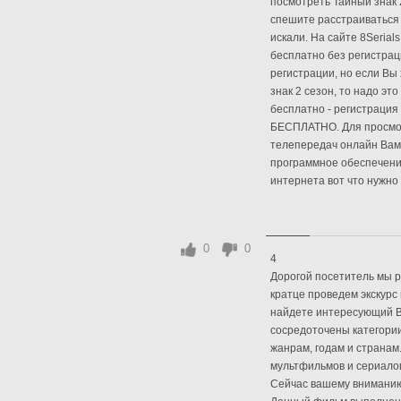
посмотреть Тайный знак 
спешите расстраиваться 
искали. На сайте 8Serial
бесплатно без регистрац
регистрации, но если Вы
знак 2 сезон, то надо эт
бесплатно - регистрация 
БЕСПЛАТНО. Для просмот
телепередач онлайн Вам
программное обеспечени
интернета вот что нужно 
0
0
4
Дорогой посетитель мы р
кратце проведем экскурс
найдете интересующий В
сосредоточены категори
жанрам, годам и странам
мультфильмов и сериало
Сейчас вашему вниманию