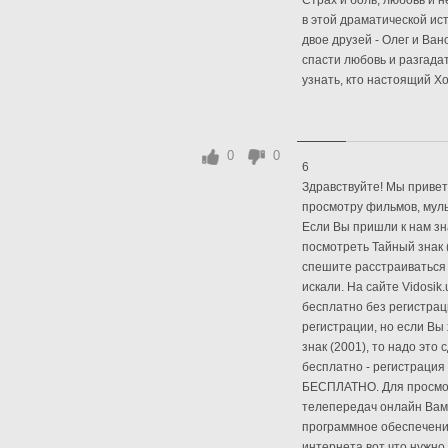
Страх и боль, любовь и н
в этой драматической ис
двое друзей - Олег и Ван
спасти любовь и разгада
узнать, кто настоящий Хо
0
0
6
Здравствуйте! Мы приветс
просмотру фильмов, муль
Если Вы пришли к нам зна
посмотреть Тайный знак 
спешите расстраиваться 
искали. На сайте Vidosik
бесплатно без регистрац
регистрации, но если Вы
знак (2001), то надо это
бесплатно - регистрация 
БЕСПЛАТНО. Для просмот
телепередач онлайн Вам
программное обеспечени
интернета вот что нужно 