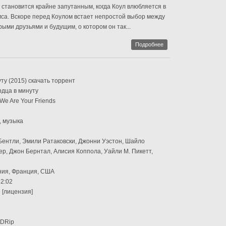
 становится крайне запутанным, когда Коул влюбляется в
са. Вскоре перед Коулом встает непростой выбор между
ыми друзьями и будущим, о котором он так...
Подробнее
ту (2015) скачать торрент
рдца в минуту
We Are Your Friends
, музыка
 Бентли, Эмили Ратаковски, Джонни Уэстон, Шайло
, Джон Бернтал, Алисия Коппола, Уайли М. Пикетт,
ния, Франция, США
2:02
 [лицензия]
HDRip