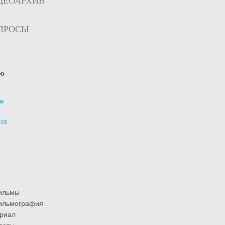
ДЕОАРХИВ
ПРОСЫ
ю
м
р
иса
ильмы
ильмография
риал