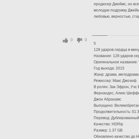
продюсер Джеймс, но все
молодую подружку Джейм
любовью, верностью, стар
0
0
5
128 ударов сердца в мину
Название: 128 ударов се
Оригинальное название: 
Год выхода: 2015
Жанр: драма, мелодрама
Режиссер: Макс Джозеф
В ролях: Зак Эфрон, Уэс
Фернандес, Алекс Шеффер
Джон Абрахамс
Выпущено: Великобрита
Продолжительность: 01:3
Перевод: Дублированный
Качество: HDRip
Размер: 1.37 GB
Обновлено качество до 