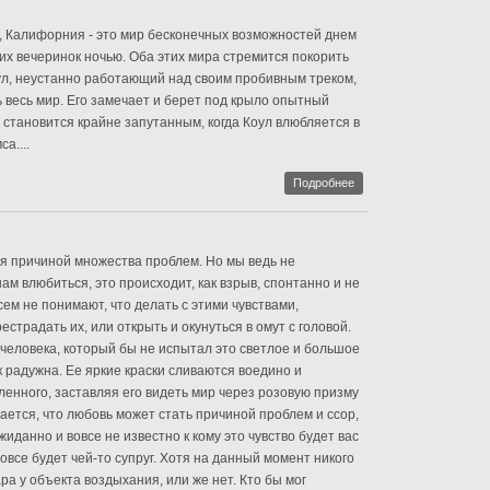
, Калифорния - это мир бесконечных возможностей днем
их вечеринок ночью. Оба этих мира стремится покорить
ул, неустанно работающий над своим пробивным треком,
 весь мир. Его замечает и берет под крыло опытный
 становится крайне запутанным, когда Коул влюбляется в
а....
Подробнее
я причиной множества проблем. Но мы ведь не
 нам влюбиться, это происходит, как взрыв, спонтанно и не
ем не понимают, что делать с этими чувствами,
естрадать их, или открыть и окунуться в омут с головой.
т человека, который бы не испытал это светлое и большое
к радужна. Ее яркие краски сливаются воедино и
енного, заставляя его видеть мир через розовую призму
ается, что любовь может стать причиной проблем и ссор,
иданно и вовсе не известно к кому это чувство будет вас
вовсе будет чей-то супруг. Хотя на данный момент никого
ара у объекта воздыхания, или же нет. Кто бы мог