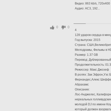
Видео: 863 kb/s, 720x400
Аудио: AC3, 192...
0
0
4
128 ударов сердца в мину
Год выпуска: 2015
Страна: США,Великобрит
Мелодрамы, Фильмы в HD
Размер: 1.37 GB
Перевод: Дублированный
Продолжительность: 01:3
Режиссер: Макс Джозеф
В ролях: Зак Эфрон,Уэс
Фернандес,Алекс Шеффер
Абрахамс
Описание:
Лос-Анджелес, Калифорн
нереальных голливудских
молодой DJ по имени Ко
который должен взорвать