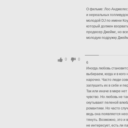
О фильме: Лос-Анджелес
и нереальных голливудск
молодой DJ по имени Ко
который должен взорвать
продюсер Джеймс, но все
молодую подружку Джеймс
0
0
6
Иногда любовь становитс
выбираем, когда и в кого
нарочно. Часто люди совс
заглушить их в себе и пер
Так или иначе в мире не
чувство. Но любовь не та
окутывают пеленой влюбл
романтики. Но часто случ
ведь она появляется неож
тянуть. Возможно, это и 
не интересует, есть ли п