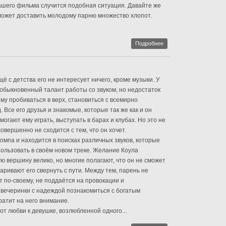
нашего фильма случится подобная ситуация. Давайте же
может доставить молодому парню множество хлопот.
Подробнее
ё с детства его не интересует ничего, кроме музыки. У
еобыкновенный талант работы со звуком, но недостаток
му пробиваться в верх, становиться с всемирно
. Все его друзья и знакомые, которые так же как и он
могают ему играть, выступать в барах и клубах. Но это не
овершенно не сходится с тем, что он хочет.
компа и находится в поисках различных звуков, которые
ользовать в своём новом треке. Желание Коула
ю вершину велико, но многие полагают, что он не сможет
аривают его свернуть с пути. Между тем, парень не
т по-своему, не поддаётся на провокации и
вечеринки с надеждой познакомиться с богатым
атит на него внимание.
 от любви к девушке, возлюбленной одного...