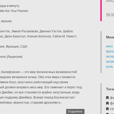
ВИ
рдца в минуту
We Are Your Friends
ВО
, музыка
 Бентли, Эмили Ратаковски, Джонни Уэстон, Шайло
, Джон Бернтал, Алисия Коппола, Уайли М. Пикетт,
Мен
кино
ния, Франция, США
филь
акте
ное |Лицензия|
актр
роль
, Калифорния — это мир бесконечных возможностей
вудских вечеринок ночью. Оба этих мира стремится
 имени Коул, неустанно работающий над своим
ый должен взорвать весь мир. Его замечает и берет под
Теги
Джеймс, но все становится крайне запутанным, когда
ф
ую подружку Джеймса. Вскоре перед Коулом встает
юбовью, верностью, старыми друзьями и...
ф
се
Подробнее