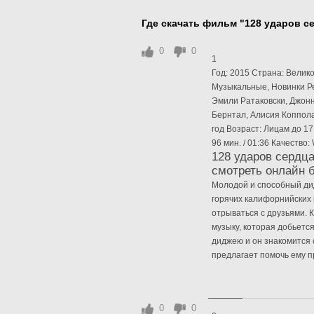
Где скачать фильм "128 ударов с
0
0
1
Год: 2015 Страна: Вели
Музыкальные, Новинки Ре
Эмили Ратаковски, Джон
Бернтал, Алисия Коппола
год Возраст: Лицам до 1
96 мин. / 01:36 Качеств
128 ударов сердца 
смотреть онлайн 
Молодой и способный дид
горячих калифорнийских 
отрываться с друзьями. К
музыку, которая добьетс
диджею и он знакомится
предлагает помочь ему пр
0
0