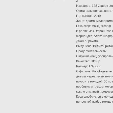
2
Название: 128 ударов се
Оригинальное название: 
Год выхода: 2015
Жанр: драма, мелодрама
Режиссер: Макс Джозеф
В ролях: Зак Эфрон, Уэс
Фернандес, Алекс Шеффер
Джон Абрахамс
Выпущено: Великобрита
Продолжительность:
Озвучивание: Дублирован
Качество: HDRip
Размер: 1.37 GB
О фильме: Лос-Анджелес
днем и нереальных голли
покорить молодой DJ по
пробивным треком, котор
крыло опытный продюсер 
Коул влюбляется в молод
непростой выбор между л