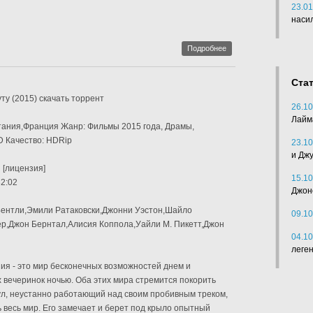
23.01
наси
Подробнее
Ста
ту (2015) скачать торрент
26.10
Лайм
ания,Франция Жанр: Фильмы 2015 года, Драмы,
 Качество: HDRip
23.10
и Дж
 [лицензия]
15.10
2:02
Джон
 Бентли,Эмили Ратаковски,Джонни Уэстон,Шайло
09.10
,Джон Бернтал,Алисия Коппола,Уайли М. Пикетт,Джон
04.10
леге
ия - это мир бесконечных возможностей днем и
 вечеринок ночью. Оба этих мира стремится покорить
ул, неустанно работающий над своим пробивным треком,
 весь мир. Его замечает и берет под крыло опытный