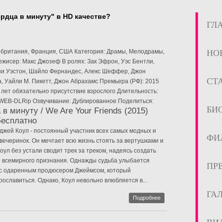
ердца в минуту" в HD качестве?
ГЛ
кобритания, Франция, США Категория: Драмы, Мелодрамы,
НО
жисер: Макс Джозеф В ролях: Зак Эфрон, Уэс Бентли,
ни Уэстон, Шайло Фернандес, Алекс Шеффер, Джон
СТ
, Уайли М. Пикетт, Джон Абрахамс Премьера (РФ): 2015
7 лет обязательно присутствие взрослого Длительность:
о: WEB-DLRip Озвучивание: Дублированное Поделиться:
БИ
в минуту / We Are Your Friends (2015)
бесплатно
жей Коул - постоянный участник всех самых модных и
ФИ
вечеринок. Он мечтает всю жизнь стоять за вертушками и
оул без устали сводит трек за треком, надеясь создать
я всемирного признания. Однажды судьба улыбается
ПР
 с одаренным продюсером Джеймсом, который
ославиться. Однако, Коул невольно влюбляется в...
ГА
Подробнее