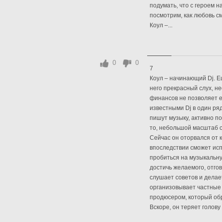
подумать, что с героем 
посмотрим, как любовь с
Коул –...
0
0
7
Коул – начинающий Dj. Ещ
него прекрасный слух, н
финансов не позволяет е
известными Dj в один ряд
пишут музыку, активно по
то, небольшой масштаб с
Сейчас он оторвался от 
впоследствии сможет исп
пробиться на музыкальну
достичь желаемого, отгов
слушает советов и делае
организовывает частные 
продюсером, который обр
Вскоре, он теряет голову