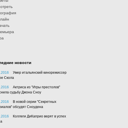
веты
отреть
иография
лайн
ачать
ремьера
ра
ледние новости
.2016
Умер итальянский кинорежиссер
ре Скола
.2016
Актриса из "Игры престолов"
снила судьбу Джона Сноу
.2016
В новой серии "Секретных
риалов" обсудят Сноудена
.2016
Коллеги ДиКаприо верят в успех
ра