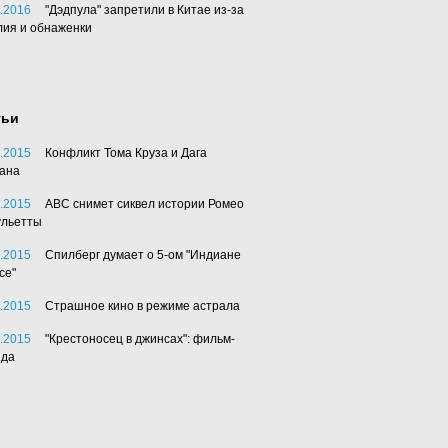
.2016
"Дэдпула" запретили в Китае из-за
лия и обнаженки
тьи
.2015
Конфликт Тома Круза и Дага
ана
.2015
АВС снимет сиквел истории Ромео
ульетты
.2015
Спилберг думает о 5-ом "Индиане
се"
.2015
Страшное кино в режиме астрала
.2015
"Крестоносец в джинсах": фильм-
нда