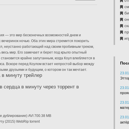
от
см
б
он
ск
п
ия — это мир бесконечных возможностей днем и
иг
 вечеринок ночью. Оба этих мира стремится покорить
ул, неустанно работающий над своим пробивным треком,
 весь мир. Его замечает и берет под крыло опытный
 становится крайне запутанным, когда Коул влюбляется в
Пос
са. Вскоре перед Коулом встает непростой выбор между
рыми друзьями и будущим, о котором он так мечтает.
23.01
 в минуту трейлер
Этто
в сердца в минуту через торрент в
23.01
проя
23.01
мате
е дублирование) AVI 700.38 MB
23.01
ту (2015) WebRip torrent
актё