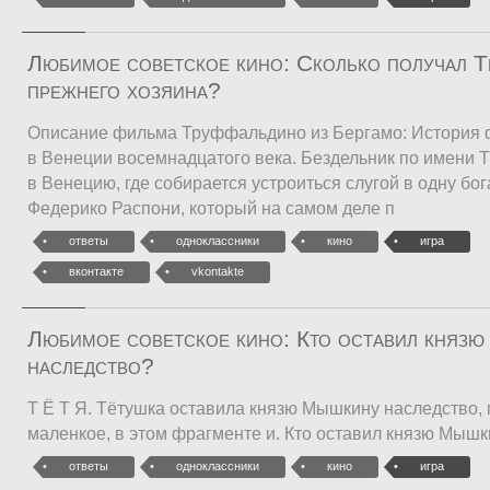
Любимое советское кино: Сколько получал Т
прежнего хозяина?
Описание фильма Труффальдино из Бергамо: История 
в Венеции восемнадцатого века. Бездельник по имени 
в Венецию, где собирается устроиться слугой в одну бо
Федерико Распони, который на самом деле п
ответы
одноклассники
кино
игра
вконтакте
vkontakte
Любимое советское кино: Кто оставил княз
наследство?
Т Ё Т Я. Тётушка оставила князю Мышкину наследство,
маленкое, в этом фрагменте и. Кто оставил князю Мыш
ответы
одноклассники
кино
игра