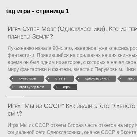
tag игра - страница 1
Игра Супер Мозг (Одноклассники). Кто из гер
планеты Земли?
Лукьяненко начала 90-х, это, наверное, уже классика ро
фантастики. Появившийся на прилавках наших книжных 
время он был одним из авторов, с которых я начал сво
миру фантастики и фэнтези, вместе с Перумовым, Ники
супер мозг
ответы
одноклассники
кино
игра супер мозг
игра
Игра "Мы из СССР" Как звали этого главного 
см \?
Игра Мы из СССР ответы Вторая часть ответов на игру
социальной сети Одноклассники, она же СССР в Вконтак