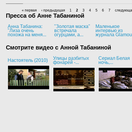
« первая
‹ предыдущая
1
2
3
4
5
6
7
следующа
Пресса об Анне Табаниной
Анна Табанина:
"Золотая маска"
Маленькое
"Лиза очень
встречала
интервью из
похожа на меня...
огурцами, а...
журнала Glamou
Смотрите видео с Анной Табаниной
Улицы разбитых
Сериал Белая
Настоятель (2010)
фонарей -...
ночь,...