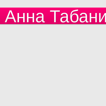
Анна Табан