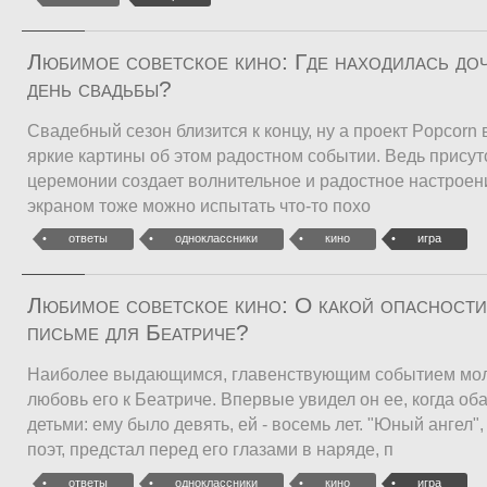
Любимое советское кино: Где находилась доч
день свадьбы?
Свадебный сезон близится к концу, ну а проект Popcor
яркие картины об этом радостном событии. Ведь присут
церемонии создает волнительное и радостное настроени
экраном тоже можно испытать что-то похо
ответы
одноклассники
кино
игра
Любимое советское кино: О какой опасности
письме для Беатриче?
Наиболее выдающимся, главенствующим событием мол
любовь его к Беатриче. Впервые увидел он ее, когда об
детьми: ему было девять, ей - восемь лет. "Юный ангел"
поэт, предстал перед его глазами в наряде, п
ответы
одноклассники
кино
игра