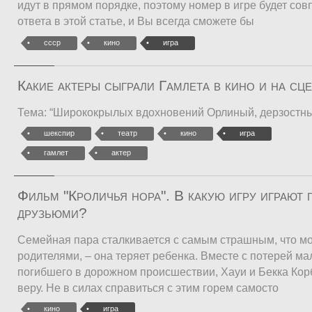
идут в прямом порядке, поэтому номер в игре будет со
ответа в этой статье, и Вы всегда сможете бы
ссср
кино
игра
Какие актеры сыграли Гамлета в кино и на сц
Тема: “Ширококрылых вдохновений Орлиный, дерзостный
шекспир
театр
кино
игра
гамлет
актер
Фильм "Кроличья нора". В какую игру играют 
друзьюми?
Семейная пара сталкивается с самым страшным, что мо
родителями, – она теряет ребенка. Вместе с потерей ма
погибшего в дорожном происшествии, Хауи и Бекка Кор
веру. Не в силах справиться с этим горем самосто
кино
игра