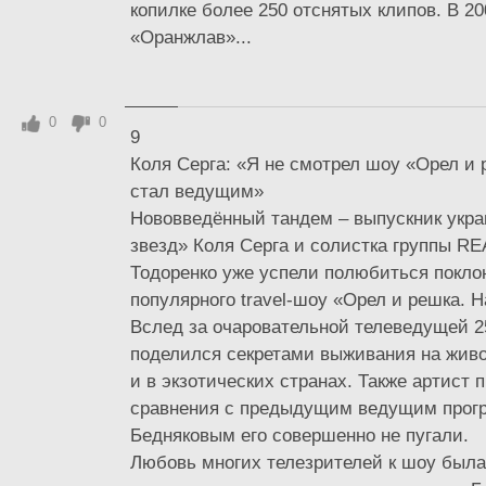
копилке более 250 отснятых клипов. В 2
«Оранжлав»...
0
0
9
Коля Серга: «Я не смотрел шоу «Орел и р
стал ведущим»
Нововведённый тандем – выпускник укр
звезд» Коля Серга и солистка группы RE
Тодоренко уже успели полюбиться покло
популярного travel-шоу «Орел и решка. Н
Вслед за очаровательной телеведущей 2
поделился секретами выживания на жив
и в экзотических странах. Также артист 
сравнения с предыдущим ведущим прог
Бедняковым его совершенно не пугали.
Любовь многих телезрителей к шоу была