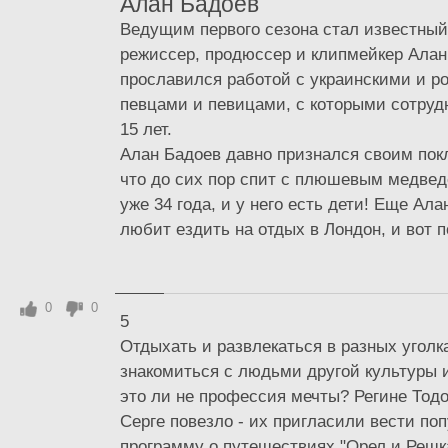
Алан Бадоев
Ведущим первого сезона стал известный
режиссер, продюссер и клипмейкер Алан
прославился работой с украинскими и р
певцами и певицами, с которыми сотруд
15 лет.
Алан Бадоев давно признался своим пок
что до сих пор спит с плюшевым медвед
уже 34 года, и у него есть дети! Еще Ал
любит ездить на отдых в Лондон, и вот п
0
0
5
Отдыхать и развлекаться в разных уголк
знакомиться с людьми другой культуры 
это ли не профессия мечты? Регине Тодо
Серге повезло - их пригласили вести по
программу о путешествиях "Орел и Решка