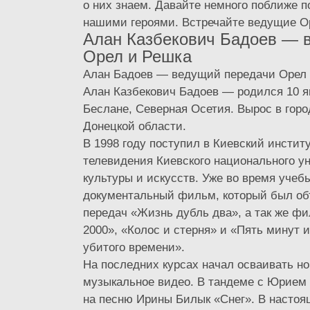
о них знаем. Давайте немного поближе 
нашими героями. Встречайте ведущие О
Алан Казбекович Бадоев — 
Орел и Решка
Алан Бадоев — ведущий передачи Орел
Алан Казбекович Бадоев — родился 10 ян
Беслане, Северная Осетия. Вырос в горо
Донецкой области.
В 1998 году поступил в Киевский институ
телевидения Киевского национального у
культуры и искусств. Уже во время учеб
документальный фильм, который был об
передач «Жизнь дубль два», а так же ф
2000», «Колос и стерня» и «Пять минут 
убитого времени».
На последних курсах начал осваивать н
музыкальное видео. В тандеме с Юрием 
на песню Ирины Билык «Снег». В настоя