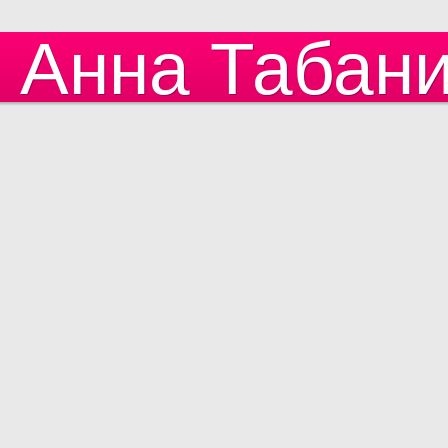
Анна Табан