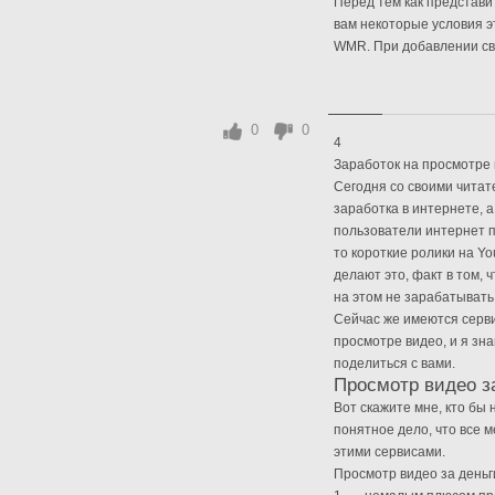
Перед тем как представи
вам некоторые условия э
WMR. При добавлении сво
0
0
4
Заработок на просмотре
Сегодня со своими чита
заработка в интернете, 
пользователи интернет п
то короткие ролики на Yo
делают это, факт в том,
на этом не зарабатывать
Сейчас же имеются серви
просмотре видео, и я зн
поделиться с вами.
Просмотр видео з
Вот скажите мне, кто бы 
понятное дело, что все м
этими сервисами.
Просмотр видео за день