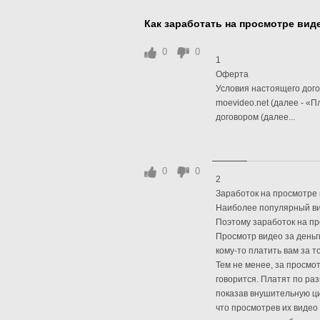
Как заработать на просмотре ви
0
0
1
Оферта
Условия настоящего дог
moevideo.net (далее - «
договором (далее...
0
0
2
Заработок на просмотре 
Наиболее популярный вид
Поэтому заработок на п
Просмотр видео за деньги
кому-то платить вам за т
Тем не менее, за просмо
говорится. Платят по ра
показав внушительную ци
что просмотрев их видео 