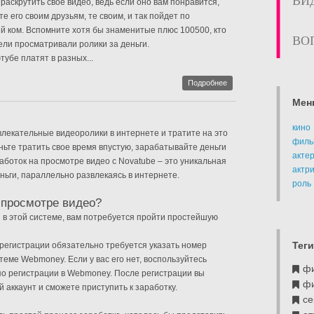
ВИ
раскрутить свое видео, ведь если оно вам понравится,
те его своим друзьям, те своим, и так пойдет по
 ком. Вспомните хотя бы знаменитые плюс 100500, кто
ВО
тели просматривали ролики за деньги.
убе платят в разных...
Подробнее
Мен
кино
лекательные видеоролики в интернете и тратите на это
филь
ьте тратить свое время впустую, зарабатывайте деньги
акте
работок на просмотре видео с Novatube – это уникальная
актр
ньги, параллельно развлекаясь в интернете.
роль
 просмотре видео?
 в этой системе, вам потребуется пройти простейшую
Теги
регистрации обязательно требуется указать номер
теме Webmoney. Если у вас его нет, воспользуйтесь
ф
о регистрации в Webmoney. После регистрации вы
ф
 аккаунт и сможете приступить к заработку.
се