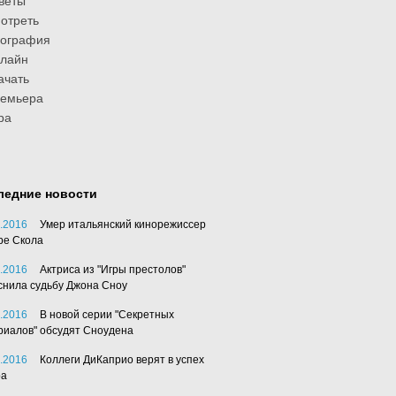
веты
отреть
иография
лайн
ачать
ремьера
ра
ледние новости
.2016
Умер итальянский кинорежиссер
ре Скола
.2016
Актриса из "Игры престолов"
снила судьбу Джона Сноу
.2016
В новой серии "Секретных
риалов" обсудят Сноудена
.2016
Коллеги ДиКаприо верят в успех
ра