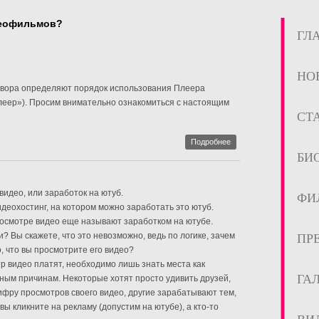
деофильмов?
ГЛ
НО
овора определяют порядок использования Плеера
Плеер»). Просим внимательно ознакомиться с настоящим
СТ
Подробнее
БИ
видео, или заработок на ютуб.
ФИ
еохостинг, на котором можно заработать это ютуб.
росмотре видео еще называют заработком на ютубе.
? Вы скажете, что это невозможно, ведь по логике, зачем
ПР
о, что вы просмотрите его видео?
тр видео платят, необходимо лишь знать места как
ГА
зным причинам. Некоторые хотят просто удивить друзей,
фру просмотров своего видео, другие зарабатывают тем,
вы кликните на рекламу (допустим на ютубе), а кто-то