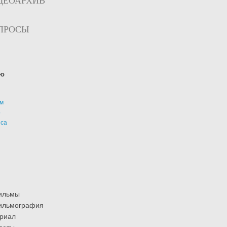
ДЕОАРХИВ
ПРОСЫ
ю
м
р
иса
ильмы
ильмография
риал