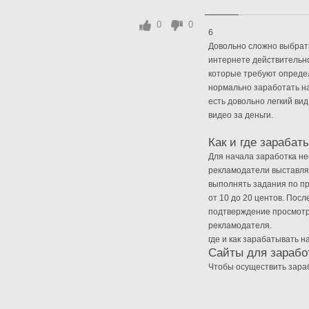
0
0
6
Довольно сложно выбрать
интернете действительн
которые требуют определ
нормально заработать на
есть довольно легкий ви
видео за деньги.
Как и где зарабат
Для начала заработка не
рекламодатели выставляю
выполнять задания по пр
от 10 до 20 центов. Посл
подтверждение просмотр
рекламодателя.
где и как зарабатывать 
Сайты для зарабо
Чтобы осуществить зараб