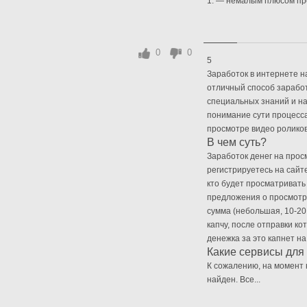
1. — немалым плюсом про
0
0
5
Заработок в интернете н
отличный способ заработ
специальных знаний и на
понимание сути процесса:
просмотре видео роликов
В чем суть?
Заработок денег на про
регистрируетесь на сайт
кто будет просматривать
предложения о просмотр
сумма (небольшая, 10-20
капчу, после отправки к
денежка за это капнет на
Какие сервисы для
К сожалению, на момент 
найден. Все...