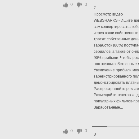
0
0
7
Просмотр видео
WEBSHARKS - Ищите допо
вам конвертировать люб
через ваши собственные
тратят собственные день
заработок (80%) поступа
сериалов, а также от о
90% прибыли. Чтобы рос
платникам собственные 
Увеличение прибыли мож
зарегистрированного пол
демонстрировать платный
Распространяйте рекламу
Размещайте текстовые д
популярных фильмов-пре
Заработанные...
0
0
8