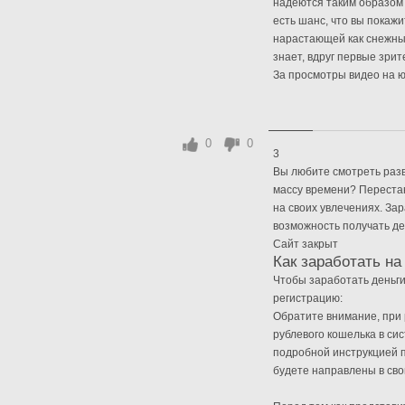
надеются таким образом 
есть шанс, что вы покажи
нарастающей как снежный
знает, вдруг первые зри
За просмотры видео на ют
0
0
3
Вы любите смотреть разв
массу времени? Перестан
на своих увлечениях. За
возможность получать де
Сайт закрыт
Как заработать на
Чтобы заработать деньги
регистрацию:
Обратите внимание, при 
рублевого кошелька в сис
подробной инструкцией п
будете направлены в свой