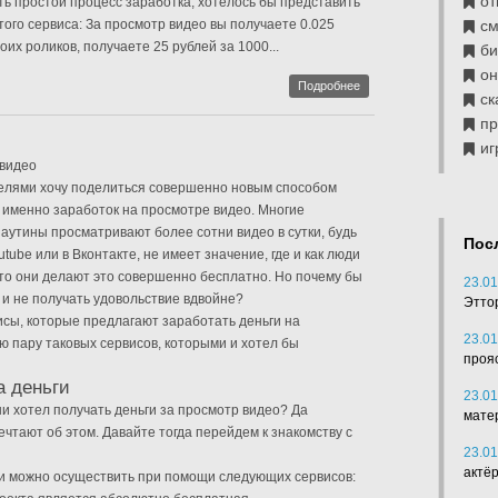
от
ть простой процесс заработка, хотелось бы представить
того сервиса: За просмотр видео вы получаете 0.025
см
их роликов, получаете 25 рублей за 1000...
б
он
Подробнее
ск
п
иг
 видео
телями хочу поделиться совершенно новым способом
а именно заработок на просмотре видео. Многие
аутины просматривают более сотни видео в сутки, будь
Пос
utube или в Вконтакте, не имеет значение, где и как люди
 что они делают это совершенно бесплатно. Но почему бы
23.01
 и не получать удовольствие вдвойне?
Этто
сы, которые предлагают заработать деньги на
23.01
аю пару таковых сервисов, которыми и хотел бы
проя
а деньги
23.01
ни хотел получать деньги за просмотр видео? Да
мате
ечтают об этом. Давайте тогда перейдем к знакомству с
23.01
актё
ги можно осуществить при помощи следующих сервисов: