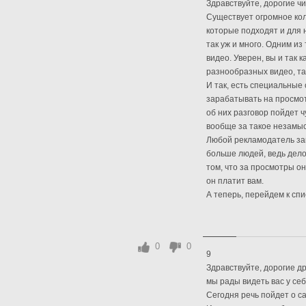
Здравствуйте, дорогие чи
Существует огромное кол
которые подходят и для 
так уж и много. Одним и
видео. Уверен, вы и так
разнообразных видео, та
И так, есть специальные
зарабатывать на просмот
об них разговор пойдет 
вообще за такое незамыс
Любой рекламодатель заи
больше людей, ведь дело н
том, что за просмотры он
он платит вам.
А теперь, перейдем к спис
0
0
9
Здравствуйте, дорогие д
мы рады видеть вас у себя
Сегодня речь пойдет о с