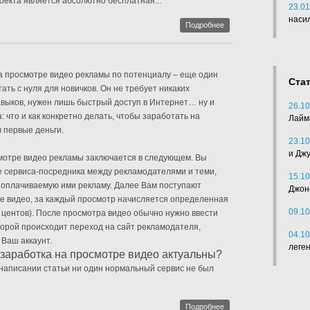
екта является абсолютно бесплатная...
23.01
наси
Подробнее
а просмотре видео рекламы по потенциалу – еще один
Ста
ать с нуля для новичков. Он не требует никаких
выков, нужен лишь быстрый доступ в Интернет… ну и
26.10
 что и как конкретно делать, чтобы заработать на
Лайм
 первые деньги.
23.10
и Дж
смотре видео рекламы заключается в следующем. Вы
е сервиса-посредника между рекламодателями и теми,
15.10
 оплачиваемую ими рекламу. Далее Вам поступают
Джон
е видео, за каждый просмотр начисляется определенная
09.10
 центов). После просмотра видео обычно нужно ввести
оторой происходит переход на сайт рекламодателя,
04.10
 Ваш аккаунт.
леге
 заработка на просмотре видео актуальны?
написании статьи ни один нормальный сервис не был
Подробнее