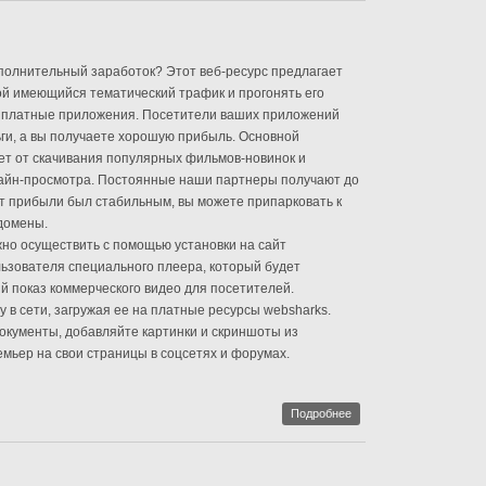
лнительный заработок? Этот веб-ресурс предлагает
ой имеющийся тематический трафик и прогонять его
 платные приложения. Посетители ваших приложений
ги, а вы получаете хорошую прибыль. Основной
ет от скачивания популярных фильмов-новинок и
нлайн-просмотра. Постоянные наши партнеры получают до
т прибыли был стабильным, вы можете припарковать к
домены.
но осуществить с помощью установки на сайт
ьзователя специального плеера, который будет
 показ коммерческого видео для посетителей.
 в сети, загружая ее на платные ресурсы websharks.
окументы, добавляйте картинки и скриншоты из
мьер на свои страницы в соцсетях и форумах.
Подробнее