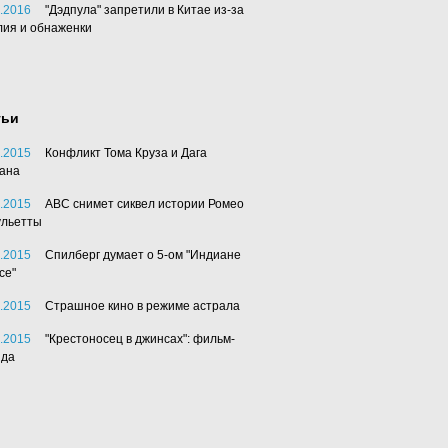
.2016
"Дэдпула" запретили в Китае из-за
лия и обнаженки
тьи
.2015
Конфликт Тома Круза и Дага
ана
.2015
АВС снимет сиквел истории Ромео
ульетты
.2015
Спилберг думает о 5-ом "Индиане
се"
.2015
Страшное кино в режиме астрала
.2015
"Крестоносец в джинсах": фильм-
нда