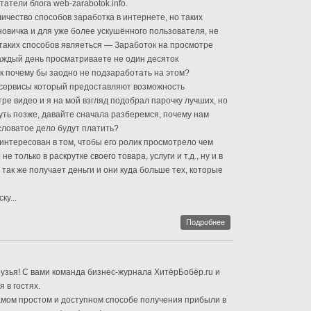
татели блога web-zarabotok.info.
ичество способов заработка в интернете, но таких
новичка и для уже более ускушённого пользователя, не
з таких способов являеться — Заработок на просмотре
 каждый день просматриваете не один десяток
к почему бы заодно не подзаработать на этом?
 сервисы который предоставляют возможность
ре видео и я на мой взгляд подобрал парочку лучших, но
чуть позже, давайте сначала разберемся, почему нам
ловатое дело будут платить?
нтересован в том, чтобы его ролик просмотрело чем
е только в раскрутке своего товара, услуги и т.д., ну и в
 так же получает деньги и они куда больше тех, которые
ку...
Подробнее
рузья! С вами команда бизнес-журнала ХитёрБобёр.ru и
 в гостях.
амом простом и доступном способе получения прибыли в