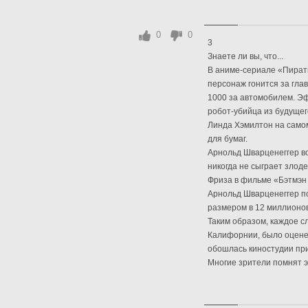
0
0
3
Знаете ли вы, что...
В аниме-сериале «Пират
персонаж гонится за гла
1000 за автомобилем. Эф
робот-убийца из будущег
Линда Хэмилтон на самом
для бумаг.
Арнольд Шварценеггер в
никогда не сыграет злод
Фриза в фильме «Бэтмэн 
Арнольд Шварценеггер по
размером в 12 миллионов
Таким образом, каждое с
Калифорнии, было оценено
обошлась киностудии при
Многие зрители помнят э