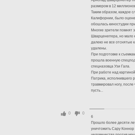
Арнольд Шварценеггер по
размером в 12 миллионов
Таким образом, каждое с
Калифорнии, было оценено
обошлась киностудии при
Многие зрители помнят э
Шварценеггера, но мало 
далеко не все отснятые 
удалены.
При подготовке к съемка
прошла военную спецпод
спецназовца Узи Гала.
При работе над картино
Патрика, исполнившего р
травмировал ногу, после 
пусть...
0
0
6
Прошло более десяти лет
уничтожить Сару Коннор
человечества против маш