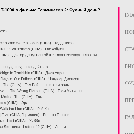
л T-1000 в фильме Терминатор 2: Судный день?
ГЛ
trick
НО
en Who Stare at Goats (США) :: Тодд Никсон
СТ
range Wilderness (США) :: Гас Хэйден
ША) :: Доктор Дэвид Бэнвэй /Dr. David Benway/ :: главная
БИ
of Fury (США) :: Пит Дайтона
idge to Terabithia (США) :: Джек Ааронс
Flags of Our Fathers (США) :: Чандлер Джонсон
ФИ
, The (США) :: Том Райан :: главная роль
ewall | The Wrong Element (США) :: Гэри Митчелл
Marine, The (США) :: Ром
ПР
oss (США) :: Эрл
Walk the Line (США) :: Рэй Кэш
 Elvis (США, Германия) :: Вернон Пресли
ГА
х | Lost (США) :: Хиббс
я Лестница | Ladder 49 (США) :: Ленни