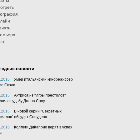
веты
отреть
иография
лайн
ачать
ремьера
ра
ледние новости
.2016
Умер итальянский кинорежиссер
ре Скола
.2016
Актриса из "Игры престолов"
снила судьбу Джона Сноу
.2016
В новой серии "Секретных
риалов" обсудят Сноудена
.2016
Коллеги ДиКаприо верят в успех
ра