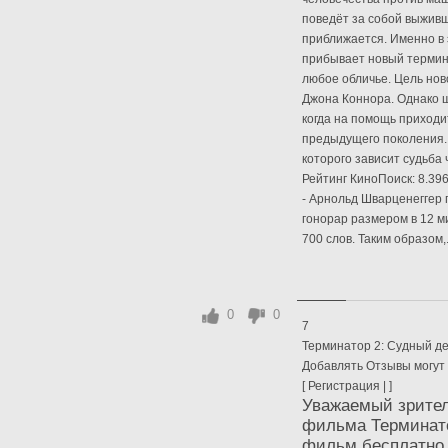
поведёт за собой выжив
приближается. Именно в 
прибывает новый термин
любое обличье. Цель нов
Джона Коннора. Однако 
когда на помощь приход
предыдущего поколения. 
которого зависит судьба 
Рейтинг КиноПоиск: 8.396
- Арнольд Шварценеггер 
гонорар размером в 12 м
700 слов. Таким образом,.
0
0
7
Терминатор 2: Судный де
Добавлять Отзывы могут
[ Регистрация | ]
Уважаемый зрител
фильма Терминато
фильм бесплатно 