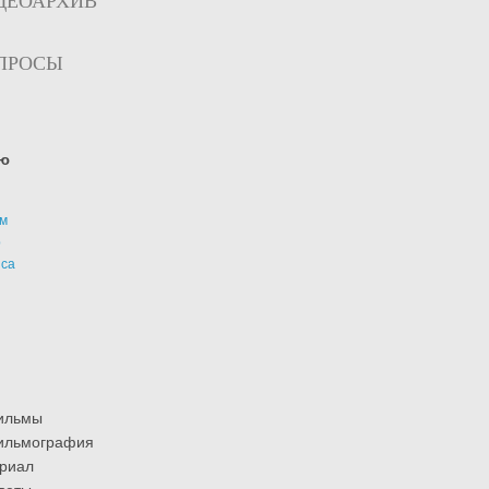
ДЕОАРХИВ
ПРОСЫ
ю
м
р
иса
ильмы
ильмография
риал