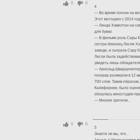
0
0
4
— Во время погони на мо
Этот мотоцикл с 2014 год
— Линда Хэмилтон на са
для бумаг.
— В фильме роль Сары К
сестра-близнец Лесли Х
заводе, и сыграла Сару 
Лесли была задействован
увидеть лишь обладател
— Арнольд Шварценеггер
гонорар размером в 12 м
700 слов. Таким образом
Калифорнии, было оценено
обошлась киностудии при
— Многие зрители...
0
0
5
Знаете ли вы, что...