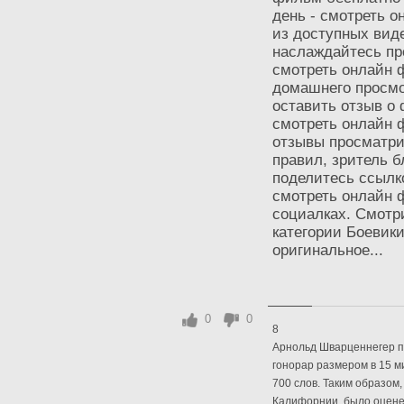
день - смотреть 
из доступных виде
наслаждайтесь пр
смотреть онлайн 
домашнего просмо
оставить отзыв о
смотреть онлайн 
отзывы просматри
правил, зритель б
поделитесь ссылк
смотреть онлайн 
социалках. Смотр
категории Боевики
оригинальное...
0
0
8
Арнольд Шварценнегер п
гонорар размером в 15 м
700 слов. Таким образом
Калифорнии, было оценен