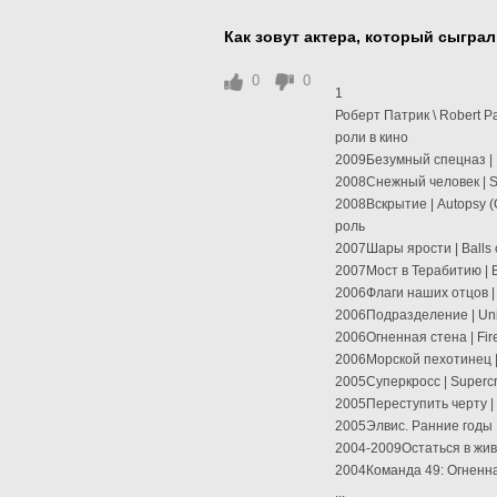
Как зовут актера, который сыгра
0
0
1
Роберт Патрик \ Robert Pa
роли в кино
2009Безумный спецназ | M
2008Снежный человек | St
2008Вскрытие | Autopsy (С
роль
2007Шары ярости | Balls 
2007Мост в Терабитию | Br
2006Флаги наших отцов | 
2006Подразделение | Unit
2006Огненная стена | Fir
2006Морской пехотинец | 
2005Суперкросс | Supercr
2005Переступить черту | 
2005Элвис. Ранние годы |
2004-2009Остаться в живы
2004Команда 49: Огненна
...