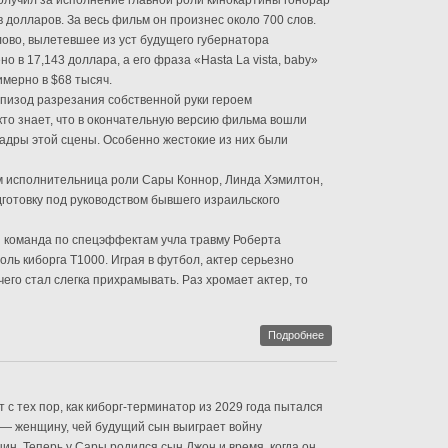
лучил за исполнение главной роли кинокартины гонорар
 долларов. За весь фильм он произнес около 700 слов.
лово, вылетевшее из уст будущего губернатора
 в 17,143 доллара, а его фраза «Hasta La vista, baby»
мерно в $68 тысяч.
пизод разрезания собственной руки героем
кто знает, что в окончательную версию фильма вошли
кадры этой сцены. Особенно жестокие из них были
м исполнительница роли Сары Коннор, Линда Хэмилтон,
готовку под руководством бывшего израильского
й команда по спецэффектам учла травму Роберта
оль киборга T1000. Играя в футбол, актер серьезно
чего стал слегка прихрамывать. Раз хромает актер, то
Подробнее
 с тех пор, как киборг-терминатор из 2029 года пытался
 — женщину, чей будущий сын выиграет войну
ин. Теперь у Сары родился сын Джон и время, когда он