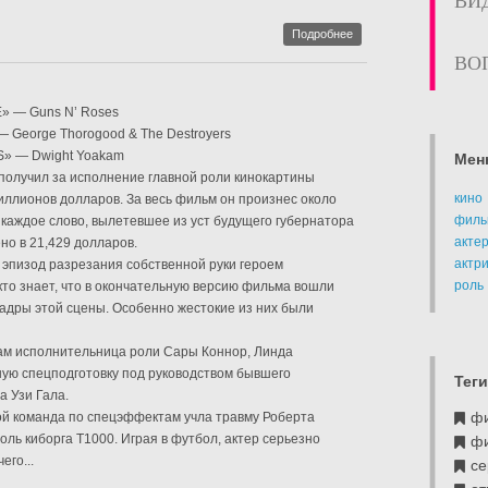
ВИ
Подробнее
ВО
» — Guns N’ Roses
 George Thorogood & The Destroyers
S» — Dwight Yoakam
Мен
получил за исполнение главной роли кинокартины
кино
иллионов долларов. За весь фильм он произнес около
филь
, каждое слово, вылетевшее из уст будущего губернатора
акте
о в 21,429 долларов.
актр
 эпизод разрезания собственной руки героем
роль
кто знает, что в окончательную версию фильма вошли
кадры этой сцены. Особенно жестокие из них были
кам исполнительница роли Сары Коннор, Линда
ную спецподготовку под руководством бывшего
Теги
а Узи Гала.
ф
ой команда по спецэффектам учла травму Роберта
оль киборга T1000. Играя в футбол, актер серьезно
ф
его...
се