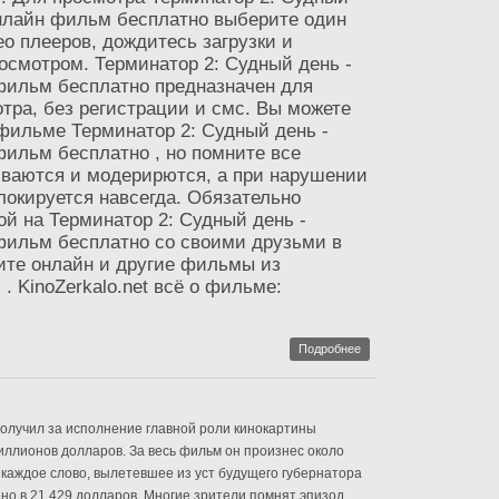
онлайн фильм бесплатно выберите один
о плееров, дождитесь загрузки и
осмотром. Терминатор 2: Судный день -
фильм бесплатно предназначен для
тра, без регистрации и смс. Вы можете
 фильме Терминатор 2: Судный день -
фильм бесплатно , но помните все
ваются и модерирются, а при нарушении
локируется навсегда. Обязательно
ой на Терминатор 2: Судный день -
фильм бесплатно со своими друзьми в
ите онлайн и другие фильмы из
 . KinoZerkalo.net всё о фильме:
Подробнее
олучил за исполнение главной роли кинокартины
иллионов долларов. За весь фильм он произнес около
, каждое слово, вылетевшее из уст будущего губернатора
о в 21,429 долларов. Многие зрители помнят эпизод