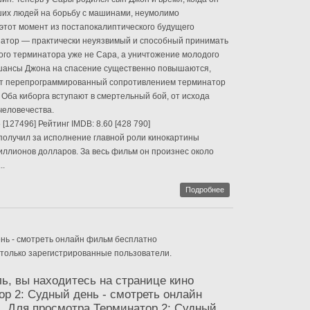
ших людей на борьбу с машинами, неумолимо
этот момент из постапокалиптического будущего
атор — практически неуязвимый и способный принимать
ого терминатора уже не Сара, а уничтожение молодого
шансы Джона на спасение существенно повышаются,
ит перепрограммированный сопротивлением терминатор
Оба киборга вступают в смертельный бой, от исхода
человечества.
 [127496] Рейтинг IMDB: 8.60 [428 790]
получил за исполнение главной роли кинокартины
иллионов долларов. За весь фильм он произнес около
..
Подробнее
нь - смотреть онлайн фильм бесплатно
 только зарегистрированные пользователи.
ь, вы находитесь на странице кино
р 2: Судный день - смотреть онлайн
. Для просмотра Терминатор 2: Судный