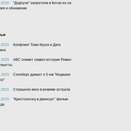
.2016
"Дэдпула" запретили в Китае из-за
лия и обнаженки
тьи
.2015
Конфликт Тома Круза и Дага
ана
.2015
АВС снимет сиквел истории Ромео
ульетты
.2015
Спилберг думает о 5-ом "Индиане
се"
.2015
Страшное кино в режиме астрала
.2015
"Крестоносец в джинсах": фильм-
нда