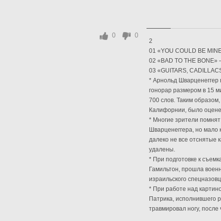
0
0
2
01 «YOU COULD BE MINE
02 «BAD TO THE BONE» —
03 «GUITARS, CADILLAC
* Арнольд Шварценеггер 
гонорар размером в 15 м
700 слов. Таким образом
Калифорнии, было оценен
* Многие зрители помнят
Шварценеггера, но мало 
далеко не все отснятые 
удалены.
* При подготовке к съем
Гамильтон, прошла воен
израильского спецназовц
* При работе над картин
Патрика, исполнившего р
травмировал ногу, после ч