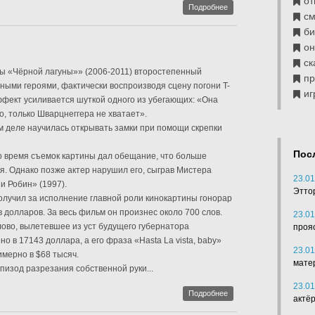
от
Подробнее
см
б
он
ск
ы «Чёрной лагуны»» (2006-2011) второстепенный
п
вными героями, фактически воспроизводя сцену погони T-
иг
фект усиливается шуткой одного из убегающих: «Она
о, только Шварцнеггера не хватает».
 деле научилась открывать замки при помощи скрепки
Пос
о время съемок картины дал обещание, что больше
ея. Однако позже актер нарушил его, сыграв Мистера
23.01
и Робин» (1997).
Этто
лучил за исполнение главной роли кинокартины гонорар
 долларов. За весь фильм он произнес около 700 слов.
23.01
лово, вылетевшее из уст будущего губернатора
проя
 в 17143 доллара, а его фраза «Hasta La vista, baby»
23.01
мерно в $68 тысяч.
мате
пизод разрезания собственной руки...
23.01
Подробнее
актё