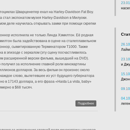
23.01
наси
тоциклах Шварценеггер ехал на Harley-Davidson Fat Boy.
а стал экспонатом музея Harley-Davidson в Милуоки.
мом деле научилась открывать замки при помощи скрепки
Ста
оннор исполнила не только Линда Хэмилтон. Её родная
эмилтон была задействована в сцене на сталеплавильном
26.10
Коннор, сымитированную Терминатором Т1000. Также
Лайм
а в эпизоде с зеркалом (эту сцену посчастливилось
ям расширенной версии фильма, вышедшей на DVD).
23.10
 получил за исполнение главной роли кинокартины
и Дж
иллионов долларов. За весь фильм он произнес около
15.10
, каждое слово, вылетевшее из уст будущего губернатора
Джон
 в 17143 доллара, а его фраза «Hasta La vista, baby»
мерно в $68 тысяч.
09.10
04.10
Подробнее
леге