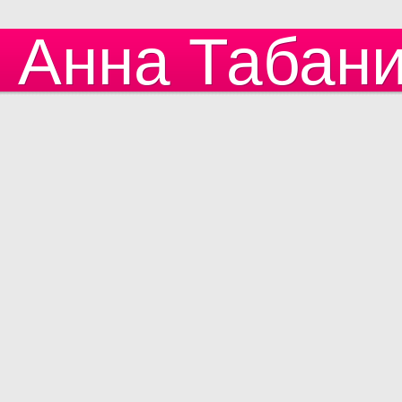
Анна Табан