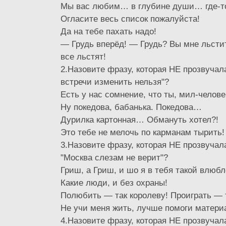
Мы вас любим… в глубине души… где-т
Огласите весь список пожалуйста!
Да на тебе пахать надо!
— Грудь вперёд! — Грудь? Вы мне льсти
все льстят!
2.Назовите фразу, которая НЕ прозвуча
встречи изменить нельзя"?
Есть у нас сомнение, что ты, мил-человек
Ну покедова, бабанька. Покедова…
Дурилка картонная… Обмануть хотел?!
Это тебе не мелочь по карманам тырить!
3.Назовите фразу, которая НЕ прозвуча
"Москва слезам не верит"?
Гриш, а Гриш, и шо я в тебя такой влюб
Какие люди, и без охраны!
Полюбить — так королеву! Проиграть — 
Не учи меня жить, лучше помоги матери
4.Назовите фразу, которая НЕ прозвуча