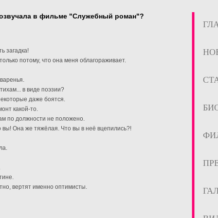
розвучала в фильме "Служебный роман"?
ГЛ
ь загадка!
НО
 только потому, что она меня облагораживает.
СТ
варенья.
тихам... в виде поэзии?
Некоторые даже боятся.
БИ
монт какой-то.
Вам по должности не положено.
 вы! Она же тяжёлая. Что вы в неё вцепились?!
ФИ
ла.
ПР
.
тине.
стно, вертят именно оптимисты.
ГА