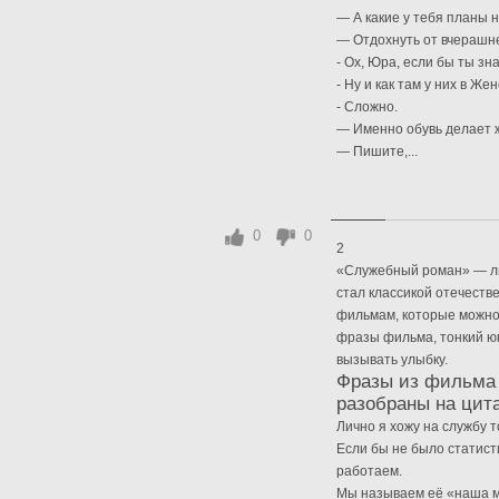
— А какие у тебя планы 
— Отдохнуть от вчерашне
- Ох, Юра, если бы ты зна
- Ну и как там у них в Же
- Сложно.
— Именно обувь делает
— Пишите,...
0
0
2
«Служебный роман» — ли
стал классикой отечеств
фильмам, которые можно
фразы фильма, тонкий юм
вызывать улыбку.
Фразы из фильма
разобраны на цит
Лично я хожу на службу т
Если бы не было статист
работаем.
Мы называем её «наша мы