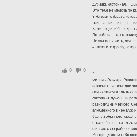
Дурилка картонная… Обм
Это тебе не мелочь по к
3.Назовите фразу, котор
Гриш, а Гриш, и шо я в т
Какие люди, и без охраны
Полюбить — так королеву
Не учи меня жить, лучше
4.Назовите фразу, котора
0
0
4
Фильмы Эльдара Рязанов
искрометные комедии за
самых замечательных фи
считаю «Служебный рома
равнодушным никого. Сер
влюбленного в нее мужчи
будней обычного, средне
стране было настолько м
фильме свое рабочее мест
Мы предлагаем тебе еще 