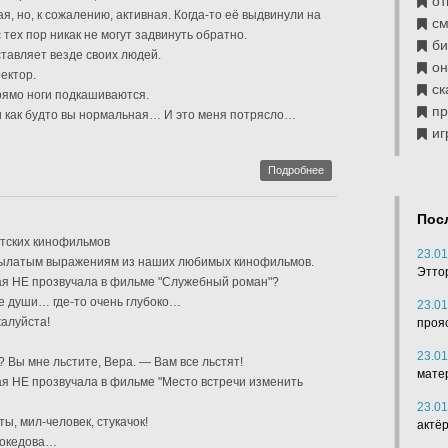
от
, но, к сожалению, активная. Когда-то её выдвинули на
см
тех пор никак не могут задвинуть обратно.
б
тавляет везде своих людей.
он
ектор.
ск
прямо ноги подкашиваются.
п
и как будто вы нормальная… И это меня потрясло…
иг
Подробнее
Пос
тских кинофильмов
23.01
рылатым выражениям из наших любимых кинофильмов.
Этто
ая НЕ прозвучала в фильме "Служебный роман"?
е души… где-то очень глубоко…
23.01
жалуйста!
проя
23.01
 Вы мне льстите, Вера. — Вам все льстят!
мате
ая НЕ прозвучала в фильме "Место встречи изменить
23.01
ты, мил-человек, стукачок!
актё
Покедова…