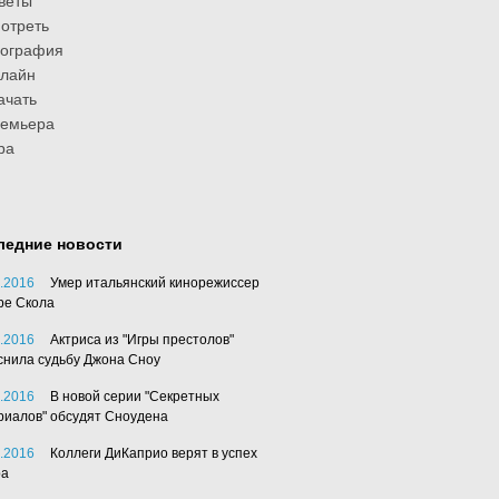
веты
отреть
иография
лайн
ачать
ремьера
ра
ледние новости
.2016
Умер итальянский кинорежиссер
ре Скола
.2016
Актриса из "Игры престолов"
снила судьбу Джона Сноу
.2016
В новой серии "Секретных
риалов" обсудят Сноудена
.2016
Коллеги ДиКаприо верят в успех
ра