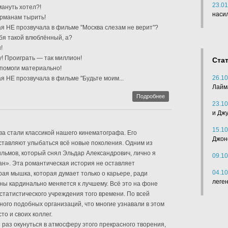
23.01
ануть хотел?!
наси
арманам тырить!
ая НЕ прозвучала в фильме "Москва слезам не верит"?
ебя такой влюблённый, а?
!
! Проиграть — так миллион!
Ста
 помоги материально!
26.10
я НЕ прозвучала в фильме "Будьте моим...
Лайм
Подробнее
23.10
и Дж
15.10
а стали классикой нашего кинематографа. Его
Джон
ставляют улыбаться всё новые поколения. Одним из
льмов, который снял Эльдар Александрович, лично я
09.10
н». Эта романтическая история не оставляет
04.10
ая мышка, которая думает только о карьере, ради
леге
ны кардинально меняется к лучшему. Всё это на фоне
статистического учреждения того времени. По всей
ного подобных организаций, что многие узнавали в этом
о и своих коллег.
раз окунуться в атмосферу этого прекрасного творения,