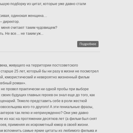
льшую подборку из цитат, которые уже давно стали
сивая, одинокая женщина…
— директор.
се меня считают таким чудовищем?
. Не все… не таким уж...
Подробнее
века, живущего на территории постсоветского
 старше 25 лет, который бы ни разу в жизни не посмотрел
ый, юмористический и невероятно жизненный фильм
жебный роман».
 не провел практически ни одной пробы при выборе
х своих будущих главных героев он знал еще до того, как
ценарий. Тяжело представить себе в роли жесткой
овосельцева кого-то другого! А эти гениальные фразы,
 актеров так легко и непринужденно? Они уже давно
ие из нас на протяжении десятков лет (а фильм был снят
ероев, применяя их искрометный юмор в своей жизни.
ам вспомнить самые яркие цитаты из любимого фильма и