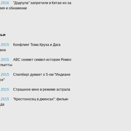
.2016
"Дэдпула" запретили в Китае из-за
лия и обнаженки
тьи
.2015
Конфликт Тома Круза и Дага
ана
.2015
АВС снимет сиквел истории Ромео
ульетты
.2015
Спилберг думает о 5-ом "Индиане
се"
.2015
Страшное кино в режиме астрала
.2015
"Крестоносец в джинсах": фильм-
нда