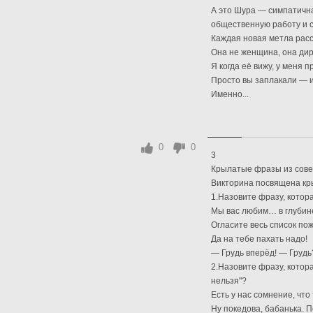
А это Шура — симпатичная
общественную работу и с 
Каждая новая метла расс
Она не женщина, она дир
Я когда её вижу, у меня 
Просто вы заплакали — 
Именно...
0
0
3
Крылатые фразы из сове
Викторина посвящена к
1.Назовите фразу, котор
Мы вас любим… в глубин
Огласите весь список по
Да на тебе пахать надо!
— Грудь вперёд! — Грудь?
2.Назовите фразу, котор
нельзя"?
Есть у нас сомнение, что 
Ну покедова, бабанька. 