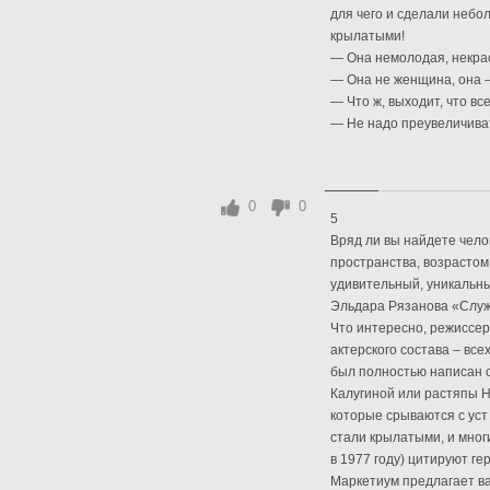
для чего и сделали небо
крылатыми!
— Она немолодая, некра
— Она не женщина, она 
— Что ж, выходит, что в
— Не надо преувеличивать
0
0
5
Вряд ли вы найдете чело
пространства, возрастом
удивительный, уникальн
Эльдара Рязанова «Слу
Что интересно, режиссер
актерского состава – все
был полностью написан с
Калугиной или растяпы Н
которые срываются с уст
стали крылатыми, и мног
в 1977 году) цитируют г
Маркетиум предлагает в