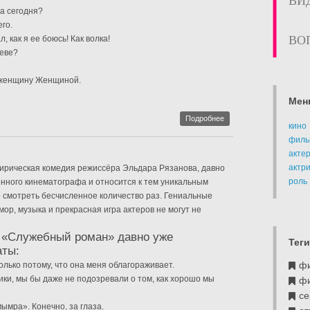
ВИ
на сегодня?
го.
ВО
л, как я ее боюсь! Как волка!
неве?
 женщину Женщиной.
Мен
Подробнее
кино
филь
акте
актр
рическая комедия режиссёра Эльдара Рязанова, давно
роль
енного кинематографа и относится к тем уникальным
 смотреть бесчисленное количество раз. Гениальные
ор, музыка и прекрасная игра актеров не могут не
 «Служебный роман» давно уже
Теги
аты:
ф
олько потому, что она меня облагораживает.
ики, мы бы даже не подозревали о том, как хорошо мы
ф
се
мра». Конечно, за глаза.