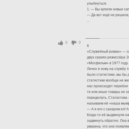
улыбнуться.
1. — Вы купили новые са
— Да вот ещё не решила
...
0
0
6
«Служебный роман» — со
двух сериях режиссёра Э
«Мосфильм» в 1977 году.
Лично я хожу на службу т
было статистики, мы бы 
статистики вообще не жи
нас происходят перебои 
те или иные товары не з
переделать. Статистика 
называем её «наша мымра
— А я его с сахаром ел! 
Когда-то её выдвинули на
задвинуть обратно. Она в
уверена, что они появляю