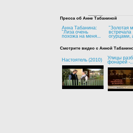
Пресса об Анне Табаниной
Анна Табанина:
"Золотая м
"Лиза очень
встречала
похожа на меня...
огурцами, а
Смотрите видео с Анной Табанин
Улицы раз
Настоятель (2010)
фонарей -..