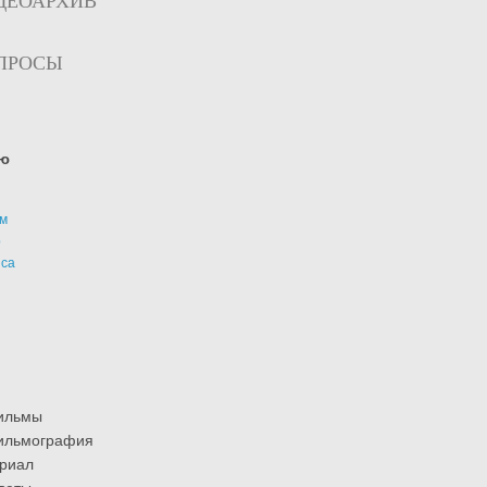
ДЕОАРХИВ
ПРОСЫ
ю
м
р
иса
ильмы
ильмография
риал