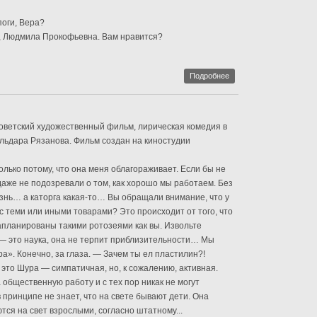
поги, Вера?
, Людмила Прокофьевна. Вам нравится?
Подробнее
ветский художественный фильм, лирическая комедия в
льдара Рязанова. Фильм создан на киностудии
олько потому, что она меня облагораживает. Если бы не
даже не подозревали о том, как хорошо мы работаем. Без
знь… а каторга какая-то… Вы обращали внимание, что у
с теми или иными товарами? Это происходит от того, что
апланированы такими ротозеями как вы. Извольте
— это наука, она не терпит приблизительности… Мы
». Конечно, за глаза. — Зачем ты ел пластилин?!
А это Шура — симпатичная, но, к сожалению, активная.
 общественную работу и с тех пор никак не могут
 принципе не знает, что на свете бывают дети. Она
тся на свет взрослыми, согласно штатному...