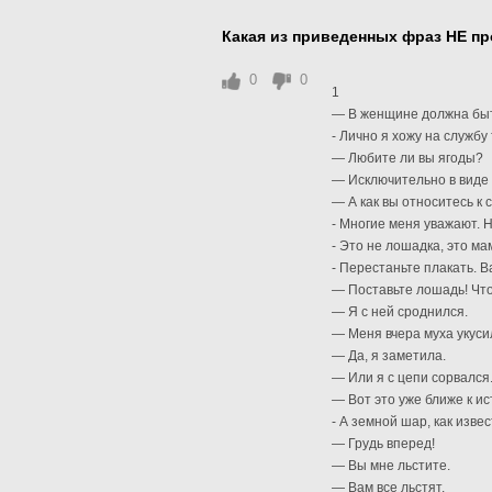
Какая из приведенных фраз НЕ п
0
0
1
— В женщине должна быт
- Лично я хожу на службу
— Любите ли вы ягоды?
— Исключительно в виде 
— А как вы относитесь к с
- Многие меня уважают. 
- Это не лошадка, это ма
- Перестаньте плакать. 
— Поставьте лошадь! Что
— Я с ней сроднился.
— Меня вчера муха укуси
— Да, я заметила.
— Или я с цепи сорвался
— Вот это уже ближе к ис
- А земной шар, как изве
— Грудь вперед!
— Вы мне льстите.
— Вам все льстят.