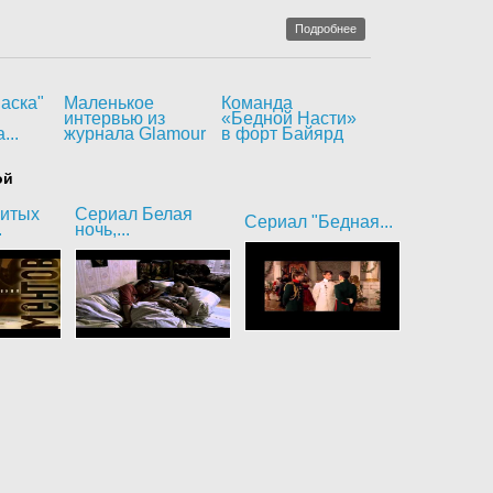
Подробнее
аска"
Маленькое
Команда
интервью из
«Бедной Насти»
...
журнала Glamour
в форт Байярд
ой
битых
Сериал Белая
Сериал "Бедная...
.
ночь,...