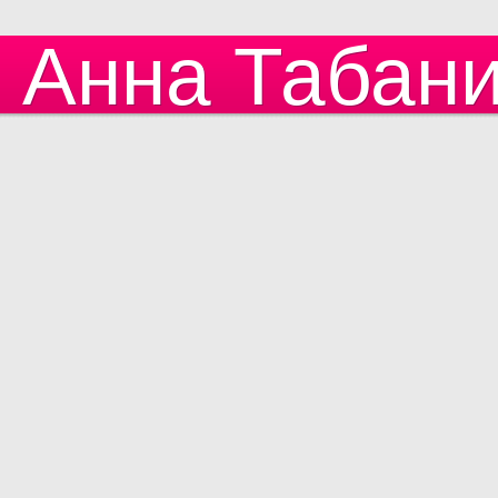
Анна Табан