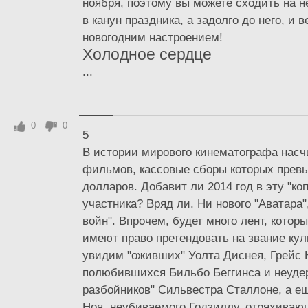
ноября, поэтому вы можете сходить на н
в канун праздника, а задолго до него, и 
новогодним настроением!
Холодное сердце
...
0
0
5
В истории мирового кинематографа насч
фильмов, кассовые сборы которых прев
долларов. Добавит ли 2014 год в эту "ко
участника? Вряд ли. Ни нового "Аватара"
войн". Впрочем, будет много лент, котор
имеют право претендовать на звание ку
увидим "оживших" Уолта Диснея, Грейс 
полюбившихся Бильбо Беггинса и неуде
разбойников" Сильвестра Сталлоне, а е
Ноя, неубиваемого Годзиллу, отряхиваю