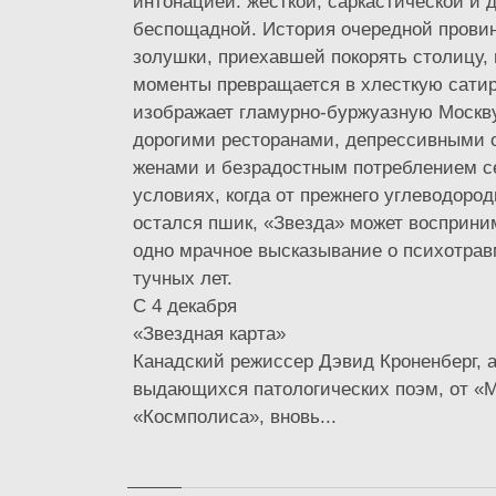
интонацией: жесткой, саркастической и
беспощадной. История очередной прови
золушки, приехавшей покорять столицу, 
моменты превращается в хлесткую сатир
изображает гламурно-буржуазную Москв
дорогими ресторанами, депрессивными 
женами и безрадостным потреблением с
условиях, когда от прежнего углеводоро
остался пшик, «Звезда» может восприни
одно мрачное высказывание о психотрав
тучных лет.
С 4 декабря
«Звездная карта»
Канадский режиссер Дэвид Кроненберг, а
выдающихся патологических поэм, от «М
«Космполиса», вновь...