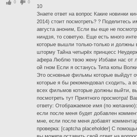
0
0
10
Знаете ответ на вопрос Какие новинки кин
2014) стоит посмотреть? ? Поделитесь им
августа аноним, Если вы еще не посмот
ниндзя, то советую. Еще есть много инт
которые вышли только-только и должны 
шторму Тайна четырёх принцесс Неуде
афера Люблю твою жену Избави нас от лук
ой гном Если я останусь Типа копы Волк
Это основные фильмы которые выйдут оч
которые я бы рекомендовал сходить, а в
всех фильмов которые должны выйти, в
посмотреть тут Приятного просмотра! В
ответу: Отображаемое имя (по желанию)
если после меня будет добавлен комме
мне, если после меня добавят коммента
проверка: [captcha placeholder] С помо
вы можете оставить свой ответ на вопро