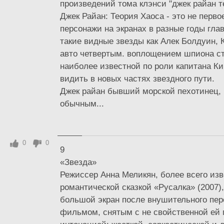
произведений тома клэнси "джек райан т
Джек Райан: Теория Хаоса - это не перво
персонажи на экранах в разные годы гла
такие видные звезды как Алек Болдуин, 
авто четвертым. воплощением шпиона ст
наиболее известной по роли капитана Ки
видить в новых частях звездного пути.
Джек райан бывший морской пехотинец,
обычным...
0
0
9
«Звезда»
Режиссер Анна Меликян, более всего изв
романтической сказкой «Русалка» (2007)
большой экран после внушительного пер
фильмом, снятым с не свойственной ей