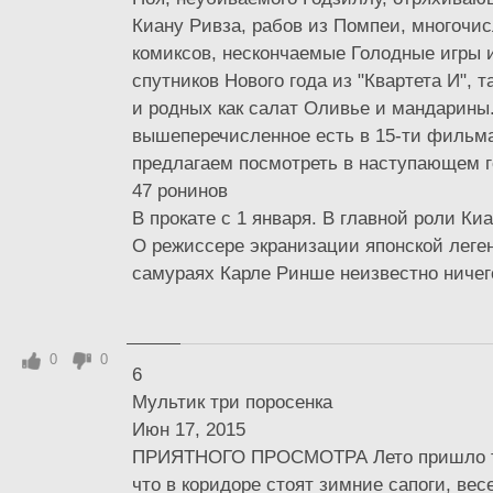
Киану Ривза, рабов из Помпеи, многочи
комиксов, нескончаемые Голодные игры 
спутников Нового года из "Квартета И", 
и родных как салат Оливье и мандарины
вышеперечисленное есть в 15-ти фильма
предлагаем посмотреть в наступающем г
47 ронинов
В прокате с 1 января. В главной роли Ки
О режиссере экранизации японской леге
самураях Карле Ринше неизвестно ничего
0
0
6
Мультик три поросенка
Июн 17, 2015
ПРИЯТНОГО ПРОСМОТРА Лето пришло та
что в коридоре стоят зимние сапоги, вес