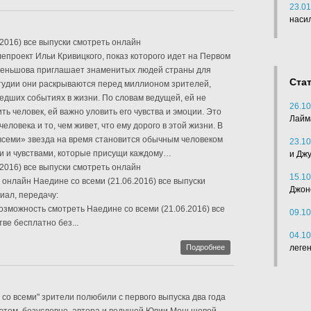
23.01
наси
.2016) все выпуски смотреть онлайн
лепроект Ильи Кривицкого, показ которого идет на Первом
еньшова приглашает знаменитых людей страны для
Ста
студии они раскрываются перед миллионом зрителей,
дших событиях в жизни. По словам ведущей, ей не
26.10
ить человек, ей важно уловить его чувства и эмоции. Это
Лайм
еловека и то, чем живет, что ему дорого в этой жизни. В
всеми» звезда на время становится обычным человеком
23.10
и и чувствами, которые присущи каждому…
и Дж
.2016) все выпуски смотреть онлайн
15.10
 онлайн Наедине со всеми (21.06.2016) все выпуски
Джон
иал, передачу:
возможность смотреть Наедине со всеми (21.06.2016) все
09.10
ве бесплатно без...
04.10
Подробнее
леге
со всеми" зрители полюбили с первого выпуска два года