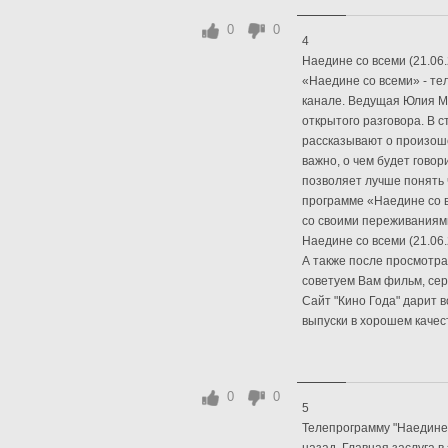
0
0
4
Наедине со всеми (21.06
«Наедине со всеми» - те
канале. Ведущая Юлия М
открытого разговора. В 
рассказывают о произоше
важно, о чем будет говор
позволяет лучше понять ч
программе «Наедине со 
со своими переживаниям
Наедине со всеми (21.06
А также после просмотра
советуем Вам фильм, сер
Сайт "Кино Года" дарит 
выпуски в хорошем качест
0
0
5
Телепрограмму "Наедине 