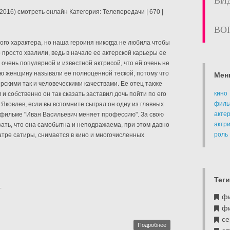
ВИ
2016) смотреть онлайн Категория: Телепередачи | 670 |
ВО
го характера, но наша героиня никогда не любила чтобы
 просто хвалили, ведь в начале ее актерской карьеры ее
 очень популярной и известной актрисой, что ей очень не
ю женщину называли ее полноценной теской, потому что
Мен
рскими так и человеческими качествами. Ее отец также
кино
и собственно он так сказать заставил дочь пойти по его
филь
 Яковлев, если вы вспомните сыграл он одну из главных
акте
 фильме "Иван Васильевич меняет профессию". За свою
актр
зать, что она самобытна и неподражаема, при этом давно
роль
атре сатиры, снимается в кино и многочисленных
Теги
.
ф
ф
се
Подробнее