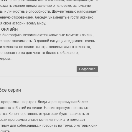
создать единое представление о человеке, использую
ды и личностные способности. Шоу-интервью напоминает
енную откровением, беседу. Знаменитые гости активно
я свои истории всему миру.
 онлайн
ая биографию: вспоминаются ключевые моменты жизни,
еющие значимость. В данной ситуации видимость очень
и человека не является отражением самого человека,
 опорная точка для чего-то более глобального,
иром...
Подробнее
Все серии
о программа - портрет. Люди через призму наиболее
важных событий их жизни. Нас интересует не столько
тва. Конечно, степень открытости будет зависеть от
гости программы знают меня лично, и это помогает
тным для собеседника и говорить на темы, о которых они
лчать.