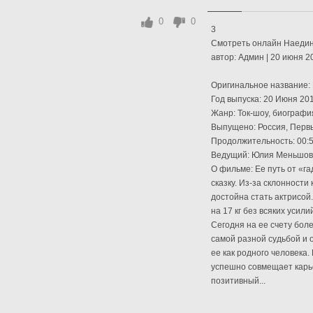
0
0
3
Смотреть онлайн Наедине
автор: Админ | 20 июня 2
Оригинальное название: 
Год выпуска: 20 Июня 20
Жанр: Ток-шоу, биографи
Выпущено: Россия, Перв
Продолжительность: 00:5
Ведущий: Юлия Меньшо
О фильме: Ее путь от «г
сказку. Из-за склонности
достойна стать актрисой.
на 17 кг без всяких усил
Сегодня на ее счету бол
самой разной судьбой и 
ее как родного человека. 
успешно совмещает карье
позитивный...