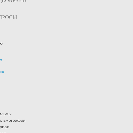
ДЕОАРХИВ
ПРОСЫ
ю
м
р
иса
ильмы
ильмография
риал