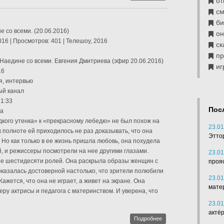
от
см
б
 со всеми. (20.06.2016)
он
016 | Просмотров: 401 | Телешоу, 2016
ск
п
Наедине со всеми. Евгения Дмитриева (эфир 20.06.2016)
иг
16
я, интервью
ый канал
1:33
Пос
ва
адкого утенка» к «прекрасному лебедю» не был похож на
23.01
 к полноте ей приходилось не раз доказывать, что она
Этто
 Но как только в ее жизнь пришла любовь, она похудела
ий, и режиссеры посмотрели на нее другими глазами.
23.01
ее шестидесяти ролей. Она раскрыла образы женщин с
проя
оказалась достоверной настолько, что зрители полюбили
23.01
Кажется, что она не играет, а живет на экране. Она
мате
ру актрисы и педагога с материнством. И уверена, что
23.01
актё
Подробнее