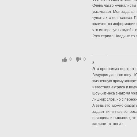
Очень часто журналисты 
ускользает. Моя задача п
чувствах, а не в словах.
количество информации о
что интересует людей в 
Prev сериал Наедине со в
0
0
8
Эта программа-портрет с
Ведущая данного шоу - 
жизненную драму конкрет
известная актриса и вед
шоу-бизнеса знакома уже
лишних слов, но с переж
А ведь это, можно сказа
задает типичные вопросы
принципа и выясняет, что
заглянет в гости к...