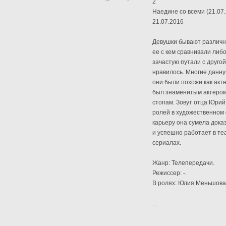
2
Наедине со всеми (21.07.
21.07.2016
Девушки бывают различно
ее с кем сравнивали либо
зачастую путали с другой
нравилось. Многие данну
они были похожи как акте
был знаменитым актером 
стопам. Зовут отца Юрий
ролей в художественном
карьеру она сумела дока
и успешно работает в те
сериалах.
Жанр: Телепередачи.
Режиссер: -.
В ролях: Юлия Меньшова
...