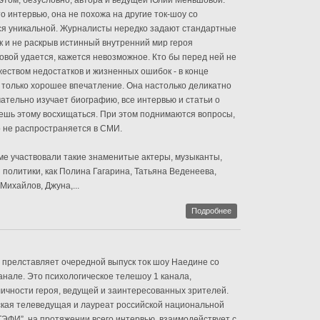
в этом, безусловно, автора и ведущей Юлии Меньшовой.
о интервью, она не похожа на другие ток-шоу со
ся уникальной. Журналисты нередко задают стандартные
к и не раскрыв истинный внутренний мир героя
вой удается, кажется невозможное. Кто бы перед ней не
жеством недостатков и жизненных ошибок - в конце
 только хорошее впечатление. Она настолько деликатно
мательно изучает биографию, все интервью и статьи о
аешь этому восхищаться. При этом поднимаются вопросы,
 не распространяется в СМИ.
ме участвовали такие знаменитые актеры, музыканты,
политики, как Полина Гагарина, Татьяна Веденеева,
Михайлов, Джуна,...
Подробнее
прелставляет очередной выпуск ток шоу Наедине со
канале. Это психологическое телешоу 1 канала,
ичности героя, ведущей и заинтересованных зрителей.
кая телеведущая и лауреат российской национальной
ЭФИ”, на протяжении всего интервью, взаимодействует с