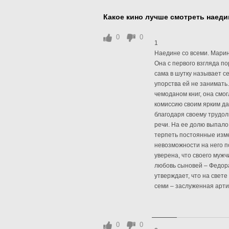
Какое кино лучше смотреть наеди
0
0
1
Наедине со всеми. Марин
Она с первого взгляда п
сама в шутку называет с
упорства ей не занимать
чемоданом книг, она смо
комиссию своим ярким да
благодаря своему трудо
речи. На ее долю выпало
терпеть постоянные изме
невозможности на него п
уверена, что своего мужч
любовь сыновей – Федора
утверждает, что на свете
семи – заслуженная арти
0
0