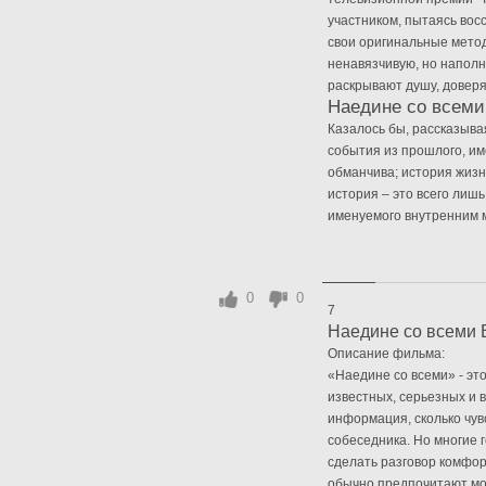
участником, пытаясь вос
свои оригинальные мето
ненавязчивую, но наполн
раскрывают душу, доверя
Наедине со всеми
Казалось бы, рассказыв
события из прошлого, им
обманчива; история жизн
история – это всего лишь
именуемого внутренним м
0
0
7
Наедине со всеми 
Описание фильма:
«Наедине со всеми» - эт
известных, серьезных и 
информация, сколько чувс
собеседника. Но многие 
сделать разговор комфор
обычно предпочитают мо