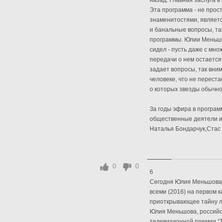
назад. Главная заслуга 
Эта программа - не прост
знаменитостями, являет
и банальные вопросы, та
программы. Юлии Меньшо
сидел - пусть даже с мно
передачи о нем остается
задает вопросы, так вни
человеке, что не перест
о которых звезды обычно
За годы эфира в програм
общественные деятели и 
Наталья Бондарчук,Стас 
0
0
6
Сегодня Юлия Меньшова 
всеми (2016) на первом 
приоткрывающее тайну л
Юлия Меньшова, российс
телевизионной премии “Т