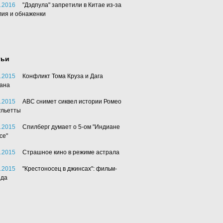
.2016
"Дэдпула" запретили в Китае из-за
лия и обнаженки
тьи
.2015
Конфликт Тома Круза и Дага
ана
.2015
АВС снимет сиквел истории Ромео
ульетты
.2015
Спилберг думает о 5-ом "Индиане
се"
.2015
Страшное кино в режиме астрала
.2015
"Крестоносец в джинсах": фильм-
нда