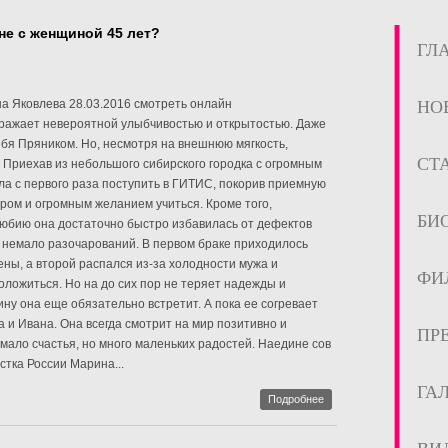
не с женщиной 45 лет?
ГЛ
а Яковлева 28.03.2016 смотреть онлайн
НО
оражает невероятной улыбчивостью и открытостью. Даже
ебя Пряником. Но, несмотря на внешнюю мягкость,
СТ
. Приехав из небольшого сибирского городка с огромным
гла с первого раза поступить в ГИТИС, покорив приемную
ром и огромным желанием учиться. Кроме того,
БИ
любию она достаточно быстро избавилась от дефектов
 немало разочарований. В первом браке приходилось
ны, а второй распался из-за холодности мужа и
ФИ
оложиться. Но на до сих пор не теряет надежды и
ину она еще обязательно встретит. А пока ее согревает
 и Ивана. Она всегда смотрит на мир позитивно и
ПР
 мало счастья, но много маленьких радостей. Наедине сов
стка России Марина...
ГА
Подробнее