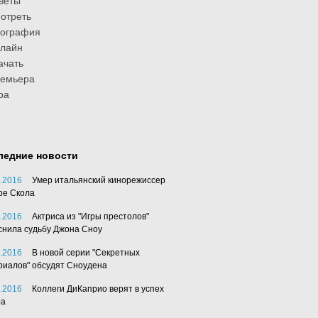
веты
отреть
иография
лайн
ачать
ремьера
ра
ледние новости
.2016
Умер итальянский кинорежиссер
ре Скола
.2016
Актриса из "Игры престолов"
снила судьбу Джона Сноу
.2016
В новой серии "Секретных
риалов" обсудят Сноудена
.2016
Коллеги ДиКаприо верят в успех
ра