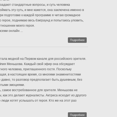
задают стандартные вопросы, и суть человека
оймать эту суть, и мне кажется, она заключена именно в
 При подготовке к каждой программе я читаю громадное
 герое, поднимаю весь бэкграунд и попытаюсь уловить,
отношении моего героя.
семи онлайн ...
Подробнее
тала модной на Первом канале для российского зрителя.
Юлия Меньшова. Каждый свой эфир она обсуждает
ного человека, приглашенного гостя. Поскольку
ущая, в настоящее время, со многими знаменитостями
 давно, то разговор предполагает быть душевным, без
итыми эмоциями.
ть, самое востребованное для зрителя. Меньшова не
, как это делают журналисты. Актриса исходит из другого
 люди хотят услышать от героя. Кто же на этот раз
Подробнее