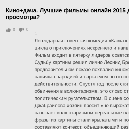
Кино+дача. Лучшие фильмы онлайн 2015 
просмотра?
0
0
1
Легендарная советская комедия «Кавказс
цикла о приключениях искреннего и наив
Фильм входит в пятерку лидеров советск
Судьбу картины решил лично Леонид Бре
предварительном показе похвалил кино
напичкан пародией и сарказмом по отно
действительности. Спустя год после сн
обвинения в волюнтаризме, это слово с
политическим ругательством. В сцене с
Джабраилова хозяин просит «не выражат
называет волюнтаризмом нереальные пл
фразы из картины стали крылатыми и по
составляют контекст, объединяющий раз