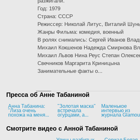
разжигали.
Год: 1979
Страна: СССР
Режиссер: Николай Литус, Виталий Шун
Жанры Фильма: комедия, военный
В ролях снимались: Сергей Иванов Вла
Михаил Кокшенов Надежда Смирнова Вл
Михаил Львов Нина Реус Степан Олексе
Свечников Маргарита Криницына
Занимательные факты о...
Пресса об Анне Табаниной
Анна Табанина:
"Золотая маска"
Маленькое
"Лиза очень
встречала
интервью из
похожа на меня...
огурцами, а...
журнала Glamou
Смотрите видео с Анной Табаниной
Улицы разбитых
Сериал Белая