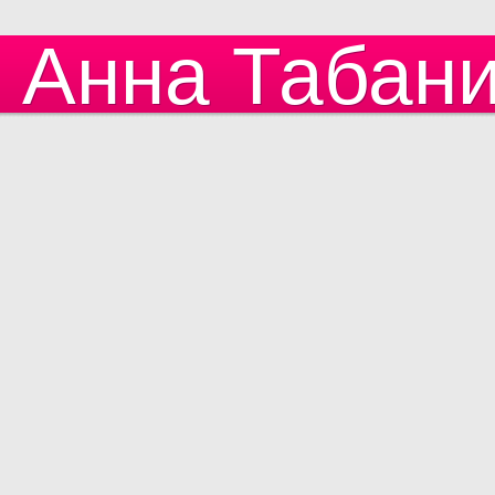
Анна Табан