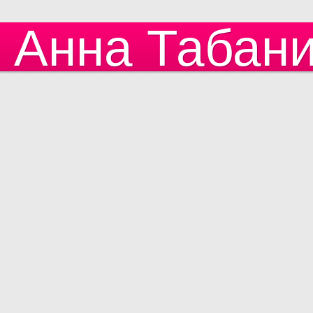
Анна Табан