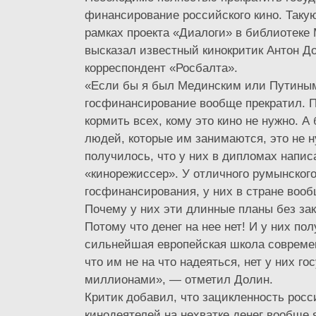
финансирование российского кино. Такую
рамках проекта «Диалоги» в библиотеке 
высказал известный кинокритик Антон До
корреспондент «Росбалта».
«Если бы я был Мединским или Путиным
госфинансирование вообще прекратил. П
кормить всех, кому это кино не нужно. 
людей, которые им занимаются, это не н
получилось, что у них в дипломах напис
«кинорежиссер». У отличного румынского 
госфинансирования, у них в стране вообщ
Почему у них эти длинные планы без за
Потому что денег на нее нет! И у них по
сильнейшая европейская школа современ
что им не на что надеяться, нет у них го
миллионами», — отметил Долин.
Критик добавил, что зацикленность росс
кинодеятелей на нехватке денег вообще