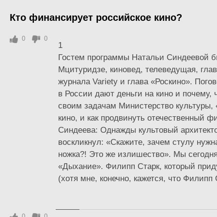
Кто финансирует российское кино?
0
0
1
Гостем программы Натальи Синдеевой б
Мцитуридзе, киновед, телеведущая, гла
журнала Variety и глава «Роскино». Пого
в России дают деньги на кино и почему,
своим задачам Министерство культуры, 
кино, и как продвинуть отечественный ф
Синдеева: Однажды культовый архитект
воскликнул: «Скажите, зачем стулу нужн
ножка?! Это же излишество». Мы сегодня
«Дыхание». Филипп Старк, который прид
(хотя мне, конечно, кажется, что Филипп С
0
0