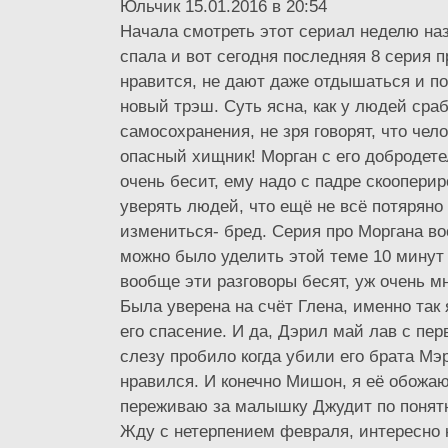
Юльчик 15.01.2016 в 20:54
Начала смотреть этот сериал неделю наз
спала и вот сегодня последняя 8 серия 
нравится, не дают даже отдышаться и по
новый трэш. Суть ясна, как у людей сра
самосохранения, не зря говорят, что чел
опасный хищник! Морган с его добродет
очень бесит, ему надо с падре скоопери
уверять людей, что ещё не всё потяряно 
измениться- бред. Серия про Моргана в
можно было уделить этой теме 10 минут 
вообще эти разговоры бесят, уж очень м
Была уверена на счёт Глена, именно так 
его спасение. И да, Дэрил май лав с перв
слезу пробило когда убили его брата Мэр
нравился. И конечно Мишон, я её обожа
переживаю за малышку Джудит по понят
Жду с нетерпением февраля, интересно к