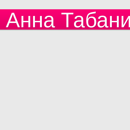
Анна Табан