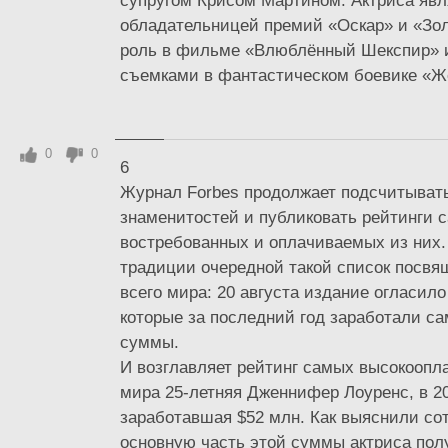
супругом Крисом Мартином. Актриса явл
обладательницей премий «Оскар» и «Зол
роль в фильме «Влюблённый Шекспир» и
съемками в фантастическом боевике «Же
0
0
6
Журнал Forbes продолжает подсчитыват
знаменитостей и публиковать рейтинги 
востребованных и оплачиваемых из них. 
традиции очередной такой список посвя
всего мира: 20 августа издание огласило
которые за последний год заработали с
суммы.
И возглавляет рейтинг самых высокоопл
мира 25-летняя Дженнифер Лоуренс, в 20
заработавшая $52 млн. Как выяснили сот
основную часть этой суммы актриса пол