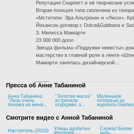
Репутация Скарлетт и её творческие усп
Вторая позиция топа сколочена из гонор
«Мстители: Эра Альтрона» и «Люси». Кро
Йохансон договор с Dolce&Gabbana и Sod
3. Мелисса Маккарти
23 000 000 долл
Звезда фильма «Подружки невесты» док
мастерство в главной роли в ленте «Шп
Маккарти занялась дизайнерской...
Пресса об Анне Табаниной
Анна Табанина:
"Золотая маска"
Маленькое
"Лиза очень
встречала
интервью из
похожа на меня...
огурцами, а...
журнала Glamou
Смотрите видео с Анной Табаниной
Улицы разбитых
Сериал Белая
Настоятель (2010)
фонарей -...
ночь,...