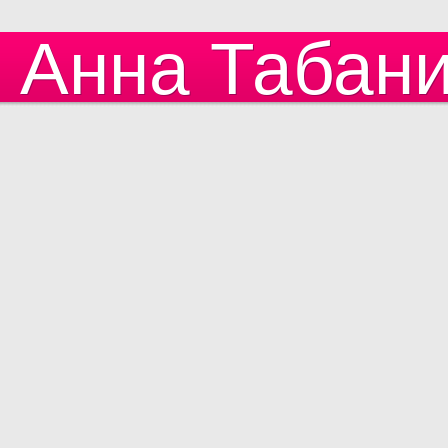
Анна Табан