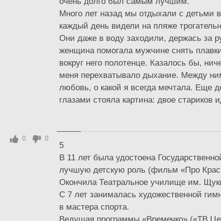
очень долго был самым лучшим.
Много лет назад мы отдыхали с детьми в
каждый день видели на пляже трогатель
Они даже в воду заходили, держась за р
женщина помогала мужчине снять плавки
вокруг него полотенце. Казалось бы, ниче
меня перехватывало дыхание. Между ни
любовь, о какой я всегда мечтала. Еще д
глазами стояла картина: двое стариков ид
0
0
5
В 11 лет была удостоена Государственн
лучшую детскую роль (фильм «Про Крас
Окончила Театральное училище им. Щук
С 7 лет занималась художественной гим
в мастера спорта.
Ведущая программы «Времечко» («ТВ Це