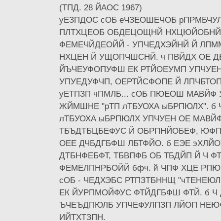
(ТПД. 28 ЙАОС 1967)
уЕЗПДОС сОБ еЧЗЕОШЕЧОБ рПРМБЧУ
ПЛТХЦЕОБ ОБДЕЦОЩНЙ НХЦЮЙОБНЙ.
ФЕМЕЧЙДЕОЙЙ - УПЧЕДХЭЙНЙ Й ЛПММ
НХЦЕН Й УЩОПЧШСНЙ. ч ПВЙДХ ОЕ Д
ЙЪЧЕУФОПУФШ ЕК РТЙОЕУМП УПЧУЕН
УПУЕДУФЧП, ОЕРТЙСФОПЕ Й ЛПЧБТОП
уЕТПЗП чПМЛБ... сОБ ПЮЕОШ МАВЙФ
ЖЙМШНЕ "рТП лТБУОХА ыБРПЮЛХ". б 
лТБУОХА ыБРПЮЛХ УПЧУЕН ОЕ МАВЙФ
ТБЪДТБЦБЕФУС Й ОБРПНЙОБЕФ, ЮФП
ОЕЕ ДЧБДГБФШ ЛБТФЙО. б ЕЭЕ эХЛЙ
ДТБНФЕБФТ, ТБВПФБ ОБ ТБДЙП Й Ч Ф
ФЕМЕЛПНРБОЙЙ бфч. й ЧПФ ХЦЕ РП
сОБ - ЧЕДХЭБС РТПЗТБННЩ "чТЕНЕЮЛ
ЕК ЙУРПМОЙФУС ФТЙДГБФШ ФТЙ. б Ч
ЪЧЕЪДПЮЛБ УПЧЕФУЛПЗП ЛЙОП НЕ
ИЙТХТЗПН.