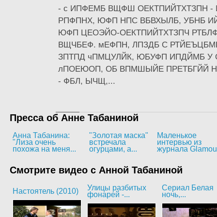
- с ИПФЕМБ ВЩФШ ОЕКТПИЙТХТЗПН -
РПФПНХ, ЮФП НПС ВБВХЫЛБ, УБНБ ИЙ
ЮФП ЦЕОЭЙО-ОЕКТПИЙТХТЗПЧ РТБЛ
ВЩЧБЕФ. мЕФПН, ЛПЗДБ С РТЙЕЪЦБМ
ЗПТПД чПМЦУЛЙК, ЮБУФП ИПДЙМБ У 
лПОЕЮОП, ОБ ВПМШЫЙЕ ПРЕТБГЙЙ Н
- ФБЛ, ЫЧЩ,...
Пресса об Анне Табаниной
Анна Табанина:
"Золотая маска"
Маленькое
"Лиза очень
встречала
интервью из
похожа на меня...
огурцами, а...
журнала Glamou
Смотрите видео с Анной Табаниной
Улицы разбитых
Сериал Белая
Настоятель (2010)
фонарей -...
ночь,...