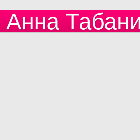
Анна Табан