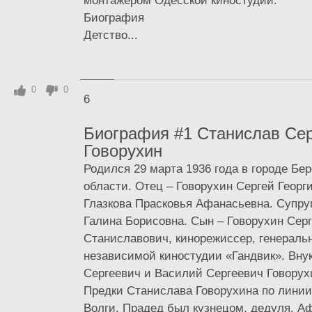
монтажёром Одесской киностудии.
Биография
Детство...
0
0
6
Биография #1 Станислав Се
Говорухин
Родился 29 марта 1936 года в городе Бе
области. Отец – Говорухин Сергей Георг
Глазкова Прасковья Афанасьевна. Супру
Галина Борисовна. Сын – Говорухин Сер
Станиславович, кинорежиссер, генерал
независимой киностудии «Гандвик». Вну
Сергеевич и Василий Сергеевич Говорух
Предки Станислава Говорухина по линии
Волги. Прадед был кузнецом, дедуля, А