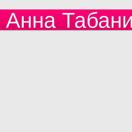
Анна Табан