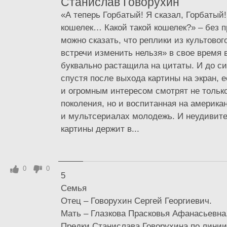
Станислав Говорухин
«А теперь Горбатый! Я сказал, Горбатый!
кошелек… Какой такой кошелек?» – без 
можно сказать, что реплики из культово
встречи изменить нельзя» в свое время 
буквально растащила на цитаты. И до си
спустя после выхода картины на экран, 
и огромным интересом смотрят не тольк
поколения, но и воспитанная на америка
и мультсериалах молодежь. И неудивите
картины держит в...
0
0
5
Семья
Отец – Говорухин Сергей Георгиевич.
Мать – Глазкова Прасковья Афанасьевна
Предки Станислава Говорухина по линии