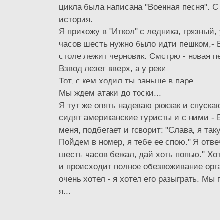
цикла была написана "Военная песня". С
история.
Я прихожу в "Иткол" с ледника, грязный,
часов шесть нужно было идти пешком,- В
столе лежит черновик. Смотрю - новая п
Взвод лезет вверх, а у реки
Тот, с кем ходил ты раньше в паре.
Мы ждем атаки до тоски...
Я тут же опять надеваю рюкзак и спускаю
сидят американские туристы и с ними - 
меня, подбегает и говорит: "Слава, я та
Пойдем в номер, я тебе ее спою." Я отвеч
шесть часов бежал, дай хоть попью." Хо
и происходит полное обезвоживание орга
очень хотел - я хотел его разыграть. Мы 
я...