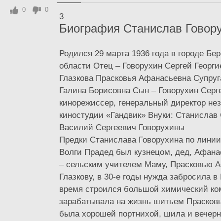
0
0
3
Биография Станислав Говор
Родился 29 марта 1936 года в городе Бе
области Отец – Говорухин Сергей Георги
Глазкова Прасковья Афанасьевна Супруг
Галина Борисовна Сын – Говорухин Серг
кинорежиссер, генеральный директор не
киностудии «Гандвик» Внуки: Станислав
Василий Сергеевич Говорухины
Предки Станислава Говорухина по линии
Волги Прадед был кузнецом, дед, Афан
– сельским учителем Маму, Прасковью 
Глазкову, в 30-е годы нужда забросила в 
время строился большой химический ко
зарабатывала на жизнь шитьем Прасков
была хорошей портнихой, шила и вечерн