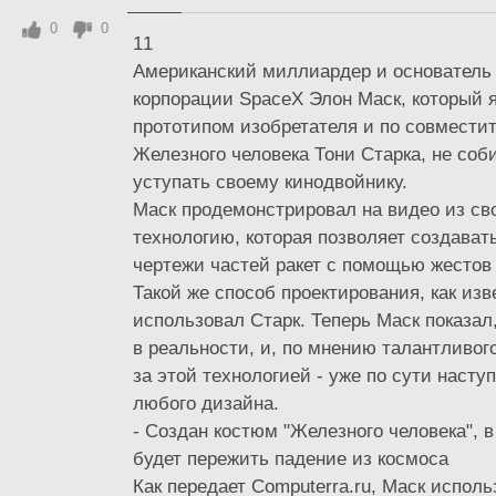
0
0
11
Американский миллиардер и основатель 
корпорации SpaceX Элон Маск, который 
прототипом изобретателя и по совмести
Железного человека Тони Старка, не соб
уступать своему кинодвойнику.
Маск продемонстрировал на видео из св
технологию, которая позволяет создава
чертежи частей ракет с помощью жестов 
Такой же способ проектирования, как изв
использовал Старк. Теперь Маск показал,
в реальности, и, по мнению талантливог
за этой технологией - уже по сути наст
любого дизайна.
- Создан костюм "Железного человека", 
будет пережить падение из космоса
Как передает Сomputerra.ru, Маск исполь