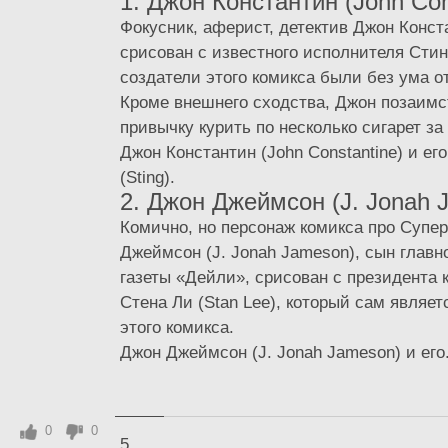
1. Джон Константин (John Con
Фокусник, аферист, детектив Джон Конс
срисован с известного исполнителя Стинг
создатели этого комикса были без ума от
Кроме внешнего сходства, Джон позаимс
привычку курить по несколько сигарет за 
Джон Константин (John Constantine) и ег
(Sting).
2. Джон Джеймсон (J. Jonah 
Комично, но персонаж комикса про Супе
Джеймсон (J. Jonah Jameson), сын главн
газеты «Дейли», срисован с президента 
Стена Ли (Stan Lee), который сам являе
этого комикса.
Джон Джеймсон (J. Jonah Jameson) и его.
0
0
5