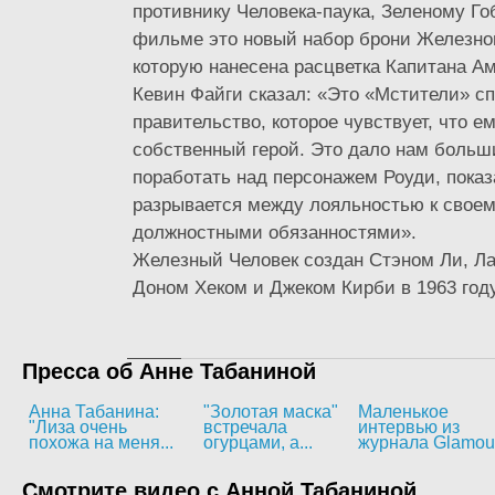
противнику Человека-паука, Зеленому Го
фильме это новый набор брони Железног
которую нанесена расцветка Капитана А
Кевин Файги сказал: «Это «Мстители» сп
правительство, которое чувствует, что е
собственный герой. Это дало нам больш
поработать над персонажем Роуди, показа
разрывается между лояльностью к своем
должностными обязанностями».
Железный Человек создан Стэном Ли, Л
Доном Хеком и Джеком Кирби в 1963 году
Пресса об Анне Табаниной
Анна Табанина:
"Золотая маска"
Маленькое
"Лиза очень
встречала
интервью из
похожа на меня...
огурцами, а...
журнала Glamou
Смотрите видео с Анной Табаниной