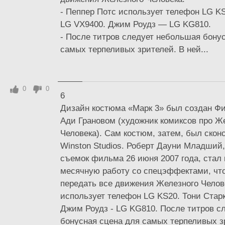
- Пеппер Потс использует телефон LG K
LG VX9400. Джим Роудз — LG KG810.
- После титров следует небольшая бону
самых терпеливых зрителей. В ней...
0
0
6
Дизайн костюма «Марк 3» был создан Ф
Ади Грановом (художник комиксов про Ж
Человека). Сам костюм, затем, был скон
Winston Studios. Роберт Дауни Младший,
съемок фильма 26 июня 2007 года, стал 
месячную работу со спецэффектами, чт
передать все движения Железного Челов
использует телефон LG KS20. Тони Старк
Джим Роудз - LG KG810. После титров с
бонусная сцена для самых терпеливых з