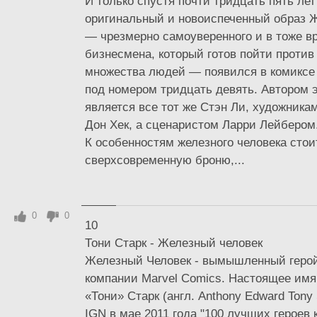
И только спустя почти тридцать пять лет
оригинальный и новоиспеченный образ Ж
— чрезмерно самоуверенного и в тоже в
бизнесмена, который готов пойти против
множества людей — появился в комиксе 
под номером тридцать девять. Автором э
является все тот же Стэн Ли, художника
Дон Хек, а сценаристом Ларри Лейбером
К особенностям железного человека стои
сверхсовременную броню,...
0
0
10
Тони Старк - Железный человек
Железный Человек - вымышленный герой
компании Marvel Comics. Настоящее имя
«Тони» Старк (англ. Anthony Edward Tony 
IGN в мае 2011 года "100 лучших героев