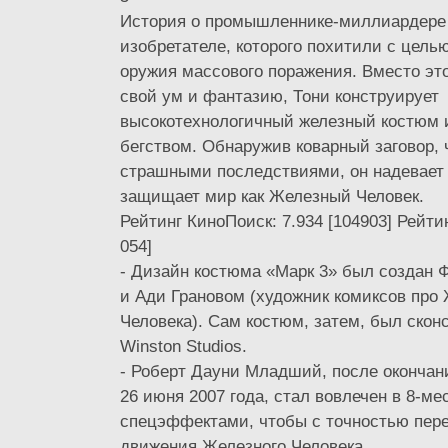
История о промышленнике-миллиардере
изобретателе, которого похитили с цель
оружия массового поражения. Вместо это
свой ум и фантазию, Тони конструирует
высокотехнологичный железный костюм 
бегством. Обнаружив коварный заговор,
страшными последствиями, он надевает
защищает мир как Железный Человек.
Рейтинг КиноПоиск: 7.934 [104903] Рейтин
054]
- Дизайн костюма «Марк 3» был создан
и Ади Грановом (художник комиксов про
Человека). Сам костюм, затем, был скон
Winston Studios.
- Роберт Дауни Младший, после оконча
26 июня 2007 года, стал вовлечен в 8-ме
спецэффектами, чтобы с точностью пере
движения Железного Человека.