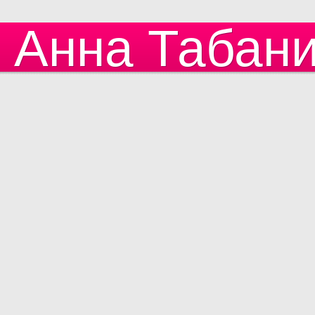
Анна Табан