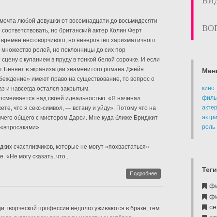
ВИ
мечта любой девушки от восемнадцати до восьмидесяти
ВО
 соответствовать, но британский актер Колин Ферт
 времен несговорчивого, но невероятно харизматичного
 множество ролей, но поклонницы до сих пор
сцену с купанием в пруду в тонкой белой сорочке. И если
т Беннет в экранизации знаменитого романа Джейн
Мен
беждение» имеют право на существование, то вопрос о
кино
з и навсегда остался закрытым.
филь
осмеивается над своей идеальностью: «Я начинал
акте
те, что я секс-символ, — встану и уйду». Потому что на
актр
ичего общего с мистером Дарси. Мне куда ближе Бриджит
роль
 «впросаками».
дких счастливчиков, которые не могут «похвастаться»
. «Не могу сказать, что...
Теги
Подробнее
ф
ф
се
ди творческой профессии недолго уживаются в браке, тем