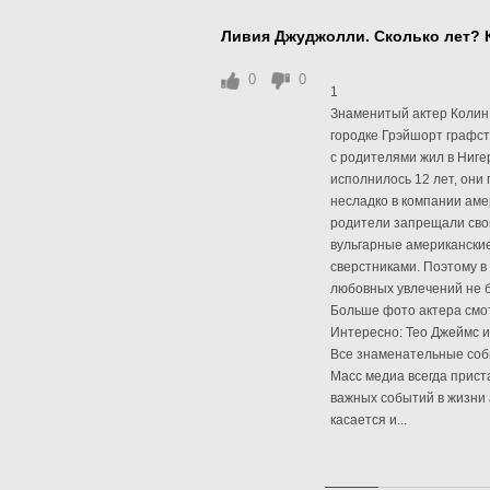
Ливия Джуджолли. Сколько лет? 
0
0
1
Знаменитый актер Колин 
городке Грэйшорт графст
с родителями жил в Нигер
исполнилось 12 лет, они
несладко в компании амер
родители запрещали свои
вульгарные американски
сверстниками. Поэтому в
любовных увлечений не 
Больше фото актера смо
Интересно: Тео Джеймс 
Все знаменательные собы
Масс медиа всегда прист
важных событий в жизни 
касается и...