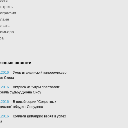
веты
отреть
иография
лайн
ачать
ремьера
ра
ледние новости
.2016
Умер итальянский кинорежиссер
ре Скола
.2016
Актриса из "Игры престолов"
снила судьбу Джона Сноу
.2016
В новой серии "Секретных
риалов" обсудят Сноудена
.2016
Коллеги ДиКаприо верят в успех
ра