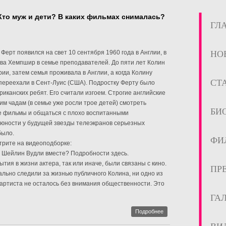
Кто муж и дети? В каких фильмах снималась?
ГЛ
Ферт появился на свет 10 сентября 1960 года в Англии, в
НО
ва Хемпшир в семье преподавателей. До пяти лет Колин
ии, затем семья проживала в Англии, а когда Колину
СТ
 переехали в Сент-Луис (США). Подростку Ферту было
иканских ребят. Его считали изгоем. Строгие английские
м чадам (в семье уже росли трое детей) смотреть
БИ
е фильмы и общаться с плохо воспитанными
 юности у будущей звезды телеэкранов серьезных
было.
ФИ
трите на видеоподборке:
и Шейлин Вудли вместе? Подробности здесь.
тия в жизни актера, так или иначе, были связаны с кино.
ПР
ально следили за жизнью публичного Колина, ни одно из
артиста не осталось без внимания общественности. Это
ГА
Подробнее