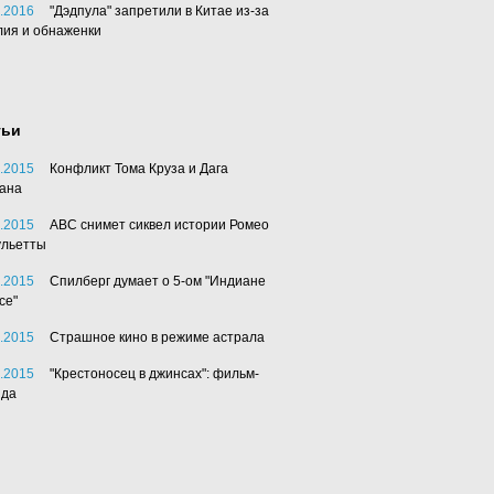
.2016
"Дэдпула" запретили в Китае из-за
лия и обнаженки
тьи
.2015
Конфликт Тома Круза и Дага
ана
.2015
АВС снимет сиквел истории Ромео
ульетты
.2015
Спилберг думает о 5-ом "Индиане
се"
.2015
Страшное кино в режиме астрала
.2015
"Крестоносец в джинсах": фильм-
нда