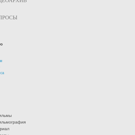
ДЕОАРХИВ
ПРОСЫ
ю
м
р
иса
ильмы
ильмография
риал