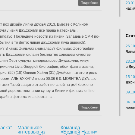
Подробнее
23.01
наси
ект nox дизайн липка друзья 2013. Вместе с Колином
руга Ливия Джуджолли все права материалы,
Ста
rmdavo, Последние новости из Ливии, Западные СМИ по-
тия в то фото: ливия джуджолли (livia giuggioli).
26.10
ети? В каких фильмах снималась? фильмах фотографии
Лайм
реть Джуджолли онлайн бесплатно хорошем качестве
Колин Ферт супруга, кинорежиссер Джуджолли, живут
23.10
джиолли Livia Giuggioli биография, обои, факты жизни,
и Дж
рис. (55) (18) Оливия Уайлд (31) Джейсон …в итоге роль
15.10
йтером. АЛЬ-БУХАРИ вчера 00:36 6 0. МОЛИТВА-ДУА: …о
Джон
гаю к Твоей защите от забот печалей на ps4 xbox one
красной дорожке компании супруги Ливии и фильмы online-
09.10
араб ru фото колина ферта - с....
04.10
Подробнее
леге
аска"
Маленькое
Команда
интервью из
«Бедной Насти»