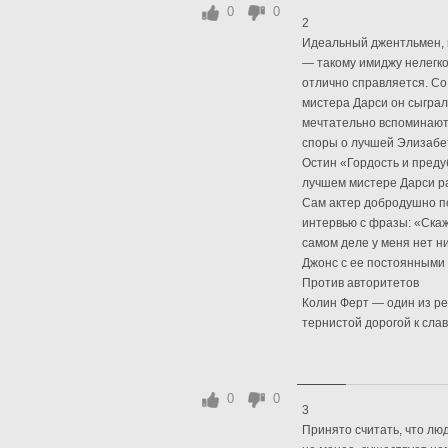
0
0
2
Идеальный джентльмен, 
— такому имиджу нелегко
отлично справляется. Со
мистера Дарси он сыграл
мечтательно вспоминают 
споры о лучшей Элизабе
Остин «Гордость и преду
лучшем мистере Дарси ра
Сам актер добродушно п
интервью с фразы: «Скаже
самом деле у меня нет н
Джонс с ее постоянными
Против авторитетов
Колин Ферт — один из ре
тернистой дорогой к славе
0
0
3
Принято считать, что лю