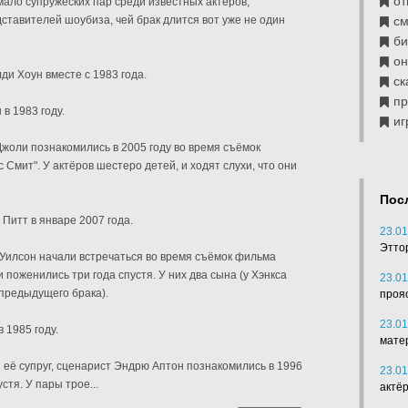
от
мало супружеских пар среди известных актёров,
дставителей шоубиза, чей брак длится вот уже не один
см
б
он
ди Хоун вместе с 1983 года.
ск
п
 в 1983 году.
иг
жоли познакомились в 2005 году во время съёмок
Смит". У актёров шестеро детей, и ходят слухи, что они
Пос
Питт в январе 2007 года.
23.01
Этто
 Уилсон начали встречаться во время съёмок фильма
и поженились три года спустя. У них два сына (у Хэнкса
23.01
 предыдущего брака).
проя
23.01
 1985 году.
мате
 её супруг, сценарист Эндрю Аптон познакомились в 1996
23.01
стя. У пары трое...
актё