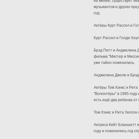
не менее, существует не
музыкантов и других пре
год:
Актёры Курт Рассел и Гол
Курт Рассел и Голди Хоун
Брэд Питт и Анджелина Д
фильма "Мистер и Миссис 
уже тайно поженились.
Анджелина Джоли и Брэд 
Актёры Том Хэнкс и Рита
"Волонтёры" в 1985 году 
есть ещё два ребенка от
Том Хэнкс и Рита Уилсон в
Актриса Кейт Бланшетт и
году и поженились год спу