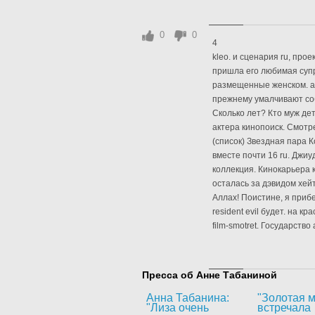
0
0
4
kleo. и сценария ru, про
пришла его любимая суп
размещенные женском. a
прежнему умалчивают собы
Сколько лет? Кто муж д
актера кинопоиск. Смот
(список) Звездная пара 
вместе почти 16 ru. Джиу
коллекция. Кинокарьера к
осталась за дэвидом хе
Аллах! Поистине, я прибе
resident evil будет. на 
film-smotret. Государство 
Пресса об Анне Табаниной
Анна Табанина:
"Золотая м
"Лиза очень
встречала