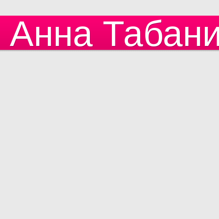
Анна Табан