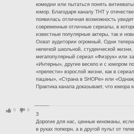
комедии или пытаться понять витиеват
юмор. Благодаря каналу ТНТ у отечестве
появилась отличная возможность увидет
современные отличные сериалы, в котор
известные популярные актеры, так и нов
Охват аудитории огромный. Одни телер
нелегкой школьной, студенческой жизни,
мегапопулярный сериал «Физрук» или з
«Интерны», другие весело и с юмором п
«прелести» взрослой жизни, как в сериа
пацаны», «Страна в SHOPe» или «Однаж
Практика канала доказывает, что юмора мн
0
0
3
Дорогие для нас, ценные киноманы, если
в руках попкорн, а в другой пульт от теле