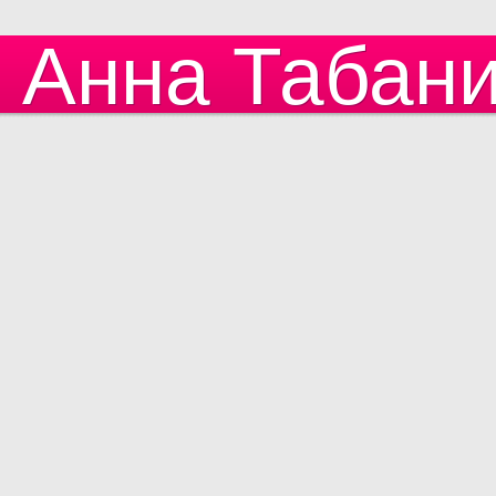
Анна Табан