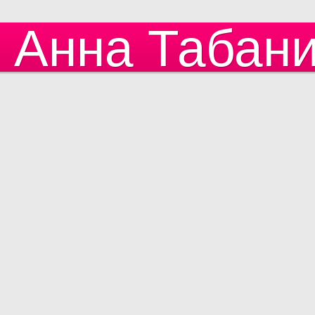
Анна Табан