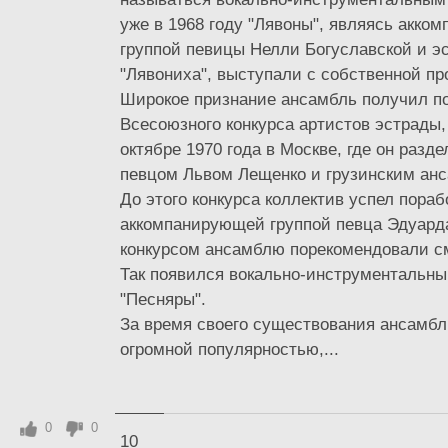
уже в 1968 году "Лявоны", являясь акк
группой певицы Нелли Богуславской и э
"Лявониха", выступали с собственной пр
Широкое признание ансамбль получил по
Всесоюзного конкурса артистов эстрады,
октябре 1970 года в Москве, где он разде
певцом Львом Лещенко и грузинским анс
До этого конкурса коллектив успел пораб
аккомпанирующей группой певца Эдуард
конкурсом ансамблю порекомендовали с
Так появился вокально-инструментальн
"Песняры".
За время своего существования ансамбл
огромной популярностью,...
0
0
10