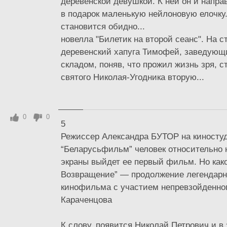
деревенской девушкой. К ней он и напра
в подарок маленькую нейлоновую елочку
становится обидно...
новелла "Билетик на второй сеанс". На с
деревенский хапуга Тимофей, заведующ
складом, поняв, что прожил жизнь зря, 
святого Николая-Угодника вторую...
0
0
5
Режиссер Александра БУТОР на киносту
“Беларусьфильм” человек относительно 
экраны выйдет ее первый фильм. Но како
Возвращение” — продолжение легендарно
кинофильма с участием непревзойденно
Караченцова
К слову, появится Николай Петрович и в 