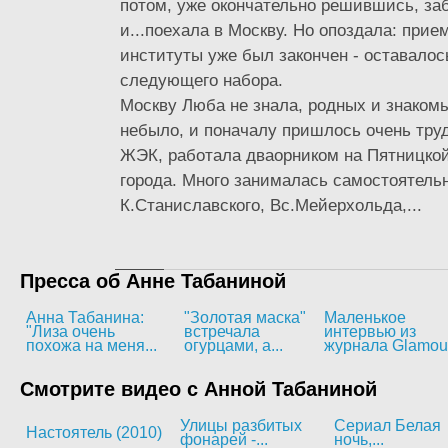
потом, уже окончательно решившись, за
и...поехала в Москву. Но опоздала: прие
институты уже был закончен - оставалос
следующего набора.
Москву Люба не знала, родных и знакомы
небыло, и поначалу пришлось очень труд
ЖЭК, работала дваорником на Пятницкой
города. Много занималась самостоятельн
К.Станиславского, Вс.Мейерхольда,...
Пресса об Анне Табаниной
Анна Табанина:
"Золотая маска"
Маленькое
"Лиза очень
встречала
интервью из
похожа на меня...
огурцами, а...
журнала Glamou
Смотрите видео с Анной Табаниной
Улицы разбитых
Сериал Белая
Настоятель (2010)
фонарей -...
ночь,...