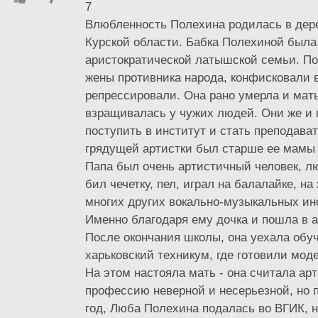
7
Влюбленность Полехина родилась в дер
Курской области. Бабка Полехиной была 
аристократической латышской семьи. Поз
жены противника народа, конфисковали в
репрессировали. Она рано умерла и мат
взращивалась у чужих людей. Они же и
поступить в институт и стать преподава
грядущей артистки был старше ее мамы н
Папа был очень артистичный человек, л
бил чечетку, пел, играл на балалайке, на
многих других вокально-музыкальных ин
Именно благодаря ему дочка и пошла в а
После окончания школы, она уехала обуч
харьковский техникум, где готовили мод
На этом настояла мать - она считала ар
профессию неверной и несерьезной, но 
год, Люба Полехина подалась во ВГИК, н