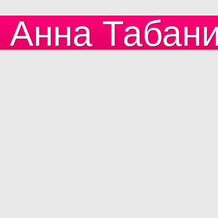
Анна Табан