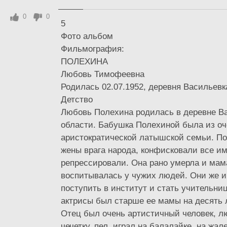
0
0
5
Фото альбом
Фильмография:
ПОЛЕХИНА
Любовь Тимофеевна
Родилась 02.07.1952, деревня Васильевк
Детство
Любовь Полехина родилась в деревне В
области. Бабушка Полехиной была из оч
аристократической латышской семьи. Пот
жены врага народа, конфисковали все им
репрессировали. Она рано умерла и мам
воспитывалась у чужих людей. Они же 
поступить в институт и стать учительни
актрисы был старше ее мамы на десять л
Отец был очень артистичный человек, л
чечетку, пел, играл на балалайке, на жал