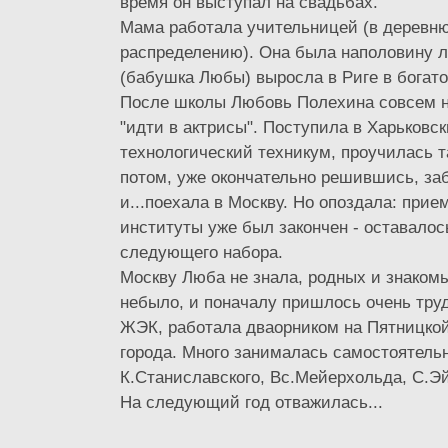
время он выступал на свадьбах.
Мама работала учительницей (в деревню
распределению). Она была наполовину л
(бабушка Любы) выросла в Риге в богато
После школы Любовь Полехина совсем н
"идти в актрисы". Поступила в Харьковс
технологический техникум, проучилась т
потом, уже окончательно решившись, за
и...поехала в Москву. Но опоздала: прие
институты уже был закончен - оставалос
следующего набора.
Москву Люба не знала, родных и знакомы
небыло, и поначалу пришлось очень труд
ЖЭК, работала дваорником на Пятницкой
города. Много занималась самостоятельн
К.Станиславского, Вс.Мейерхольда, С.Э
На следующий год отважилась...