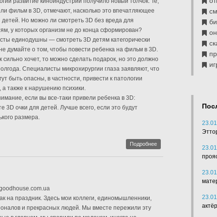
от
гий развитие киноиндустрии получило новый толчок. Те,
ели фильм в 3D, отмечают, насколько это впечатляющее
см
 детей. Но можно ли смотреть 3D без вреда для
б
тям, у которых организм не до конца сформирован?
он
исты единодушны — смотреть 3D детям категорически
ск
не думайте о том, чтобы повести ребенка на фильм в 3D.
п
 сильно хочет, то можно сделать подарок, но это должно
иг
 полгода. Специалисты микрохирургии глаза заявляют, что
ут быть опасны, в частности, привести к патологии
, а также к нарушению психики.
имание, если вы все-таки привели ребенка в 3D:
Пос
 3D очки для детей. Лучше всего, если это будут
кого размера.
23.01
Этто
Подробнее
23.01
проя
23.01
мате
 goodhouse.com.ua
23.01
как на праздник. Здесь мои коллеги, единомышленники,
актё
оналов и прекрасных людей. Мы вместе пережили эту