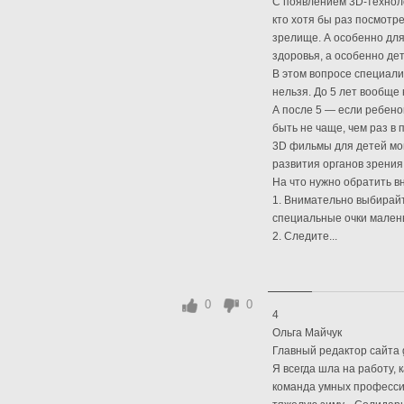
C появлением 3D-техноло
кто хотя бы раз посмотр
зрелище. А особенно для
здоровья, а особенно де
В этом вопросе специал
нельзя. До 5 лет вообще 
А после 5 — если ребенок
быть не чаще, чем раз в
3D фильмы для детей мог
развития органов зрения
На что нужно обратить вн
1. Внимательно выбирайте
специальные очки малень
2. Следите...
0
0
4
Ольга Майчук
Главный редактор сайта
Я всегда шла на работу, 
команда умных професси