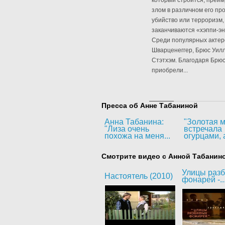
который строится, преим
злом в различном его пр
убийство или терроризм, 
заканчиваются «хэппи-эн
Среди популярных актер
Шварценеггер, Брюс Уилл
Стэтхэм. Благодаря Брюс
приобрели...
Пресса об Анне Табаниной
Анна Табанина:
"Золотая м
"Лиза очень
встречала
похожа на меня...
огурцами, а
Смотрите видео с Анной Табанин
Улицы раз
Настоятель (2010)
фонарей -..