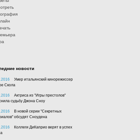
веты
отреть
иография
лайн
ачать
ремьера
ра
ледние новости
.2016
Умер итальянский кинорежиссер
ре Скола
.2016
Актриса из "Игры престолов"
снила судьбу Джона Сноу
.2016
В новой серии "Секретных
риалов" обсудят Сноудена
.2016
Коллеги ДиКаприо верят в успех
ра