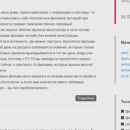
ВИ
кино дома, приготовив какао с зефирками и поп-корн, то
ВО
нтересовать сайт бесплатных фильмов, который при
тернета покажет вам качественно любимый
и сериал. Многие крупные кинотеатры в сети готовы
учшие фильмы онлайн без всякой регистрации.
йтов в интернете, где можно смотреть бесплатно фильмы
Мен
й день на ресурсе публикуются новинки, которые только
кино
 Новые сериалы выкладываются в тот же день, когда они
филь
зык, поэтому с FS.TO вы никогда не пропустите нового
акте
 сейчас и смотрите 14 фильмов, которые вышли весной
актр
ить!
роль
имые фильмы всех жанров в отличном качестве и сможете
 бесплатно, а если вам захочется иметь любимую
ре – вы без проблем можете...
Подробнее
Теги
ф
ф
се