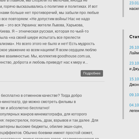
ные в главном, мы спорили по мелочам, иногда не
23.01
м, горячо высказывались о политике и политиках. И вот
наси
нами больше нет противоречий, мы забыли про любые
ы все повторяем: «Не допустим войны! Нас не надо
в – это вся Украина: жители Львова, Харькова,
иева. Я – этническая русская, которая по чьей-то
Ста
ыла «на своей шкуре испытать все прелести
изма». Но всего этого не было и нет! Есть мудрость
26.10
окое уважение ко всем нациям! Я всем сердцем люблю
Лайм
 мне взаимностью. Мы, коллектив goodhouse.com.ua,
нство, доброта и любовь приведут нас к миру и...
23.10
и Дж
Подробнее
15.10
Джон
09.10
 бесплатно в отменном качестве? Тогда добро
-кинотеатр, где можно смотреть фильмы в
04.10
тве и абсолютно бесплатно!
леге
популярных жанров кинематографа, для которого
: перестрелок, погонь, драк, взрывов и так далее. Для
рактерны высокие бюджеты, обилие экшн-сцен,
пецэффектов. Обычно боевики имеют простой сюжет,