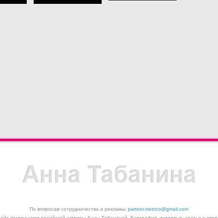
По вопросам сотрудничества и рекламы:
partner.metrico@gmail.com
айт поклонников росийской актрисы Анны Табаниной. Биография, интервью, статьи о твор