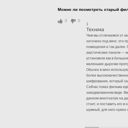
Можно ли посмотреть старый фил
0
0
1
Техника
Чем мы отличаемся от ка
заточено под кино: это 
помещения и так далее. 
акустические панели — в
установили как в большо
маленькие дырочки пропу
Обычно в кино использую
более высококачественны
шифрования, который за
Сейчас показ фильма идёт
закодированном виде. Вм
данном кинотеатре на да
стоит, и поставить его 
шумный, для него нужно 