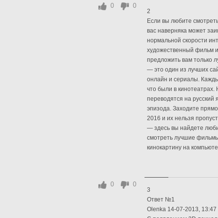
0
0
2
Если вы любите смотреть 
вас наверняка может заи
нормальной скорости ин
художественный фильм ил
предложить вам только л
— это один из лучших са
онлайн и сериалы. Кажды
что были в кинотеатрах.
переводятся на русский я
эпизода. Заходите прямо
2016 и их нельзя пропуст
— здесь вы найдете люб
смотреть лучшие фильмы
кинокартину на компьюте
0
0
3
Ответ №1
Olenka 14-07-2013, 13:47