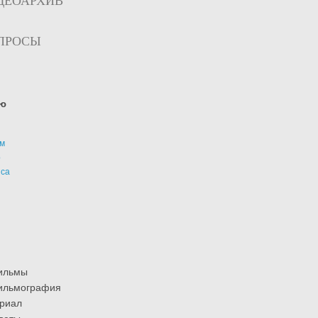
ДЕОАРХИВ
ПРОСЫ
ю
м
р
иса
ильмы
ильмография
риал