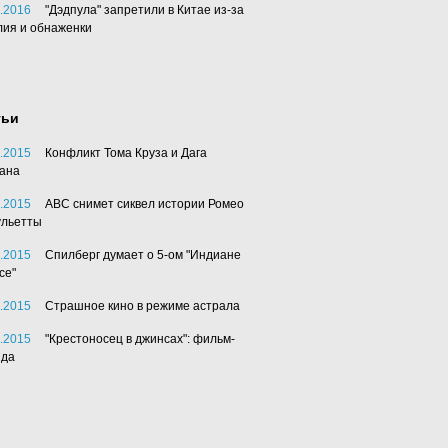
.2016
"Дэдпула" запретили в Китае из-за
лия и обнаженки
тьи
.2015
Конфликт Тома Круза и Дага
ана
.2015
АВС снимет сиквел истории Ромео
ульетты
.2015
Спилберг думает о 5-ом "Индиане
се"
.2015
Страшное кино в режиме астрала
.2015
"Крестоносец в джинсах": фильм-
нда