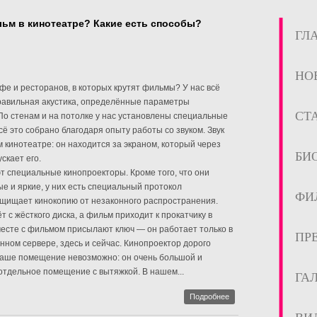
ьм в кинотеатре? Какие есть способы?
ГЛ
НО
фе и ресторанов, в которых крутят фильмы? У нас всё
правильная акустика, определённые параметры
СТ
По стенам и на потолке у нас установлены специальные
сё это собрано благодаря опыту работы со звуком. Звук
м кинотеатре: он находится за экраном, который через
БИ
скает его.
т специальные кинопроекторы. Кроме того, что они
е и яркие, у них есть специальный протокол
ФИ
щищает кинокопию от незаконного распространения.
 с жёсткого диска, а фильм приходит к прокатчику в
есте с фильмом присылают ключ — он работает только в
ПР
нном сервере, здесь и сейчас. Кинопроектор дорого
в наше помещение невозможно: он очень большой и
отдельное помещение с вытяжкой. В нашем...
ГА
Подробнее