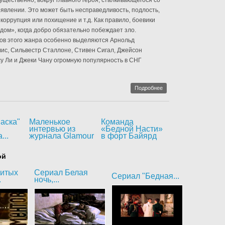
ущественно, вокруг главного героя, сталкивающегося со
оявлении. Это может быть несправедливость, подлость,
коррупция или похищение и т.д. Как правило, боевики
дом», когда добро обязательно побеждает зло.
ов этого жанра особенно выделяются Арнольд
ис, Сильвестр Сталлоне, Стивен Сигал, Джейсон
у Ли и Джеки Чану огромную популярность в СНГ
Подробнее
аска"
Маленькое
Команда
интервью из
«Бедной Насти»
...
журнала Glamour
в форт Байярд
ой
битых
Сериал Белая
Сериал "Бедная...
.
ночь,...