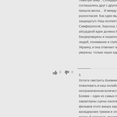
тяжелую зиму... Солидар
соглашались друг с друго
пришла весна… И между 
разногласия. Как один м
защищать!» Наш коллекти
Симферополя, Херсона, К
абсурдной идее должна б
бандеровщины и национал
людей, понимание и глуб
Украину, и она отвечает
уверены: только наше еди
0
0
5
Хотите смотреть боевики
пожаловать в наш онлайн
неограниченном количес
Боевик – один из самых 
характерны сцены насилия
фильмов этого жанра ха
каскадерских трюков и с