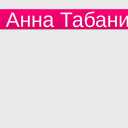
Анна Табан