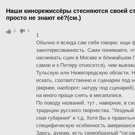
Наши кинорежиссёры стесняются своей с
просто не знают её?(см.)
0
0
1
Обычно я всегда сам себе говорю: ищи
заинтересованность. Сами понимаете, ч
наснимать сцен в Москве и ближайшем П
самое и к Питеру относится), чем выезж
Тульскую или Нижегородскую области. Н
искать, соответственно и сценарии под 
(вернее, наоборот: натуру под сценарий)
на много проще снять в мегаполисе.
По поводу названий, тут , наверное, в с
традиции русского творчества. "Уездный г
ская губерния" и т.д. Хотя Вы и правиль
специфическую особенность американск
Здесь, думаю, есть своеобразный "госза