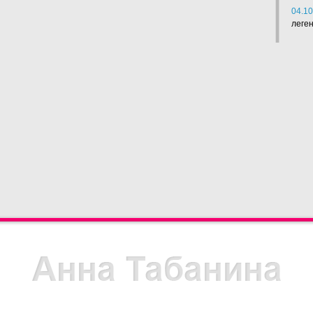
04.10
леге