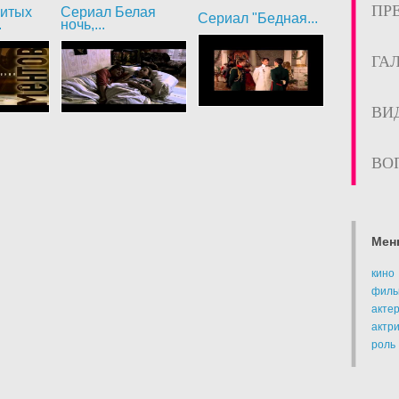
ПР
битых
Сериал Белая
Сериал "Бедная...
.
ночь,...
ГА
ВИ
ВО
Мен
кино
филь
акте
актр
роль