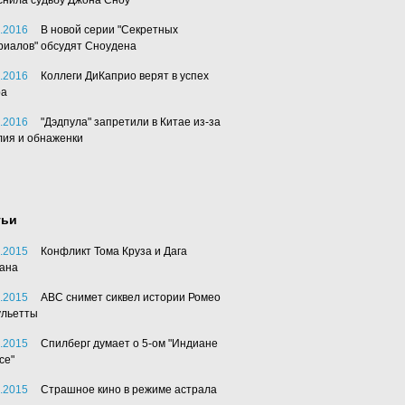
снила судьбу Джона Сноу
.2016
В новой серии "Секретных
риалов" обсудят Сноудена
.2016
Коллеги ДиКаприо верят в успех
ра
.2016
"Дэдпула" запретили в Китае из-за
лия и обнаженки
тьи
.2015
Конфликт Тома Круза и Дага
ана
.2015
АВС снимет сиквел истории Ромео
ульетты
.2015
Спилберг думает о 5-ом "Индиане
се"
.2015
Страшное кино в режиме астрала