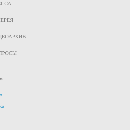
ЕССА
ЛЕРЕЯ
ДЕОАРХИВ
ПРОСЫ
ю
м
р
иса