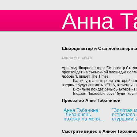
Анна Т
Шварценеггер и Сталлоне впервы
АПР. 20 2011 ADMIN
Арнольд Шварценеггер и Сильвестр Сталл
произойдет на съемочной площадке боллив
любовь"), пишет The Times.
Картину, главные роли в которой с
впервые будут снимать в США, в съемочных
В фильме пойдет речь об актере из
Бюджет "Incredible Love" будет кру
Пресса об Анне Табаниной
Анна Табанина:
"Золотая м
"Лиза очень
встречала
похожа на меня...
огурцами, а
Смотрите видео с Анной Табанин