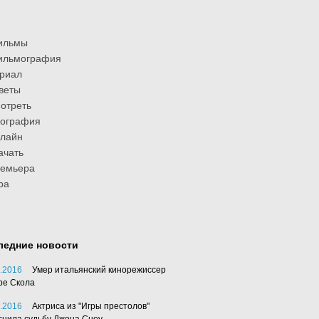
ильмы
ильмография
риал
веты
отреть
иография
лайн
ачать
ремьера
ра
ледние новости
.2016
Умер итальянский кинорежиссер
ре Скола
.2016
Актриса из "Игры престолов"