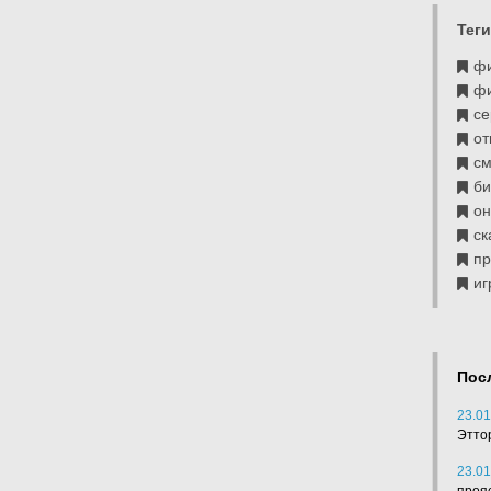
Теги
ф
ф
се
от
см
б
он
ск
п
иг
Пос
23.01
Этто
23.01