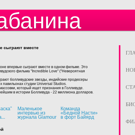
абанина
е сыграют вместе
ГЛ
оне впервые сыграют вместе в одном фильме. Это
НО
удского фильма "Incredible Love" ("Невероятная
ыграют болливудские звезды, индийские продюсеры
 павильонах студии Universal Studios.
СТ
 массовки, который ищет признания в Голливуде.
пнейшим в истории Болливуда - 22 миллиона долларов.
БИ
аска"
Маленькое
Команда
интервью из
«Бедной Насти»
...
журнала Glamour
в форт Байярд
ФИ
ой