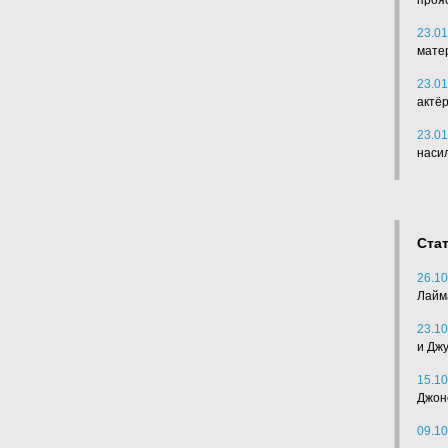
проя
23.01
мате
23.01
актё
23.01
наси
Ста
26.10
Лайм
23.10
и Дж
15.10
Джон
09.10