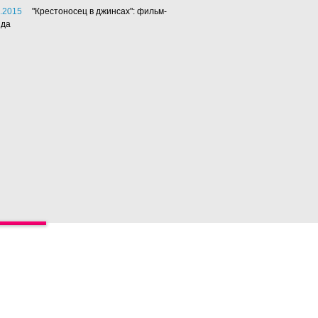
.2015
"Крестоносец в джинсах": фильм-
нда