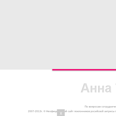
По вопросам сотрудниче
2007-2013г. © Неофициальный сайт поклонников росийской актрисы 
x