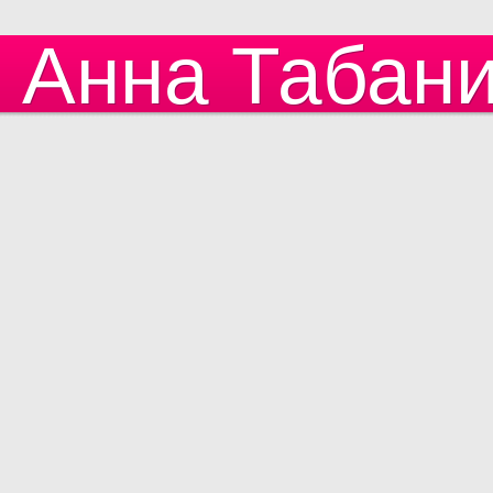
Анна Табан