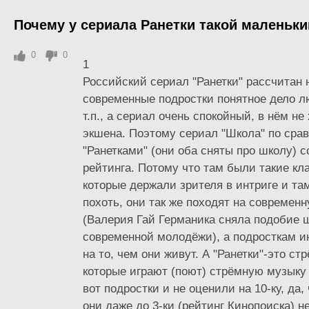
Почему у сериала Ранетки такой маленьки
0
0
1
Российский сериал "Ранетки" рассчитан н
современные подростки понятное дело л
т.п., а сериал очень спокойный, в нём не
экшена. Поэтому сериал "Школа" по сра
"Ранетками" (они оба сняты про школу) 
рейтинга. Потому что там были такие кл
которые держали зрителя в интриге и там
похоть, они так же походят на современ
(Валерия Гай Германика сняла подобие 
современной молодёжи), а подросткам и
на то, чем они живут. А "Ранетки"-это ст
которые играют (поют) стрёмную музыку 
вот подростки и не оценили на 10-ку, да, 
они даже до 3-ки (рейтинг Кинопоиска) не