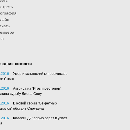
веты
отреть
иография
лайн
ачать
ремьера
ра
ледние новости
.2016
Умер итальянский кинорежиссер
ре Скола
.2016
Актриса из "Игры престолов"
снила судьбу Джона Сноу
.2016
В новой серии "Секретных
риалов" обсудят Сноудена
.2016
Коллеги ДиКаприо верят в успех
ра