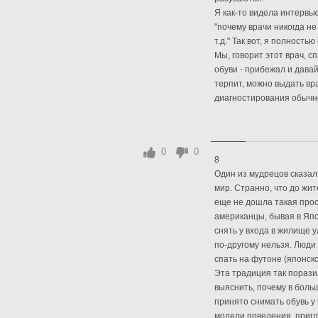
Я как-то видела интервь
"почему врачи никогда не
т.д." Так вот, я полность
Мы, говорит этот врач, 
обуви - прибежал и давай
терпит, можно выдать вра
диагностирования обычно
0
0
8
Один из мудрецов сказал,
мир. Странно, что до ж
еще не дошла такая прос
американцы, бывая в Япо
снять у входа в жилище 
по-другому нельзя. Люди 
спать на футоне (японск
Эта традиция так порази
выяснить, почему в боль
принято снимать обувь у
модели поведения, пригл