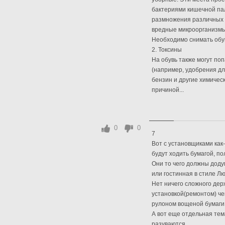
бактериями кишечной пал
размножения различных м
вредные микроорганизмы 
Необходимо снимать обув
2. Токсины
На обувь также могут по
(например, удобрения дл
бензин и другие химическ
причиной...
0
0
7
Вот с установщиками как
будут ходить бумагой, п
Они то чего должны доду
или гостинная в стиле Л
Нет ничего сложного дер
установкой(ремонтом) че
рулоном вощеной бумаги 
А вот еще отдельная тем
разуваются.