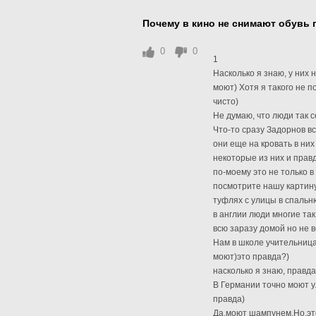
Почему в кино не снимают обувь 
0
0
1
Насколько я знаю, у них
моют) Хотя я такого не п
чисто)
Не думаю, что люди так с
Что-то сразу Задорнов вс
они еще на кровать в них
некоторые из них и правд
по-моему это не только в
посмотрите нашу картину
туфлях с улицы в спальню
в англии люди многие так
всю заразу домой но не в
Нам в школе учительница
моют)это правда?)
насколько я знаю, правда
В Германии точно моют у
правда)
Да,моют шампунем.Но,это 