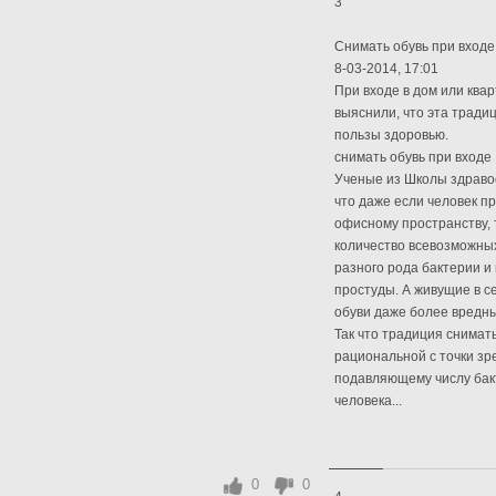
3
Снимать обувь при входе
8-03-2014, 17:01
При входе в дом или ква
выяснили, что эта тради
пользы здоровью.
снимать обувь при входе
Ученые из Школы здраво
что даже если человек п
офисному пространству, 
количество всевозможных
разного рода бактерии и
простуды. А живущие в с
обуви даже более вредн
Так что традиция снимат
рациональной с точки зре
подавляющему числу бак
человека...
0
0