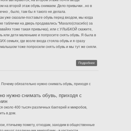
 ноги вытираются, на втором этаже почти везде
м на второй этаж обувь снимаем. Дело привычки...но в
ечно , было, там бы я такого не делала.
 как уже сказали-поставьте обувь перед входом, мы когда
же таблички на дверь продавались "Махало(спасибо) за
 Гавайях тоже такая привычка), или с УЛЫБКОЙ скажите,
ль или дети маленькие и попросите снять обувь. Я была в
 семьях, где возле входа стояла обувь и я сразу
с малышом тоже попросили снять обувь и мы тут же сняли.
Подробнее
. Почему обязательно нужно снимать обувь, приходя с
но нужно снимать обувь, приходя с
чин
я около 400 тысяч различных бактерий и микробов,
ть в дом.
язи, птичьему помету, отходам, заходим в общественные
то кишат различными микробами - в частности