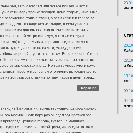
23.01
- detached, semi-detached или terrace houses. Я вот в
наси
ну и в семи пару-тройку месяцев. Дома старые, каменные,
ое остекление, тонкие стены, а вот в семи и в террас та
ду соседями - вообще без изоляции, и если у вас за
то становится довольно холодно. Высокие потолки, я
Ста
ва с половиной метра минимум, я только со стула
ся могла) когда нам делали ремонт, видела, из чего
26.10
ме изнутри: да почти не из чего, между досками,
Лайм
 обеих стороной, пустота в пять см. Весело очень. Стены
 Пол не скажу точно из чего, могу только про покрытие:
23.10
, в остальных местах палас. Но там температура в доме
и Дж
а зависит, просто в основном отопление включают где-то
15.10
от на 20 градусов ставили по пару часов в день перед...
Джон
Подробнее
09.10
04.10
леге
алась, сейчас сама привыкла так ходить, не могу сказать,
амного больше. Если пару раз в неделю убираться все
в пригороде крупного города, тут все на машинах
ротуары у нас чистые, такой грязи, что следы по полу