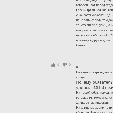
нет. Если доджь на улице
ковролин-вот перед входо
России грязи больше, кон
А как гостям сказать. Да,
на Гавайи ездили там да
то, что сняли обувь" (на
что у вас аллергия на пы
нескольких АМЕРИКАНСКИХ
поняла,а в другом доме 
Семьи...
0
0
6
Не заносите грязь домой
улицы
Почему обязатель
улицы: ТОП-3 при
На нашей обуви находитс
которые мы можем заноси
1. Кишечные инфекции
На улице мы ходим по гр
уборные. Эти места прос