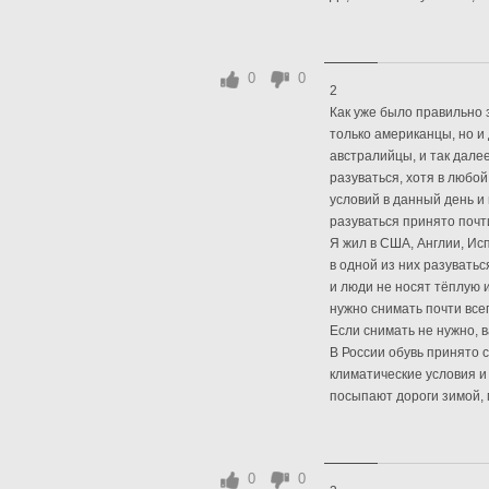
0
0
2
Как уже было правильно 
только американцы, но и
австралийцы, и так дале
разуваться, хотя в любой
условий в данный день и 
разуваться принято почти
Я жил в США, Англии, Ис
в одной из них разуваться
и люди не носят тёплую и
нужно снимать почти все
Если снимать не нужно, 
В России обувь принято 
климатические условия и
посыпают дороги зимой, 
0
0