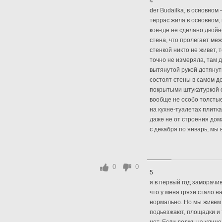
4
der BudaiIka, в основном 
террас жила в основном, 
кое-где не сделано двойн
стена, что пролегает меж
стенкой никто не живет, 
точно не измеряла, там д
вытянутой рукой дотянуть
состоят стены в самом до
покрытыми штукатуркой с
вообще не особо толстые.
на кухне-туалетах плитка
даже не от строения дом
с декабря по январь, мы в
0
0
5
я в первый год заморачив
что у меня грязи стало н
нормально. Но мы живем 
подьезжают, площадки и т