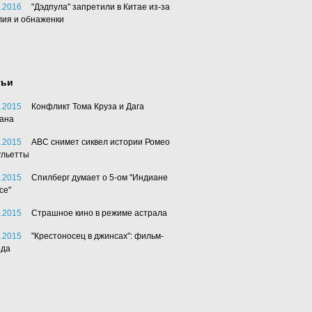
.2016
"Дэдпула" запретили в Китае из-за
лия и обнаженки
тьи
.2015
Конфликт Тома Круза и Дага
ана
.2015
АВС снимет сиквел истории Ромео
ульетты
.2015
Спилберг думает о 5-ом "Индиане
се"
.2015
Страшное кино в режиме астрала
.2015
"Крестоносец в джинсах": фильм-
нда