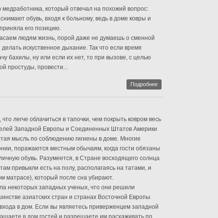
ю медработника, который отвечал на похожий вопрос:
 снимают обувь, входя к больному, ведь в доме ковры и
ю приняла его позицию.
спасаем людям жизнь, порой даже не думаешь о сменной
 делать искуственное дыхание. Так что если время
чу бахилы, ну или если их нет, то при вызове, с целью
й простуды, провести...
Подробнее
 что легче облачиться в тапочки, чем покрыть ковром весь
ителей Западной Европы и Соединенных Штатов Америки
тая мысль по соблюдению гигиены в доме. Многие
нии, поражаются местным обычаям, когда гости обязаны
уличную обувь. Разумеется, в Стране восходящего солнца
там привыкли есть на полу, располагаясь на татами, и
ом матрасе), который после сна убирают.
ла некоторых западных ученых, что они решили
шинстве азиатских стран и странах Восточной Европы
 входа в дом. Если вы являетесь приверженцем западной
ашаете в дом гостей и разрешаете им расхаживать по