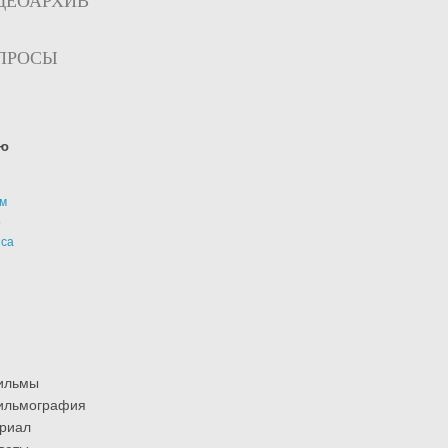
ДЕОАРХИВ
ПРОСЫ
ю
м
р
иса
ильмы
ильмография
риал