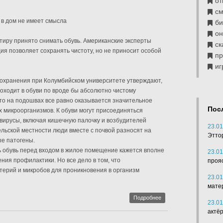
от
см
 в дом не имеет смысла
б
он
ртиру принято снимать обувь. Американские эксперты
ск
ция позволяет сохранять чистоту, но не приносит особой
п
иг
охранения при Колумбийском университете утверждают,
роходит в обуви по вроде бы абсолютно чистому
то на подошвах все равно оказывается значительное
Пос
 микроорганизмов. К обуви могут присоединяться
 вирусы, включая кишечную палочку и возбудителей
23.01
ельской местности люди вместе с почвой разносят на
Этто
ые патогены.
ь обувь перед входом в жилое помещение кажется вполне
23.01
ния профилактики. Но все дело в том, что
проя
терий и микробов для проникновения в организм
23.01
мате
Подробнее
23.01
актё