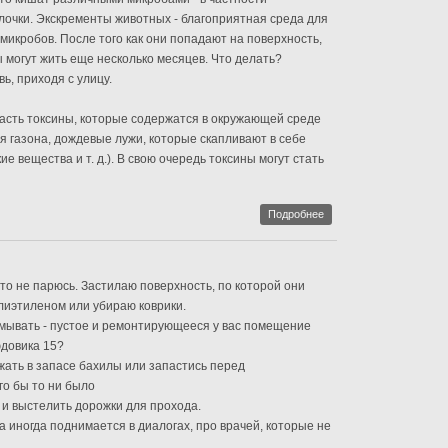
очки. Экскременты животных - благоприятная среда для
икробов. После того как они попадают на поверхность,
могут жить еще несколько месяцев. Что делать?
ь, приходя с улицу.
пасть токсины, которые содержатся в окружающей среде
я газона, дождевые лужи, которые скапливают в себе
ие вещества и т. д.). В свою очередь токсины могут стать
Подробнее
-то не парюсь. Застилаю поверхность, по которой они
олиэтиленом или убираю коврики.
мывать - пустое и ремонтирующееся у вас помещение
юдовика 15?
жать в запасе бахилы или запастись перед
го бы то ни было
и выстелить дорожки для прохода.
а иногда поднимается в диалогах, про врачей, которые не