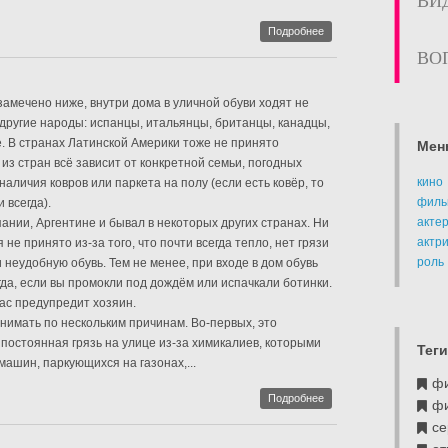
ВИ
Подробнее
ВО
замечено ниже, внутри дома в уличной обуви ходят не
 другие народы: испанцы, итальянцы, британцы, канадцы,
е. В странах Латинской Америки тоже не принято
Мен
 из стран всё зависит от конкретной семьи, погодных
кино
наличия ковров или паркета на полу (если есть ковёр, то
филь
 всегда).
акте
пании, Аргентине и бывал в некоторых других странах. Ни
актр
 не принято из-за того, что почти всегда тепло, нет грязи
роль
 неудобную обувь. Тем не менее, при входе в дом обувь
гда, если вы промокли под дождём или испачкали ботинки.
вас предупредит хозяин.
снимать по нескольким причинам. Во-первых, это
 постоянная грязь на улице из-за химикалиев, которыми
Теги
машин, паркующихся на газонах,...
ф
Подробнее
ф
се