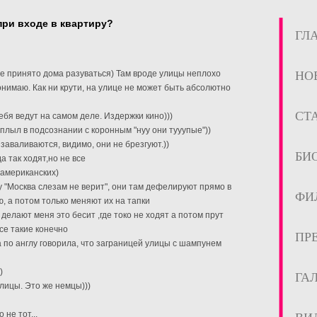
при входе в квартиру?
ГЛ
 не принято дома разуваться) Там вроде улицы неплохо
НО
онимаю. Как ни крути, на улице не может быть абсолютно
СТ
ебя ведут на самом деле. Издержки кино)))
плыл в подсознании с коронным "нуу они тууупые"))
 заваливаются, видимо, они не брезгуют.))
БИ
а так ходят,но не все
 американских)
 "Москва слезам не верит", они там дефелируют прямо в
ФИ
, а потом только меняют их на тапки
 делают меня это бесит ,где токо не ходят а потом прут
се такие конечно
ПР
 по англу говорила, что заграницей улицы с шампунем
)
ГА
лицы. Это же немцы)))
не тот...