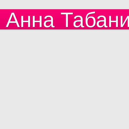
Анна Табан