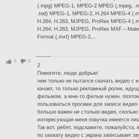
(.mpg) MPEG-1, MPEG-2 MPEG (.mpeg, .mp
.tod) MPEG-1, MPEG-2, H.264 MPEG-4 (.
H.264, H.263, MJPEG, ProRes MPEG-4 (.
H.264, H.263, MJPEG, ProRes MXF – Mate
Format (.mxf) MPEG-2,...
0
0
2
Помогите, люди добрые!
чем только не пытался скачать видео с ив
качает, то только рекламный ролик, иду
фильмом. а мне-то фильм нужен. поэтом
пользоваться прогами для записи видео 
больше важен не столько видео, сколько з
интересующая меня озвучка имеется лиш
Так вот, ребят, подскажите, пожалуйста, 
по захвату видео с экрана записывает з