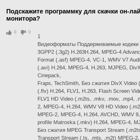
Подскажите программку для скачки он-лай
монитора?
0
0
1
Видеоформаты Поддерживаемые кодеки 3
3GPP2 (.3g2) H.263H.264, MPEG-4 Advanc
Format (.asf) MPEG-4, VC-1, WMV V7 Audio
(.avi) H.264, MPEG-4, H.263, MJPEG, DivX
Cinepack,
Fraps, TechSmith, Без сжатия DivX Video (
(.flv) H.264, FLV1, H.263, Flash Screen Vid
FLV1 HD Video (.m2ts, .mkv, .mov, .mp4,
2, MPEG-4, H.264, WMV V8 HD Video (.m2t,
MPEG-2, MPEG-4, H.264, AVCHD, WMV 9
profile Matroska (.mkv) H.264, MPEG-4, M
Без сжатия MPEG Transport Stream (.m2t
Transport Stream (.ts, .mts, .m2t) MPEG-