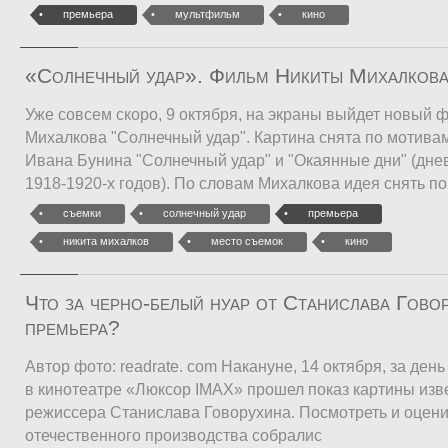
премьера
мультфильм
кино
«Солнечный удар». Фильм Никиты Михалкова
Уже совсем скоро, 9 октября, на экраны выйдет новый
Михалкова "Солнечный удар". Картина снята по мотива
Ивана Бунина "Солнечный удар" и "Окаянные дни" (дне
1918-1920-х годов). По словам Михалкова идея снять по
съемки
солнечный удар
премьера
никита михалков
место съемок
кино
Что за черно-белый нуар от Станислава Гово
премьера?
Автор фото: readrate. com Накануне, 14 октября, за день
в кинотеатре «Люксор IMAX» прошел показ картины изв
режиссера Станислава Говорухина. Посмотреть и оцени
отечественного производства собралис