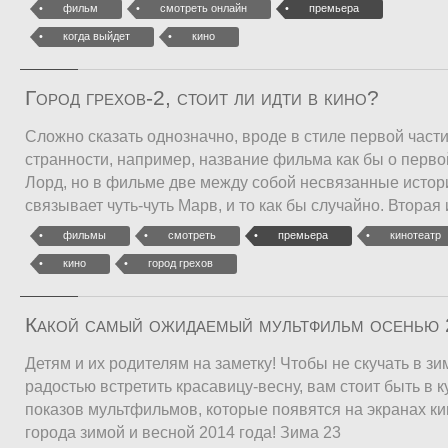
фильм
смотреть онлайн
премьера
когда выйдет
кино
Город грехов-2, стоит ли идти в кино?
Сложно сказать однозначно, вроде в стиле первой части
странности, например, название фильма как бы о перво
Лорд, но в фильме две между собой несвязанные истор
связывает чуть-чуть Марв, и то как бы случайно. Вторая 
фильмы
смотреть
премьера
кинотеатр
кино
город грехов
Какой самый ожидаемый мультфильм осенью 
Детям и их родителям на заметку! Чтобы не скучать в зи
радостью встретить красавицу-весну, вам стоит быть в 
показов мультфильмов, которые появятся на экранах к
города зимой и весной 2014 года! Зима 23