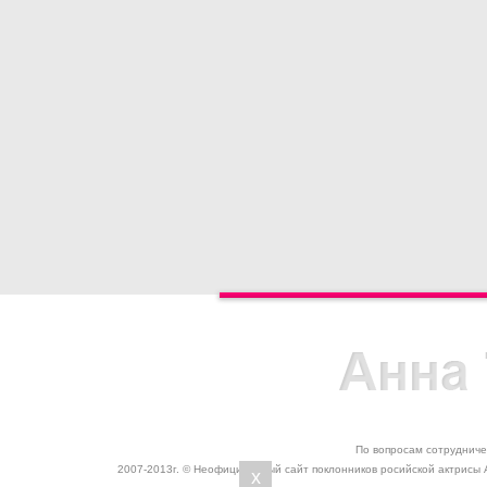
По вопросам сотрудниче
2007-2013г. © Неофициальный сайт поклонников росийской актрисы 
x