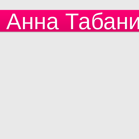
Анна Табан