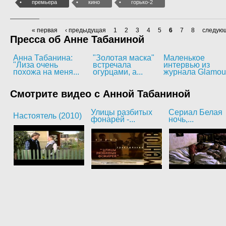
премьера
кино
горько-2
« первая
‹ предыдущая
1
2
3
4
5
6
7
8
следующ
Пресса об Анне Табаниной
Анна Табанина:
"Золотая маска"
Маленькое
"Лиза очень
встречала
интервью из
похожа на меня...
огурцами, а...
журнала Glamou
Смотрите видео с Анной Табаниной
Улицы разбитых
Сериал Белая
Настоятель (2010)
фонарей -...
ночь,...