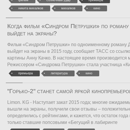
фильм
солнечный удар
премьера
никита михалков
михалков
кино
Когда фильм «Синдром Петрушки» по роману
выйдет на экраны?
Фильм «Синдром Петрушки» по одноименному роману 
выйдет на экраны в 2015 году, сообщает ТАСС со ссыл
картины Анну Качко. В настоящее время производится 
Режиссером «Синдрома Петрушки» стала участница «К
премьера
литература
кино
"Горько-2" станет самой яркой кинопремьер
Limon. KG - Наступает закат 2015 года; многие ожидае
вышли на экраны, получили свои отзывы – положительн
определились с рейтингами, и кажется, что остаток года
только ставшие попсовыми «Бегущий в лабиринте