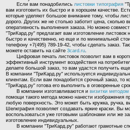
Если вам понадобились
листовки типография
"Т
вам изготовить их быстро и в хорошем качестве. Ест
которые уделяют большое внимание тому, чтобы лис
дорого. Других же не столько заботит цена, сколько 
оперативность выполнения заказа. Но можно совмест
"ТриКард.ру" предлагает вам изготовление листовок н
быстро и качественно, но еще и по минимальной сто
телефону +7(495) 789-19-42, чтобы сделать заказ. Та
можете оставить на сайте
3card.ru
.
Цифровая печать листовок позволит вам в корот
эффективный инструмент воздействия на потребител
делаете большой заказ, то вам удастся получить еще
В компании "ТриКард.ру" используется индивидуальн
клиентам. Если вам понадобится срочный заказ, то 
"ТриКард.ру" готова его выполнить в оговоренные сро
В компании изготавливаются и
визитки методом
помощи такого метода можно нанести изображения пр
любую поверхность. Это может быть кружка, ручка, ви
Шелкграфия позволяет создавать яркие краски. Вы м
воспользоваться уже готовыми шаблонами или же за
изготовление индивидуальных.
В компании "ТриКард.ру" работают грамотные с