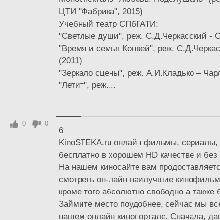
ЦТИ "Фабрика", 2015)
Учебный театр СПбГАТИ:
"Светлые души", реж. С.Д.Черкасский - С
"Время и семья Конвей", реж. С.Д.Черка
(2011)
"Зеркало сцены", реж. А.И.Кладько – Чар
"Летит", реж....
0
0
6
KinoSTEKA.ru онлайн фильмы, сериалы
бесплатно в хорошем HD качестве и без
На нашем киносайте вам продоставляет
смотреть он-лайн наилучшие кинофильм
кроме того абсолютно свободно а также 
Займите место поудобнее, сейчас мы вс
нашем онлайн кинопортале. Сначала, да