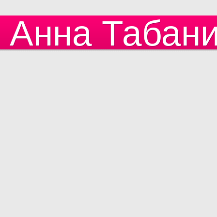
Анна Табан