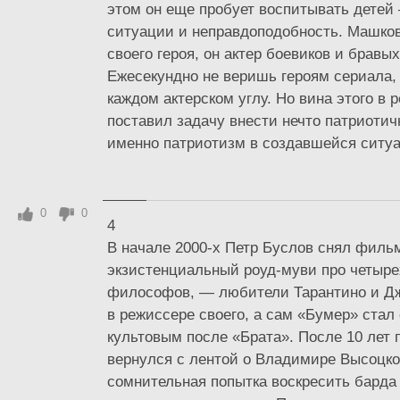
этом он еще пробует воспитывать детей
ситуации и неправдоподобность. Машков
своего героя, он актер боевиков и бравых
Ежесекундно не веришь героям сериала,
каждом актерском углу. Но вина этого в 
поставил задачу внести нечто патриотичн
именно патриотизм в создавшейся ситуа
0
0
4
В начале 2000-х Петр Буслов снял филь
экзистенциальный роуд-муви про четыре
философов, — любители Тарантино и Д
в режиссере своего, а сам «Бумер» стал
культовым после «Брата». После 10 лет 
вернулся с лентой о Владимире Высоцк
сомнительная попытка воскресить барда