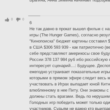
Брагина, Анна Зимина начинает подозрева
0
0
6
Не так давно в прокат вышел фильм с н
игры (The Hunger Games), согласно резу
"Кинопоиска" бюджет картины составил $
в США $306 593 939 - как патриотично (в
себе представляют америкосы свое буду
России 378 137 984 руб ибо российскую
интересует сценарий…: Будущее. Деспот
ежегодно устраивает показательные игры
которыми в прямом эфире следит весь 
участвовать в Играх выпадает юной Китн
влюбленному в нее Питу. Они знакомы с 
должны стать врагами. Ведь по нерушим
Голодных игр победить может только оди
участников. Судьям не важно кто выигра