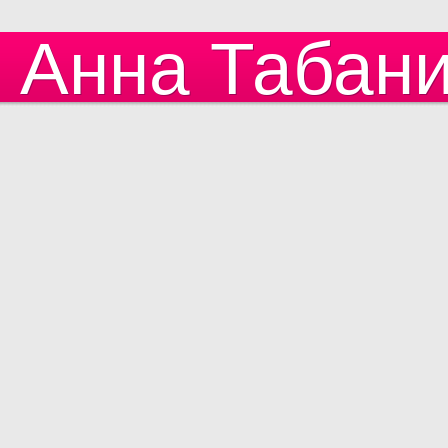
Анна Табан