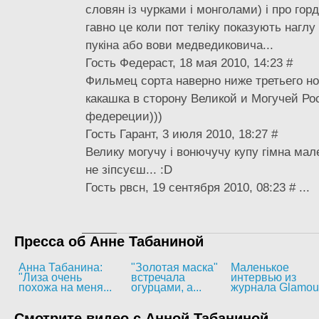
словян із чурками і монголами) і про гор
гавно це коли пот теліку показують нагл
пукіна або вови медведиковича...
Гость Федераст, 18 мая 2010, 14:23 #
Фильмец сорта наверно ниже третьего но 
какашка в сторону Великой и Могучей Ро
федереции)))
Гость Гарант, 3 июля 2010, 18:27 #
Велику могучу і вонючучу купу гімна ма
не зіпсуєш... :D
Гость рвсн, 19 сентября 2010, 08:23 # ...
Пресса об Анне Табаниной
Анна Табанина:
"Золотая маска"
Маленькое
"Лиза очень
встречала
интервью из
похожа на меня...
огурцами, а...
журнала Glamou
Смотрите видео с Анной Табаниной