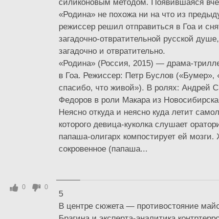
силиконовым методом. Появившаяся вче
«Родина» не похожа ни на что из преды
режиссер решил отправиться в Гоа и сн
загадочно-отвратительной русской душе
загадочно и отвратительно.
«Родина» (Россия, 2015) — драма-трилл
в Гоа. Режиссер: Петр Буслов («Бумер»,
спасибо, что живой»). В ролях: Андрей 
Федоров в роли Макара из Новосибирска.
Неясно откуда и неясно куда летит самол
которого девица-куколка слушает оратор
папаша-олигарх компостирует ей мозги. 
сокровенное (папаша...
0
0
5
В центре сюжета — противостояние май
Брагина и эксперта-аналитика контртерр