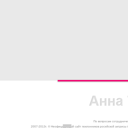
По вопросам сотрудниче
2007-2013г. © Неофициальный сайт поклонников росийской актрисы 