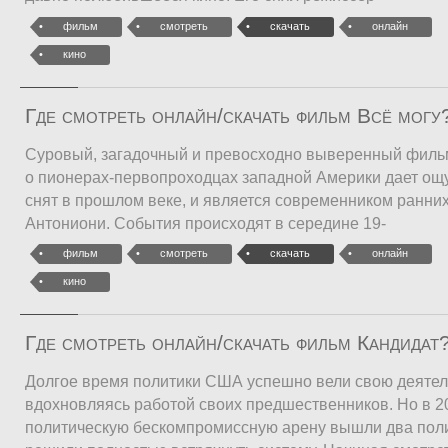
фильм
смотреть
скачать
онлайн
кино
Где смотреть онлайн/скачать фильм Всё могу
Суровый, загадочный и превосходно выверенный филь
о пионерах-первопроходцах западной Америки дает ощу
снят в прошлом веке, и является современником ранни
Антониони. События происходят в середине 19-
фильм
смотреть
скачать
онлайн
кино
Где смотреть онлайн/скачать фильм Кандидат
Долгое время политики США успешно вели свою деятел
вдохновляясь работой своих предшественников. Но в 20
политическую бескомпромиссную арену вышли два поли