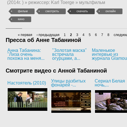
(2014г. ) » режиссер: Karl Toerge » мультфильм
фильм
смотреть
скачать
онлайн
кино
« первая
‹ предыдущая
1
2
3
4
5
6
7
8
следующ
Пресса об Анне Табаниной
Анна Табанина:
"Золотая маска"
Маленькое
"Лиза очень
встречала
интервью из
похожа на меня...
огурцами, а...
журнала Glamou
Смотрите видео с Анной Табаниной
Улицы разбитых
Сериал Белая
Настоятель (2010)
фонарей -...
ночь,...