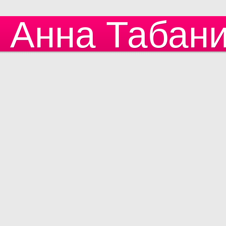
Анна Табан