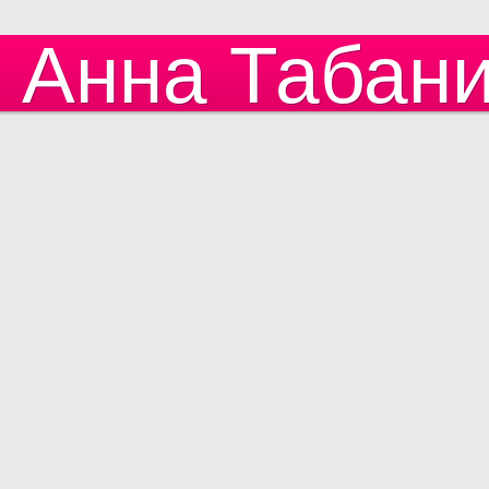
Анна Табан