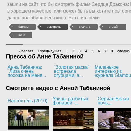
зашли на сайт что бы смотреть фильм Сердце Дракона:
в хорошем качестве, или может быть вы хотите повторн
давно полюбившееся кино. Его снял режи
фильм
смотреть
скачать
онлайн
кино
« первая
‹ предыдущая
1
2
3
4
5
6
7
8
следующ
Пресса об Анне Табаниной
Анна Табанина:
"Золотая маска"
Маленькое
"Лиза очень
встречала
интервью из
похожа на меня...
огурцами, а...
журнала Glamou
Смотрите видео с Анной Табаниной
Улицы разбитых
Сериал Белая
Настоятель (2010)
фонарей -...
ночь,...