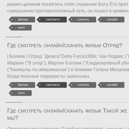
решил целиком посвятить себя служению Богу. Его бра
совершенно противоположный путь, он пошёл в кримин
фильм
смотреть
скачать
онлайн
кино
Где смотреть онлайн/скачать фильм Отряд?
| Боевик | Отряд "Дельта"Delta Force1986г. Чак Норрис (
Марвин ("В упор"), Мартин Бэлзам ("Хладнокровный уб
("Каникулы по-американски") в боевике Голана Менахем
Когда опасные террористы захватыва
фильм
смотреть
скачать
онлайн
кино
Где смотреть онлайн/скачать фильм Такой же 
мы?
Оригинальное название: Такой же предатель, как и мы / 