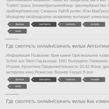
TraitorСтрана: ВеликобританияЖанр: триллерКачество: 
трейлерРежиссер: Сюзанна УайтВ ролях: Юэн МакГрего
Молодому оксфордскому академику выпадает уникальна
фильм
смотреть
скачать
онлайн
кино
Где смотреть онлайн/скачать фильм Аргентин
Информация Название: Крик камня Оригинальное названи
Schrei aus Stein Год выхода: 1991 Выпущено: Германия,
Италия, Аргентина Продолжительность: 01:42 Жанр: драм
авторское кино Режиссер: Вернер Херцог В рол
фильм
смотреть
скачать
онлайн
кино
Где смотреть онлайн/скачать фильм Как изме