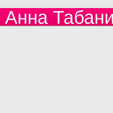
Анна Табан