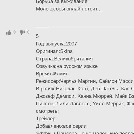
Борьба за выживание
Молокососы онлайн стоит...
0
0
5
Год выпуска:2007
Оригинал:Skins
Страна:Великобритания
Озвучка:на русском языке
Время:45 мин.
Режиссер:Чарльз Мартин, Саймон Мэсси
В ролях:Николас Холт, Дев Патель, Кая 
Джозеф Демпси, Ханна Мюррэй, Майк Б
Пирсон, Лили Лавлесс, Уилл Меррик, Ф
смотреть:
Трейлер
Добавлено:все серии
Эффи и Пандора - еще маленькие подрос