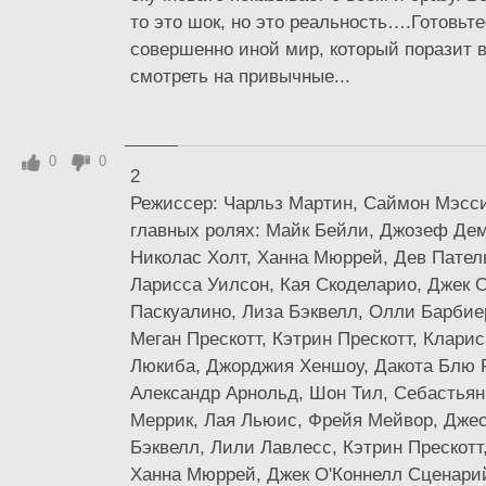
то это шок, но это реальность….Готовьт
совершенно иной мир, который поразит в
смотреть на привычные...
0
0
2
Режиссер: Чарльз Мартин, Саймон Мэсс
главных ролях: Майк Бейли, Джозеф Де
Николас Холт, Ханна Мюррей, Дев Пател
Ларисса Уилсон, Кая Скоделарио, Джек О
Паскуалино, Лиза Бэквелл, Олли Барбие
Меган Прескотт, Кэтрин Прескотт, Клари
Люкиба, Джорджия Хеншоу, Дакота Блю 
Александр Арнольд, Шон Тил, Себастьян
Меррик, Лая Льюис, Фрейя Мейвор, Джес
Бэквелл, Лили Лавлесс, Кэтрин Прескотт
Ханна Мюррей, Джек О'Коннелл Сценари