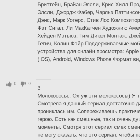
Бриттейн, Брайан Элсли, Крис Хилл Про
Элсли, Джордж Фабер, Чарльз Паттинсон
Дэнс, Марк Уотерс, Стив Лос Композитор
Фэт Сигал, Ли МакКатчен Художник: Аме
Хейден Мэтьюз, Тим Дикел Монтаж: Дже
Гетич, Колин Фэйр Поддерживаемые мо
устройства для онлайн просмотра: Apple i
(iOS), Android, Windows Phone Формат в
0
0
3
Молокососы.. Ох уж эти молокососы) Я 
Смотрела я данный сериал достаточно д
прониклась им. Сопереживаешь практич
герою. Есть как смешные, так и очень 
моменты. Смотря этот сериал смех смен
не могу сказать, что это сериал, чтобы п