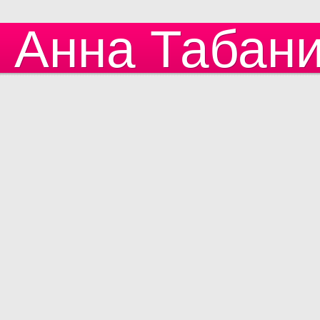
Анна Табан